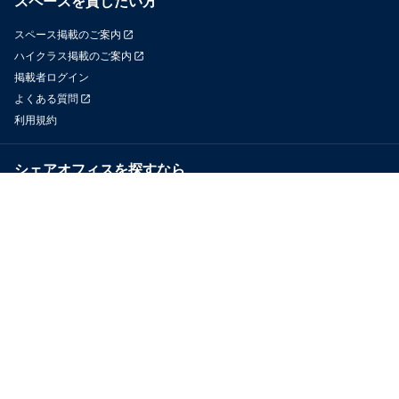
スペースを貸したい方
スペース掲載のご案内
ハイクラス掲載のご案内
掲載者ログイン
よくある質問
利用規約
シェアオフィスを探すなら
OfficeConnect
近くのジムを探すなら
GYYM
メディア
Yoyappin Magazine