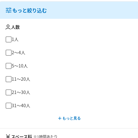
もっと絞り込む
人数
1人
2〜4人
5〜10人
11〜20人
21〜30人
31〜40人
もっと見る
スペース料
※1時間あたり