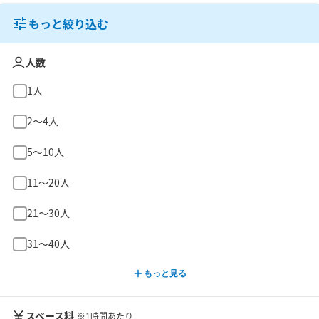
もっと絞り込む
人数
1人
2〜4人
5〜10人
11〜20人
21〜30人
31〜40人
もっと見る
スペース料
※1時間あたり