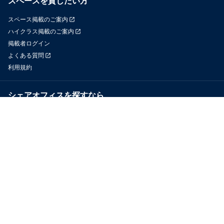
スペースを貸したい方
スペース掲載のご案内
ハイクラス掲載のご案内
掲載者ログイン
よくある質問
利用規約
シェアオフィスを探すなら
OfficeConnect
近くのジムを探すなら
GYYM
メディア
Yoyappin Magazine