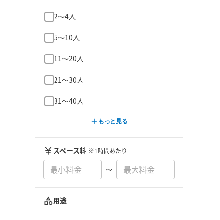
2〜4人
5〜10人
11〜20人
21〜30人
31〜40人
もっと見る
スペース料
※1時間あたり
〜
用途