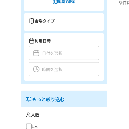
地図で表示
条件
会場タイプ
利用日時
もっと絞り込む
人数
1人