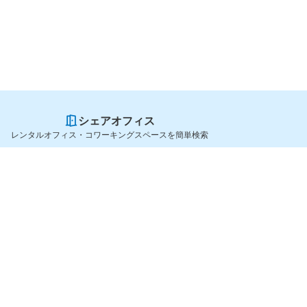
シェアオフィス
レンタルオフィス・コワーキングスペースを簡単検索
スペースを貸したい方
シェアオフィスを探すなら
スペース掲載のご案内
OfficeConnect
ハイクラス掲載のご案内
近くのジムを探すなら
掲載者ログイン
GYYM
よくある質問
メディア
利用規約