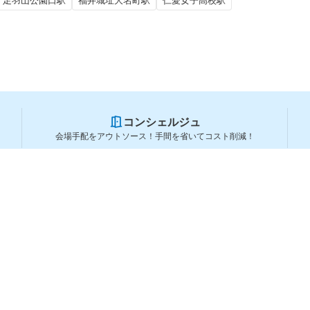
足羽山公園口駅
福井城址大名町駅
仁愛女子高校駅
コンシェルジュ
会場手配をアウトソース！手間を省いてコスト削減！
スペースを利用する方
スペースを探す
会場タイプから探す
利用用途から探す
都道府県から探す
ランキングから探す