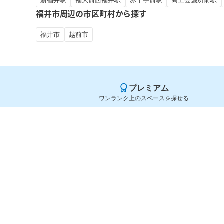
新福井駅
福大前西福井駅
赤十字前駅
商工会議所前駅
福井市周辺の市区町村から探す
福井市
越前市
プレミアム
ワンランク上のスペースを探せる
Yoyappin（ヨヤッピン）
旧SPACEE（スペイシー）