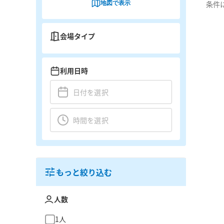
地図で表示
条件
会場タイプ
利用日時
もっと絞り込む
人数
1人