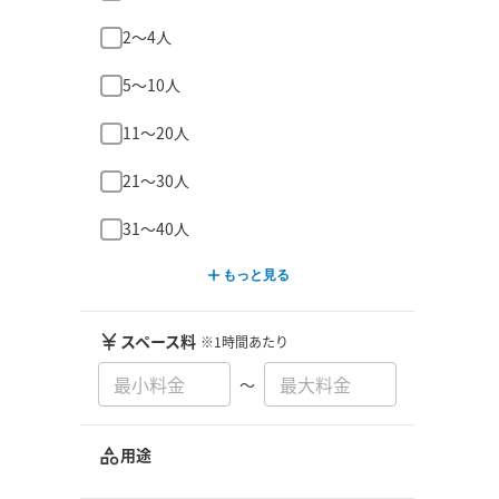
2〜4人
5〜10人
11〜20人
21〜30人
31〜40人
もっと見る
スペース料
※1時間あたり
〜
用途