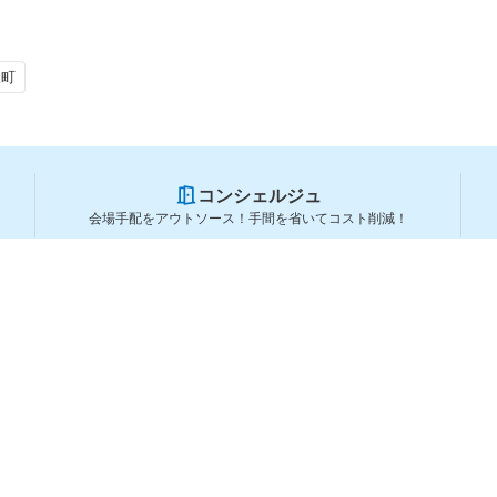
沢町
コンシェルジュ
会場手配をアウトソース！手間を省いてコスト削減！
スペースを利用する方
スペースを探す
会場タイプから探す
利用用途から探す
都道府県から探す
ランキングから探す