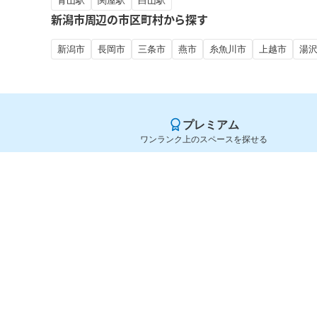
青山駅
関屋駅
白山駅
新潟市周辺の市区町村から探す
新潟市
長岡市
三条市
燕市
糸魚川市
上越市
湯
プレミアム
ワンランク上のスペースを探せる
Yoyappin（ヨヤッピン）
旧SPACEE（スペイシー）