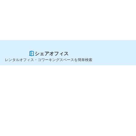
シェアオフィス
レンタルオフィス・コワーキングスペースを簡単検索
スペースを貸したい方
シェアオフィスを探すなら
スペース掲載のご案内
OfficeConnect
ハイクラス掲載のご案内
近くのジムを探すなら
掲載者ログイン
GYYM
よくある質問
メディア
利用規約