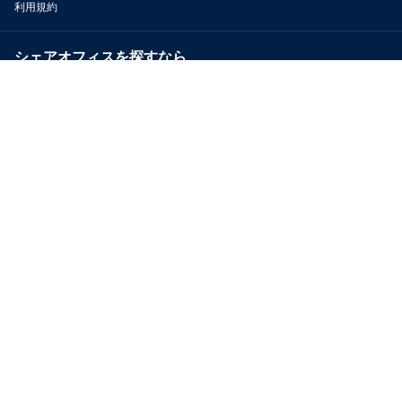
利用規約
シェアオフィスを探すなら
OfficeConnect
近くのジムを探すなら
GYYM
メディア
Yoyappin Magazine
お問い合わせ
運営会社
採用情報
プライバシーポリシー
特定商取引法に基づく表示