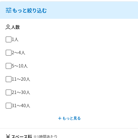
もっと絞り込む
人数
1人
2〜4人
5〜10人
11〜20人
21〜30人
31〜40人
もっと見る
スペース料
※1時間あたり