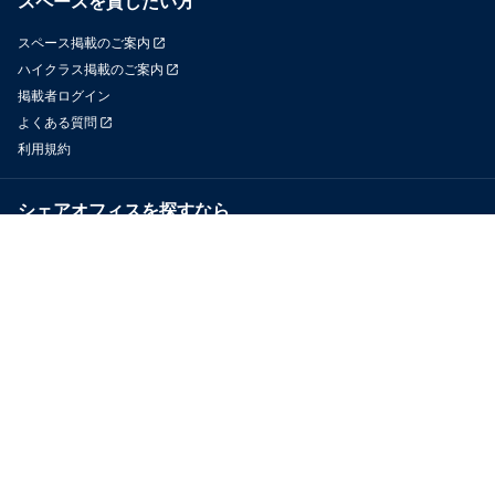
スペースを貸したい方
スペース掲載のご案内
ハイクラス掲載のご案内
掲載者ログイン
よくある質問
利用規約
シェアオフィスを探すなら
OfficeConnect
近くのジムを探すなら
GYYM
メディア
Yoyappin Magazine