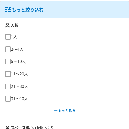
もっと絞り込む
人数
1人
2〜4人
5〜10人
11〜20人
21〜30人
31〜40人
もっと見る
スペース料
※1時間あたり