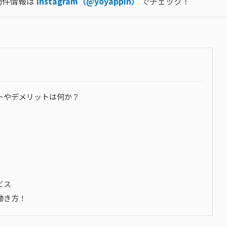
め物件情報は
Instagram（@yoyappin）
でチェック！
トやデメリットは何か？
ビス
働き方！