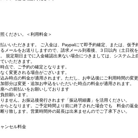
参照ください。＜利用料金＞
払いいただきます。 ご入金は、Paypalにて即予約確定、または、仮予
するメールをお送りしますので、請求メール到着後、３日以内（土日祝
。 規定期日までに入金確認出来ない場合につきましては、システム上
せていただきます。
た時点で、ご予約の確定となります。
告なく変更される場合がございます。
申込み時点の料金が適用されます。ただし、お申込後にご利用時間の変
追加部分は変更・追加お申込をいただいた時点の料金が適用されます。
口座への前払いをお願いしております
ご負担願います。
おりません。お振込後発行されます「振込明細書」を活用ください。
間からとなります。ご予定時間より前に終了された場合でも 料金の返
お断り致します。営業時間外の延長は出来ませんのでご了承下さい。
キャンセル料金