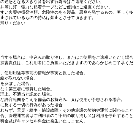
隣の迷惑となる大きな音を出す行為等はご遠慮ください。
天井等に釘・強力な粘着テープなどご使用はご遠慮ください。
やすい火薬や揮発油類、危険性のある製品、悪臭を発するもの、著しく
禁止されているものの持込は禁止とさせて頂きます。
ち帰りください
項
該当する場合は、申込みの取り消し、またはご使用をご遠慮いただく場
た損害責任は、ご利用者にご負担いただきますのであらかじめご了承く
報、使用用途等事前の情報が事実と反した場合。
連絡が取れない場合。
惑を及ぼした場合。
可なく第三者に転貸した場合。
管理上、不適当と認めた場合。
的な許容範囲をこえる備品のお持込み、又は使用が予想される場合。
約に反する一切の行為があった場合
関わらず、天災・紛争・施設故障・その他施設の契約や運営に関わるこ
場合、管理運営者はご利用者のご予約の取り消し又は利用を停止するこ
用料金及びキャンセル料金は発生いたしません。