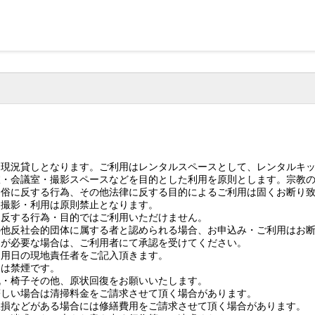
は現況貸しとなります。ご利用はレンタルスペースとして、レンタルキ
室・会議室・撮影スペースなどを目的とした利用を原則とします。宗教
良俗に反する行為、その他法律に反する目的によるご利用は固くお断り
る撮影・利用は原則禁止となります。
に反する行為・目的ではご利用いただけません。
の他反社会的団体に属する者と認められる場合、お申込み・ご利用はお
出が必要な場合は、ご利用者にて承認を受けてください。
利用日の現地責任者をご記入頂きます。
内は禁煙です。
机・椅子その他、原状回復をお願いいたします。
著しい場合は清掃料金をご請求させて頂く場合があります。
破損などがある場合には修繕費用をご請求させて頂く場合があります。