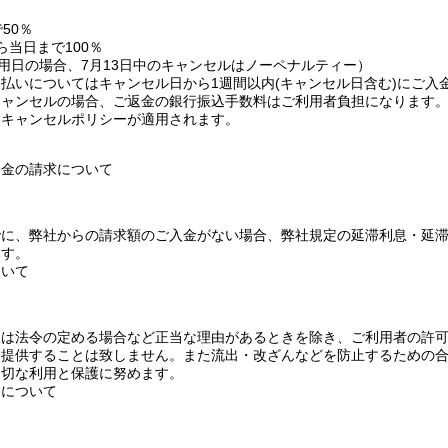
50％
ら当日まで100％
利用日の場合、7月13日中のキャンセルはノーペナルティー）
払いについてはキャンセル日から1週間以内(キャンセル日含む)にご入
キャンセルの場合、ご返金の銀行振込手数料はご利用者負担になります
もキャンセルポリシーが適用されます。
害金の請求について
でに、弊社からの請求額のご入金がない場合、弊社規定の延滞利息・延
ます。
ついて
報は法令の定める場合など正当な理由があるときを除き、ご利用者の許
・提供することは致しません。また流出・改ざんなどを防止するための
適切な利用と保護に努めます。
的について