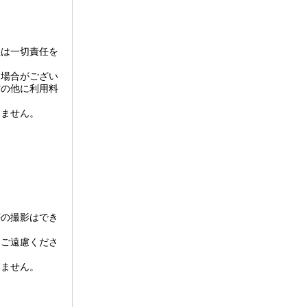
社は一切責任を
く場合がござい
償の他に利用料
いません。
等の撮影はでき
もご遠慮くださ
いません。