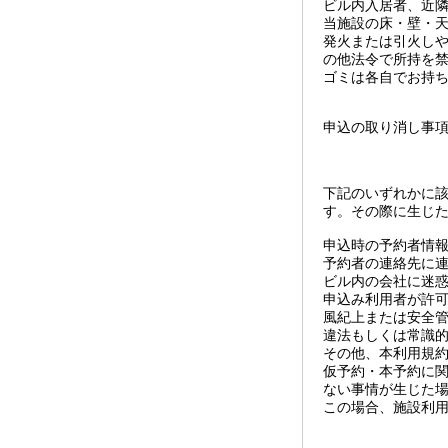
ビル内入居者、近
当施設の床・壁・
発火または引火し
の他法令で所持を
ゴミは各自でお持
申込の取り消し事
下記のいずれかに
す。その際に生じ
申込時の予約者情
予約者の連絡先に
ビル内の会社に迷
申込み利用者が許
風紀上または安全
違法もしくは常識
その他、本利用規
仮予約・本予約に
ない事情が生じた
この場合、施設利