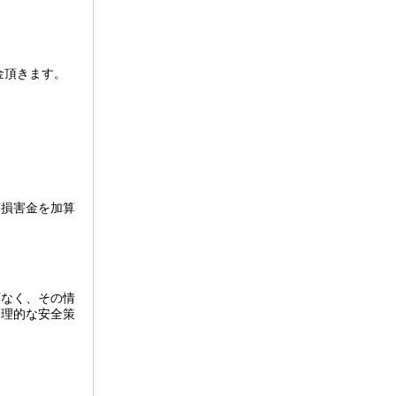
金頂きます。
。
滞損害金を加算
可なく、その情
合理的な安全策