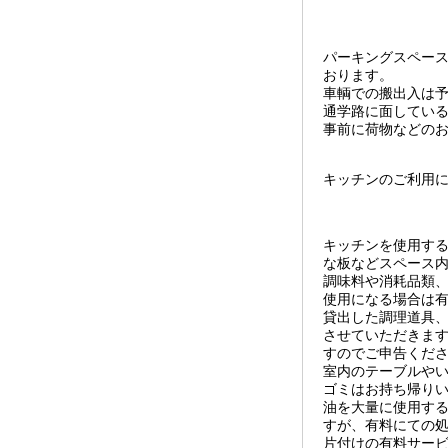
パーキングスペー
おります。
車輌での搬出入は
通学路に面してい
事前に荷物などの
キッチンのご利用
キッチンを使用す
な板などスペース
調味料や消耗品類
使用になる場合は
貸出した調理道具
させていただきま
すのでご申告くだ
室内のテーブルや
ゴミはお持ち帰り
油を大量に使用す
すが、有料にての
片付けの有料サー