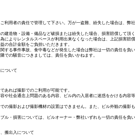
はご利用者の責任で管理して下さい。万が一盗難、紛失した場合は、弊
内の建造物・設備・備品など破損または紛失した場合、損害賠償して頂
行為によりレンタルスペースが利用出来なくなった場合は、上記損害賠
利益の合計金額をご負担いただきます。
に関する事件事故、食中毒などが発生した場合は弊社は一切の責任を負
近隣での騒音につきましては、責任を負いかねます。
用について
内であれば撮影でのご利用が可能です。
内容や社会通念上問題のある内容、ビル内の入居者に迷惑をかける内容
外での撮影および撮影機材の設置はできません。また、ビル外観の撮影
ラブル・損害については、ビルオーナー・弊社いずれも一切の責任を負
ス、搬出入について