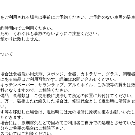
スをご利用される場合は事前にご予約ください。ご予約のない車両の駐
予約時間内でご利用ください。
るため、くれぐれも事故のないようにご注意ください。
お預かりは致しません。
について
る場合は食器洗い用洗剤、スポンジ、食器、カトラリー、グラス、調理
内にある備品はご利用可能です。詳細はお問い合わせください。
、キッチンペーパー、サランラップ、アルミホイル、ごみ袋等の貸出は
有料となりますので、ご相談ください。
、備品、食器類は、ご使用後に洗浄して所定の位置に片付けてください
す。万一、破損または紛失した場合は、修理代金として退出時に清算さ
さい。
いす等を移動した場合は、退出時には元の場所に原状回復をお願いいた
いただきます。
る場合には、原則溶剤などで固めてご利用者ご自身での処理とさせてい
処分をご希望の場合はご相談下さい。
ビスついてはご相談ください。