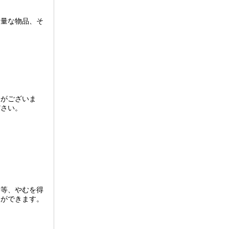
多量な物品、そ
合がございま
ださい。
と等、やむを得
とができます。