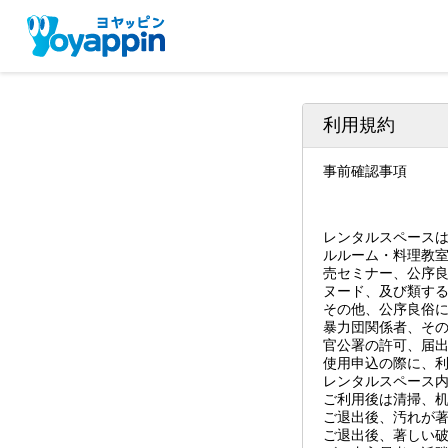
利用規約
事前確認事項
レンタルスペース
ルルーム・料理教
売セミナー、公序
ヌード、及び類す
その他、公序良俗
暴力団関係者、そ
官公署の許可、届
使用申込の際に、
レンタルスペース
ご利用後は清掃、
ご退出後、汚れが
ご退出後、著しい