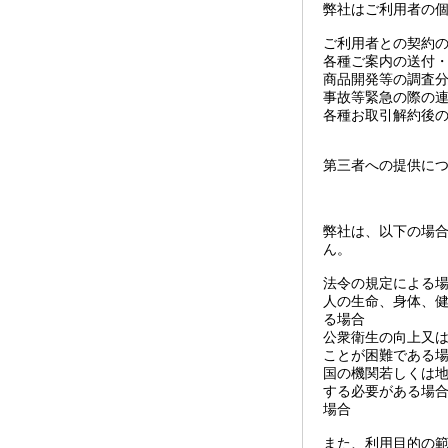
弊社はご利用者の
ご利用者との契約
各種ご案内の送付
商品開発等の調査
事故等緊急の際の
各種お取引解約後
第三者への提供に
弊社は、以下の場
ん。
法令の規定による
人の生命、身体、健
る場合
公衆衛生の向上又
ことが困難である
国の機関若しくは
する必要がある場
場合
また、利用目的の