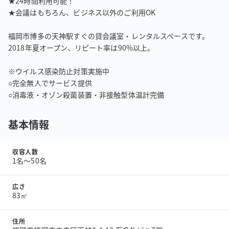
★24時間利用可能！

★会議はもちろん、ビジネス以外のご利用OK

福岡市博多の天神駅すぐの貸会議室・レンタルスペースです。

2018年夏オープン、リピート率は90%以上。

※ウイルス感染防止対策実施中

○完全無人でサービス提供

○消毒液・オゾン殺菌装置・非接触型体温計完備
基本情報
収容人数
1名〜50名
広さ
83㎡
住所