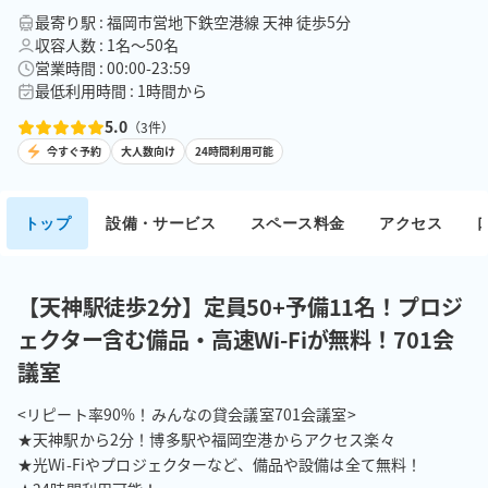
最寄り駅 : 福岡市営地下鉄空港線 天神 徒歩5分
収容人数 : 1名〜50名
営業時間 : 00:00-23:59
最低利用時間 : 1時間から
5.0
（
3
件）
今すぐ予約
大人数向け
24時間利用可能
トップ
設備・サービス
スペース料金
アクセス
【天神駅徒歩2分】定員50+予備11名！プロジ
ェクター含む備品・高速Wi-Fiが無料！701会
議室
<リピート率90%！みんなの貸会議室701会議室>　

★天神駅から2分！博多駅や福岡空港からアクセス楽々

★光Wi-Fiやプロジェクターなど、備品や設備は全て無料！
