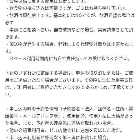
・公序良俗に反する使用はお断りします。

・飲食物の持ち込みは可能ですが、ゴミはお持ち帰り下さい。

・飲酒は原則禁止です。基本的にはNGですが、飲酒希望の場合は
必ず

　事前にご相談下さい。器物破損などの場合、実費請求させて頂
きます。

・郵送物が発生する場合、弊社による代理受け取りは出来かねま
す。

　スペース利用時間内に各自で責任持ってお受け取りください。

下記のいずれかに該当する場合は、申込み取り消しまたは、ご使
用をご遠慮いただく場合がございます。その際に生じた損害責任
は、ご利用者にご負担いただきますので あらかじめご了承くださ
い。

・申し込み時の予約者情報（予約者名・法人／団体名・住所・電
話番号・メールアドレス等）、使用目的、使用方法に虚偽があっ
た場合。また、予約者の連絡先に連絡が取れない場合。

・他の会議室利用者、ビル内他会社に迷惑を及ぼした場合。

・申し込み利用者が許可なく第三者に転貸した場合。
