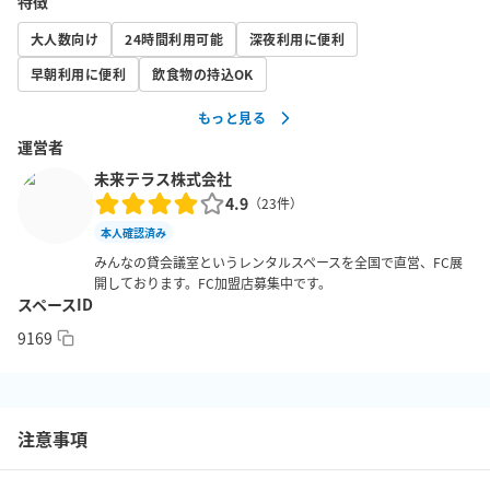
特徴
■ご利用用途 

こちらのお部屋は60名までご利用が可能となっています。

大人数向け
24時間利用可能
深夜利用に便利
会議はもちろん、会議やビジネス利用以外の用途でもご好評いた
早朝利用に便利
飲食物の持込OK
だいております。

もっと見る
運営者
・会議、打ち合わせ、ミーティング

・勉強会、セミナー、レッスン、教室、塾

未来テラス株式会社
4.9
・面談、面接 

（
23
件）
・ゲーム大会、映画鑑賞会、ママ会、オールナイトイベント

本人確認済み
・各種交流会、懇親会

みんなの貸会議室というレンタルスペースを全国で直営、FC展
開しております。FC加盟店募集中です。
・撮影会

スペースID
・研修、説明会　etc..
9169
注意事項