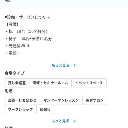
■設備・サービスについて

【設備】

・机　19台（50名様分）

・椅子　50名+予備11名分

・光通信Wi-fi

・電源

もっと見る
【貸し出し備品】

会場タイプ
・ホワイトボード （2台）

・プロジェクター

貸し会議室
研修・セミナールーム
イベントスペース
・プロジェクター用スクリーン

用途
・プロジェクター台

会議・打ち合わせ
マンツーマンレッスン
美容サロン
・ワイヤレスマイク2本とスピーカー

・講演台

ワークショップ
勉強会
・延長コード

もっと見る