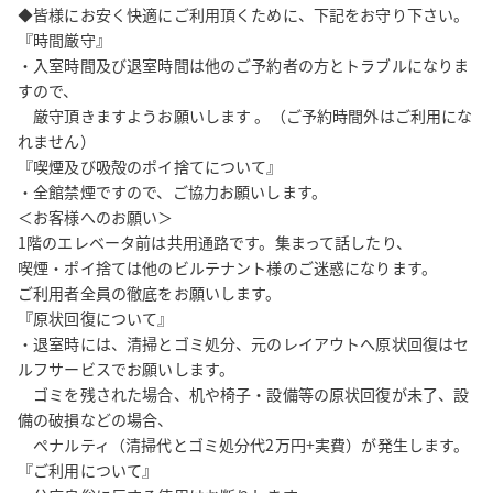
◆皆様にお安く快適にご利用頂くために、下記をお守り下さい。

『時間厳守』

・入室時間及び退室時間は他のご予約者の方とトラブルになりま
すので、

　厳守頂きますようお願いします 。（ご予約時間外はご利用にな
れません）

『喫煙及び吸殻のポイ捨てについて』

・全館禁煙ですので、ご協力お願いします。

＜お客様へのお願い＞

1階のエレベータ前は共用通路です。集まって話したり、

喫煙・ポイ捨ては他のビルテナント様のご迷惑になります。

ご利用者全員の徹底をお願いします。

『原状回復について』

・退室時には、清掃とゴミ処分、元のレイアウトへ原状回復はセ
ルフサービスでお願いします。

　ゴミを残された場合、机や椅子・設備等の原状回復が未了、設
備の破損などの場合、

　ペナルティ（清掃代とゴミ処分代2万円+実費）が発生します。

『ご利用について』
