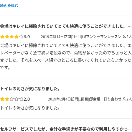
続きを読む
会場はキレイに掃除されていてとても快適に使うことができました。エレベーターがなく...
4.0
2019年6月4日
訪問
|
1
回目
|
マンツーマンレッスン
|
2
人
会場はキレイに掃除されていてとても快適に使うことができました。エ
レベーターがなく急で狭い階段なので、荷物が多かったのでちょっと大
変でした。それをスペース紹介のところに書いてくれていたらよかった
です。
トイレの汚さが気になりました。
2.0
2019年2月4日
訪問
|
1
回目
|
会議・打ち合わせ
|
2
人
トイレの汚さが気になりました。
セルフサービスでしたが、余計な手続きが不要なので利用しやすかったです！ ただキ...