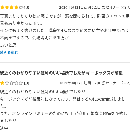
4.0
2020年5月21日
訪問
|
1
回目
|
セミナー
|
3
人
写真よりはかなり狭い感じですが、窓を開けられて、除菌ウエットの用
意もあり良かったです。

インクもよく書けました。階段で4階なので足の悪い方やお年寄りには
不向きですので、会場説明にある方が

良いと思...
続きを読む
駅近くのわかりやすい便利のいい場所でしたが キーボックスが前後反対になっており...
1.0
2019年8月17日
訪問
|
1
回目
|
セミナー
|
8
人
駅近くのわかりやすい便利のいい場所でしたが

キーボックスが前後反対になっており、開錠するのに大変苦労しまし
た。

また、オンラインセミナーのためにWi-Fiが利用可能な会議室を予約し
ましたが

途中...