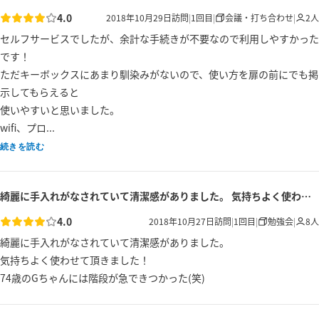
4.0
2018年10月29日
訪問
|
1
回目
|
会議・打ち合わせ
|
2
人
セルフサービスでしたが、余計な手続きが不要なので利用しやすかった
です！

ただキーボックスにあまり馴染みがないので、使い方を扉の前にでも掲
示してもらえると

使いやすいと思いました。

wifi、プロ...
続きを読む
綺麗に手入れがなされていて清潔感がありました。 気持ちよく使わせて頂きました！...
4.0
2018年10月27日
訪問
|
1
回目
|
勉強会
|
8
人
綺麗に手入れがなされていて清潔感がありました。

気持ちよく使わせて頂きました！

74歳のGちゃんには階段が急できつかった(笑)