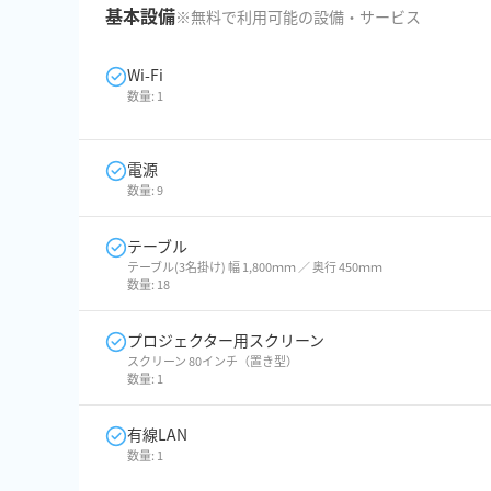
基本設備
※無料で利用可能の設備・サービス
Wi-Fi
数量:
1
電源
数量:
9
テーブル
テーブル(3名掛け) 幅 1,800ｍｍ ／ 奥行 450ｍｍ
数量:
18
プロジェクター用スクリーン
スクリーン 80インチ（置き型）
数量:
1
有線LAN
数量:
1