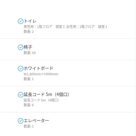
トイレ
男性用：1階フロア 個室１ 女性用：2階フロア 個室 1
数量:
2
椅子
数量:
54
ホワイトボード
W1,800mm×H900mm
数量:
1
延長コード 5m（4個口）
延長コード 5m（4個口）
数量:
6
エレベーター
数量:
1