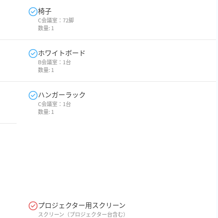
椅子
C会議室：72脚
数量:
1
ホワイトボード
B会議室：1台
数量:
1
ハンガーラック
C会議室：1台
数量:
1
プロジェクター用スクリーン
スクリーン（プロジェクター台含む）