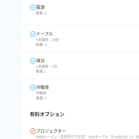
電源
数量:
1
テーブル
C会議室：24台
数量:
1
演台
C会議室：1台
数量:
1
冷暖房
冷暖房
数量:
1
有料オプション
プロジェクター
5000ルーメン（天井吊り下げ式） VGAケーブル（D-sub15ピン）10