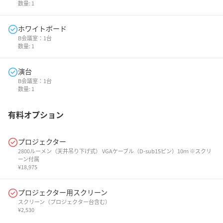
数量:
1
ホワイトボード
B会議室：1台
数量:
1
演台
B会議室：1台
数量:
1
有料オプション
プロジェクター
2800ルーメン（天井吊り下げ式） VGAケーブル（D-sub15ピン）10ｍ ※スクリ
ーン付属
¥
18,975
プロジェクター用スクリーン
スクリーン（プロジェクター台含む）
¥
2,530