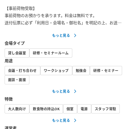
【事前荷物受取】

事前荷物のお預かりを承ります。料金は無料です。

送付伝票に必ず「利用日・会場名・御社名」を明記の上、お送り
ください。

もっと見る
着払いでのお受け取りは致しかねます。

会場タイプ
原則1営業日前着にてご手配をお願いしておりますが、土日祝祭日
を挟む場合は平日着にてご手配頂いても結構です。

貸し会議室
研修・セミナールーム
お荷物の数量が多い場合は、事前にお申し出ください。

用途
ご利用当日に室内にてお渡しとなります。

会議・打ち合わせ
ワークショップ
勉強会
研修・セミナー
■当日荷物の発送について

面談・面接
当日荷物の発送を承ります。

もっと見る
料金は無料です。

特徴
ヤマト運輸での着払いのお荷物のみお預かり致します。

お持ち込みの伝票はご利用頂けません。

大人数向け
飲食物の持込OK
個室
電源
スタッフ常駐
伝票は2階の会議室管理事務所にございますので、お声掛けくださ
もっと見る
い。

運営者