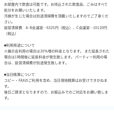
■物販

お部屋内で飲食は可能です。お持込された飲食品、ごみはすべて
物販でのご利用をご希望の場合はご相談下さい。

処分をお願いいたします。

ご遠慮いただく場合もございますので、ご了承下さいませ。
汚損が生じた場合は別途清掃費を頂戴いたしますのでご了承くだ
さい。

設営清掃費　A･B会議室…6325円（税込）、C会議室…10120円
（税込）

■利用用途について

※展示会利用の場合は20％増の料金となります。 また延長された
場合は1時間毎に延長料金が発生致します。 パーティー利用の場
合は、設営清掃費が別途発生致します。

■当日精算について

コピー・FAXのご利用を含め、当日現地精算はお受けできかねま
す。

後日ご請求となりますので、お振込みでのご対応をお願い致しま
す。