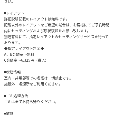
さい。

【駐車場】

■レイアウト

お近くのコインパーキングをご利用ください。 ※割引サービス等
詳細説明記載のレイアウトは無料です。

はございません。

記載以外のレイアウトをご希望の場合は、お客様にてご予約時間
内にセッティングおよび原状復帰をお願い致します。

■後片付け・ゴミについて

別途有料にて、指定レイアウトのセッティングサービスを行って
ゴミは全てお持ち帰りください。

おります。

◆指定レイアウト料金◆

※展示会利用の場合は20％増の料金となります。 また延長された
A、B会議室…無料

場合は1時間毎に延長料金が発生致します。 パーティー利用の場合
C会議室…6,325円（税込）

は、設営清掃費が別途発生致します。（￥6,325）

■喫煙情報

室内・共用部等での喫煙は一切禁止です。

■飲食の手配

施設外　喫煙所をご利用ください。

事前にご予約をお願いします。各種お弁当、ペットボトル飲料、
セルフコーヒー等を取り揃えております。

■ゴミ処理方法

パーティー(ビュッフェ形式)も可能ですので、お気軽にご相談くだ
ゴミは全てお持ち帰りください。

さい。

■飲食
