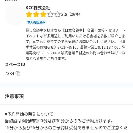
当日発送ができない場合がございますので、予めご了承くださ
KCC株式会社
い。

3.8
（
26
件）
本人確認済み
【夜間の荷物預かり】

貸し会議室を探すなら【日本会議室】 会議・面接・セミナー・
夜間荷物のお預かりを承ります。料金は無料です。

イベントなど多用途にご利用いただける会場を多数ご紹介しま
次回ご利用が3日以内の場合に限ります。

す。見学も可能ですのでお気軽にお問い合わせください。 《夏
お部屋にてお荷物のお預かりやレイアウト維持をご希望の際、他
季休業のお知らせ》8/13～8/16、最終営業日8/12 18：00、営
業再開8/17 9：00※最終営業日付近のお問い合わせは8/17以
の予約が入っている場合はお受けできかねます。

降となる場合があります。
再度設営を行う必要がある場合は、別途セッティング料金が発生
スペースID
致します。

7384
盗難・破損・紛失などの責任は一切負いかねます。

【搬入】

注意事項
搬入出が必要な場合は事前にお申し出頂き、当日は搬入出専用エ
レベーターをご使用ください。

台車の貸し出しは行っておりません。

■予約開始の時刻について

また、搬入出の際は施設への破損や、周りの方へのご迷惑になら
当施設は開始時刻00分及び30分からのみご予約頂けます。

15分から及び45分からのご予約は受付できませんのでご注意くだ
ないよう十分にご注意ください。
