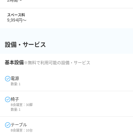
スペース料
9,994円〜
設備・サービス
基本設備
※無料で利用可能の設備・サービス
電源
数量:
1
椅子
B会議室：30脚
数量:
1
テーブル
B会議室：10台