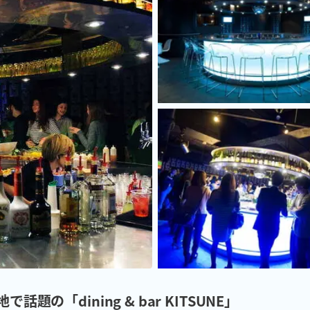
の「dining & bar KITSUNE」