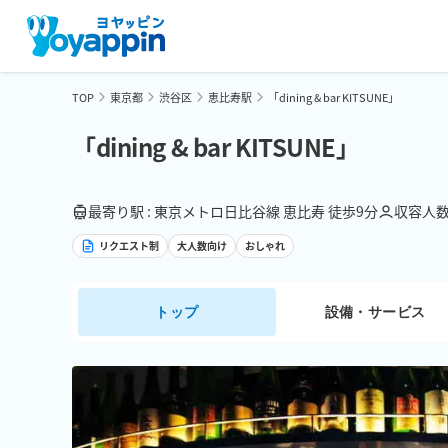
TOP
東京都
渋谷区
恵比寿駅
「dining & bar KITSUNE」
「dining & bar KITSUNE」
最寄り駅 : 東京メトロ日比谷線 恵比寿 徒歩9分
収容人数 
リクエスト制
大人数向け
おしゃれ
トップ
設備・サービス