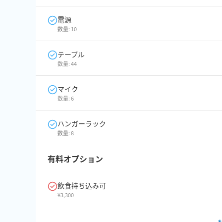
電源
数量:
10
テーブル
数量:
44
マイク
数量:
6
ハンガーラック
数量:
8
有料オプション
飲食持ち込み可
¥
3,300