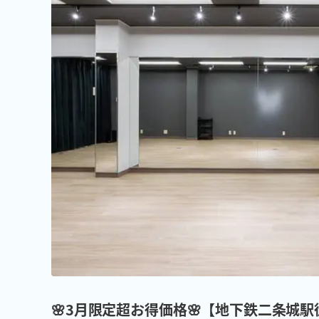
🌸3月限定超お得価格🌸【地下鉄二条城