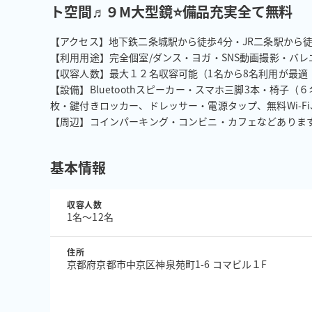
ト空間♬９M大型鏡⭐備品充実全て無料
【アクセス】地下鉄二条城駅から徒歩4分・JR二条駅から徒
【利用用途】完全個室/ダンス・ヨガ・SNS動画撮影・バレ
【収容人数】最大１２名収容可能（1名から8名利用が最適

【設備】Bluetoothスピーカー・スマホ三脚3本・椅子
枚・鍵付きロッカー、ドレッサー・電源タップ、無料Wi-Fi、
【周辺】コインパーキング・コンビニ・カフェなどありま
基本情報
収容人数
1名〜12名
住所
京都府京都市中京区神泉苑町1-6 コマビル１F