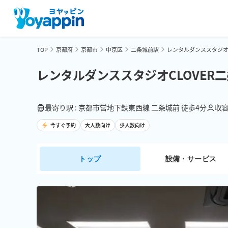
TOP
京都府
京都市
中京区
二条城前駅
レンタルダンススタジオC
レンタルダンススタジオCLOVER
最寄り駅 : 京都市営地下鉄東西線 二条城前 徒歩4分
収容
今すぐ予約
大人数向け
少人数向け
トップ
設備・サービス