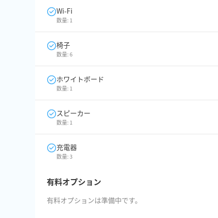
Wi-Fi
数量:
1
椅子
数量:
6
ホワイトボード
数量:
1
スピーカー
数量:
1
充電器
数量:
3
有料オプション
有料オプションは準備中です。