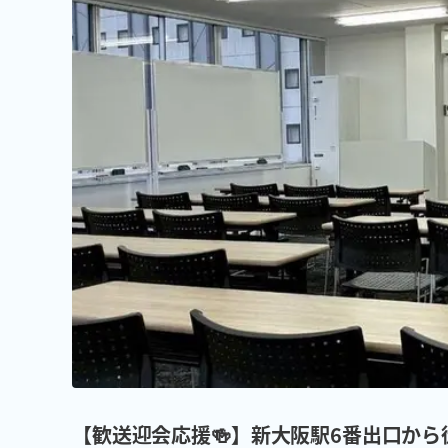
【歓送迎会応援🍻】新大阪駅6番出口から