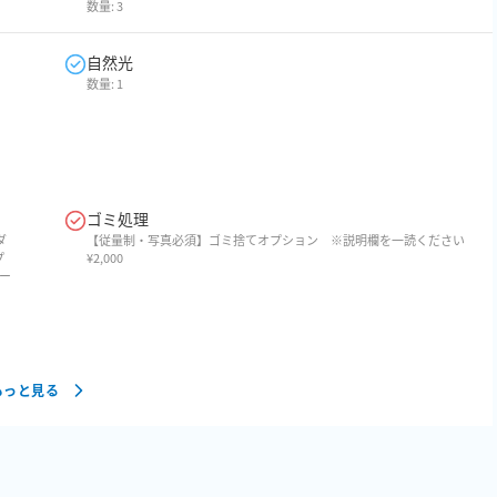
数量:
3
自然光
数量:
1
ゴミ処理
ダ
【従量制・写真必須】ゴミ捨てオプション ※説明欄を一読ください
プ
¥
2,000
ザー
もっと見る