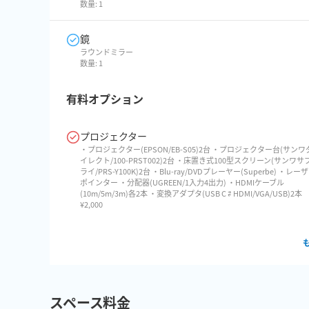
数量:
1
鏡
ラウンドミラー
数量:
1
有料オプション
プロジェクター
・プロジェクター(EPSON/EB-S05)2台 ・プロジェクター台(サンワ
イレクト/100-PRST002)2台 ・床置き式100型スクリーン(サンワサ
ライ/PRS-Y100K)2台 ・Blu-ray/DVDプレーヤー(Superbe) ・レー
ポインター ・分配器(UGREEN/1入力4出力) ・HDMIケーブル
(10m/5m/3m)各2本 ・変換アダプタ(USB C ⇄ HDMI/VGA/USB)2本
¥
2,000
スペース料金