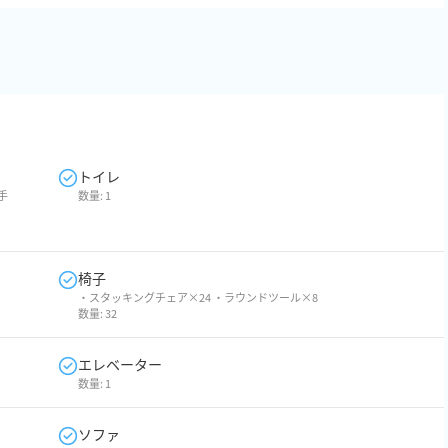
トイレ
手
数量:
1
椅子
・スタッキングチェア×24 ・ラウンドツール×8
数量:
32
エレベーター
数量:
1
ソファ