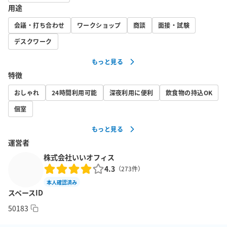
願いいたします。

用途
・ゴミはスペース内のゴミ箱に捨てていただけますが、分別にご
協力ください。

会議・打ち合わせ
ワークショップ
商談
面接・試験
・フリードリンクはご自由にご利用ください。

デスクワーク
・個室以外のお部屋はご利用いただけません。
もっと見る
特徴
おしゃれ
24時間利用可能
深夜利用に便利
飲食物の持込OK
個室
もっと見る
運営者
株式会社いいオフィス
4.3
（
273
件）
本人確認済み
スペースID
50183