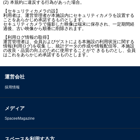
(2) 本規約に違反する行為があった場合。
【セキュリティカメラの設】
利用者は、運営管理者が本施設内にセキュリティカメラを設置する
ことをあらかじめ承諾するものとします。
セキュリティカメラで撮影した映像は端末に保存され、一定期間経
過後、古い映像から順番に削除されます。
【利用ログ情報の取得】
運営管理者は、会員およびゲストによる本施設の利用状況に関する
情報(利用ログ)を収集 し、統計データの作成や情報配信等、本施設
の改良・品質の向上のために使用することがで きるものとし、会員
はこれをあらかじめ承諾するものとします。
運営会社
採用情報
メディア
SpaceeMagazine
スペースを利用する方