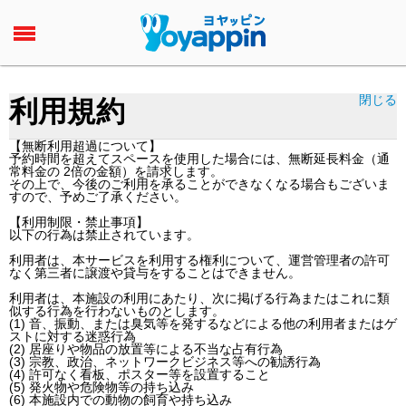
閉じる
利用規約
【無断利用超過について】
予約時間を超えてスペースを使用した場合には、無断延長料金（通
常料金の 2倍の金額）を請求します。
その上で、今後のご利用を承ることができなくなる場合もございま
すので、予めご了承ください。
【利用制限・禁止事項】
以下の行為は禁止されています。
利用者は、本サービスを利用する権利について、運営管理者の許可
なく第三者に譲渡や貸与をすることはできません。
利用者は、本施設の利用にあたり、次に掲げる行為またはこれに類
似する行為を行わないものとします。
(1) 音、振動、または臭気等を発するなどによる他の利用者またはゲ
ストに対する迷惑行為
(2) 居座りや物品の放置等による不当な占有行為
(3) 宗教、政治、ネットワークビジネス等への勧誘行為
(4) 許可なく看板、ポスター等を設置すること
(5) 発火物や危険物等の持ち込み
(6) 本施設内での動物の飼育や持ち込み