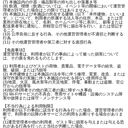
(7) 本施設内の什器・備品類等の持ち出しや落書き等
(8) 飲酒、喫煙（飲酒については、イベント等の開催において運営管
理者が許可した場合はこの限りではありません。）
(9) 本施設および本施設の所在する建物（以下「本件建物」といいま
す。）について、利用者の所属する法人等の住所、本店、または営
業所の所在地として、名刺、ホームページ等に表示し、顧客または
配送業者等に通知し、所轄官公庁等に届出等を行い、または登記す
ること
(10) 公序良俗に反する行為、その他運営管理者が不適切と判断する
行為
(11) その他運営管理者や第三者に対する迷惑行為
【免責事項】
運営管理者は、利用者が以下の事由によって被った損害について
は、その責を免れるものとします。
(1) 利用者およびゲストの荷物、貴重品、電子データ等の紛失、盗
難、破損、または汚損等
(2) 本件建物または本施設の法令等に伴う修理、変更、改造、または
保守作業等の実施に伴う本施設のやむを得ない使用停止等
(3)地震、火災、風水害等の天災地変、停電、暴動または盗難、官公
庁からの指導等
(4)他の利用者その他の第三者の責に帰すべき事由
(5) Wi-Fiサービスの不具合、専用サイトや機器・設備のシステム障
害や故障または保守・メンテナンス等
【不当行為による利用制限】
利用者が以下の事由に該当する行為を行った場合、運営管理者の判
断で、利用者の以降の本サービスの利用をお断りする場合がありま
す。
(1)運営管理者や他の利用者、ゲスト等に損害を与えまたは与える恐
れがある行為を行ったと当社が判断した場合。