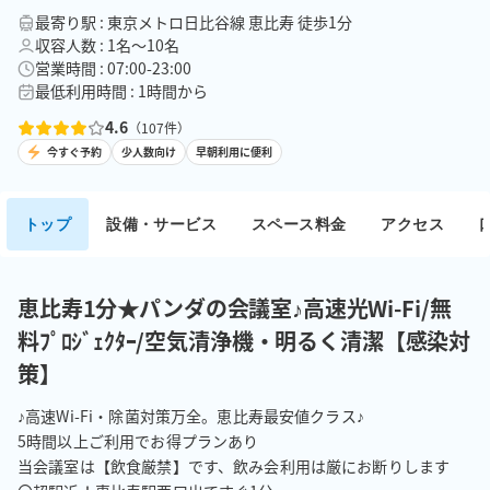
最寄り駅 : 東京メトロ日比谷線 恵比寿 徒歩1分
収容人数 : 1名〜10名
営業時間 : 07:00-23:00
最低利用時間 : 1時間から
4.6
（
107
件）
今すぐ予約
少人数向け
早朝利用に便利
トップ
設備・サービス
スペース料金
アクセス
恵比寿1分★パンダの会議室♪高速光Wi-Fi/無
料ﾌﾟﾛｼﾞｪｸﾀｰ/空気清浄機・明るく清潔【感染対
策】
♪高速Wi-Fi・除菌対策万全。恵比寿最安値クラス♪

5時間以上ご利用でお得プランあり

当会議室は【飲食厳禁】です、飲み会利用は厳にお断りします
