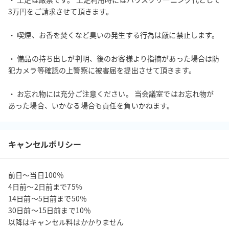
・コーチング、勉強会の会場として

3万円をご請求させて頂きます。

・作業スペースとして

・SOHO、事業の拠点として  

・ 喫煙、お香を焚くなど臭いの発生する行為は厳に禁止します。

・ワークショップ 

・書斎として

・ 備品の持ち出しが判明、後のお客様より指摘があった場合は防
【注意！飲食厳禁！】

犯カメラ等確認の上警察に被害届を提出させて頂きます。

コロナ渦で飲食店が使えない代用に使われるケースが増えてきま
・ お忘れ物には充分ご注意ください。 当会議室ではお忘れ物が
した。

通常時より当会議室は飲食を伴う利用は厳にお断りしています。

（お茶などの飲み物はむろんOKですが、軽食を含む食事は禁止で
す）

キャンセルポリシー
感染拡大防止の意味も含め、皆様にはぜひ慎んでいただきたいと
思います。

直後に清掃時しますので、飲食のご利用はすぐにわかってしまい
前日〜当日100％

ます。

4日前〜2日前まで75%

飲食ご利用の場合は３万円ご請求させて頂きますのでご了承くだ
14日前〜5日前まで50％

さい。
30日前〜15日前まで10％

以降はキャンセル料はかかりません
