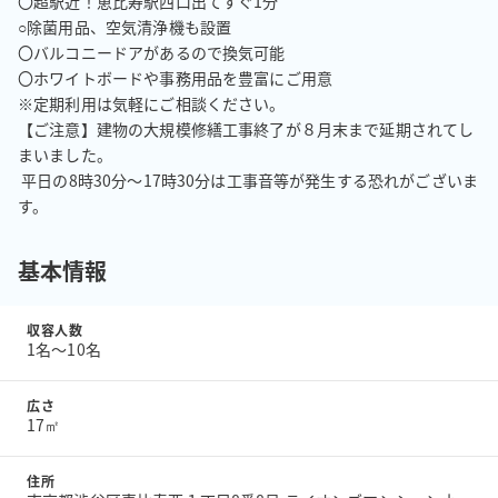
〇超駅近！恵比寿駅西口出てすぐ1分

○除菌用品、空気清浄機も設置

〇バルコニードアがあるので換気可能

〇ホワイトボードや事務用品を豊富にご用意

※定期利用は気軽にご相談ください。

【ご注意】建物の大規模修繕工事終了が８月末まで延期されてし
まいました。

 平日の8時30分～17時30分は工事音等が発生する恐れがございま
す。
基本情報
収容人数
1名〜10名
広さ
17㎡
住所