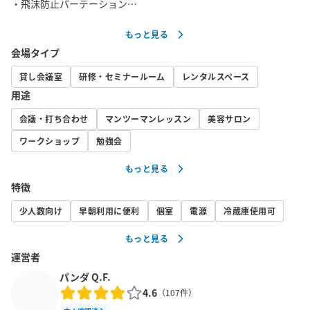
・飛沫防止パーテーション

・タッチレス体温計

もっと見る
・ハンドソープ、除菌剤

会場タイプ
超駅近！恵比寿駅西口を出て目の前、徒歩1分の会議室です。

場所が大変わかりやすく、初めての方でも安心してご利用頂けま
貸し会議室
研修・セミナールーム
レンタルスペース
す！

用途
会議・打ち合わせ
マンツーマンレッスン
美容サロン
照明が通常の2倍付けてあり、バルコニーからの採光もあって,と
ても明るいお部屋です。

ワークショップ
勉強会
また室内は完全禁煙で、エアコンも最新モデル、清潔・快適にお
もっと見る
過ごしいただけます。 

特徴
バルコニーはドアで出入りが容易なのも特長のひとつです。

写真のように通常は6名＋αがおすすめの人数です。

少人数向け
早朝利用に便利
個室
電源
冷蔵庫使用可
（10名だときつく感じるかもしれません。）

もっと見る
机はフォールディング式で簡単に折りたたんで、室内を広く使う
運営者
ことができます。

パンダ Q.F.
ホワイトボードは安物ではなく一流メーカーの岡村製作所のホー
4.6
（
107
件）
ロータイプです。
