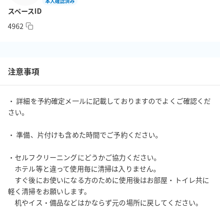
本人確認済み
薄く罫線が引いてあり書きやすく、ホーローなので消しやすい！

スペースID
少し薄グレー色が付いていて目に優しく見やすいのが特長です。

4962
WiFiは完全無料の光回線ですので快適にお使いいただけます。

写真を見ていただけるとお分かりいただけると思いますが事務用
品は豊富にそろっています。

注意事項
ご希望の多かったプロジェクター(※)もご用意いたしました。

無料にてご利用いただけます。（要事前連絡）

・ 詳細を予約確定メ一ルに記載しておりますのでよくご確認くだ
※故障を機にあらたに輝度の高いプロジェクターを導入しまし
さい。

た。(H31.1/24)

　明るくなって文字も見えやすくなりました！是非お試しくださ
・ 準備、片付けも含めた時間でご予約ください。

い。

※macをお使いの方はアダプターはご自身でご用意ください。

・セルフクリーニングにどうかご協力ください。

　ホテル等と違って使用毎に清掃は入りません。

もしご希望の装備がありましたら遠慮なくリクエストして下さ
　すぐ後にお使いになる方のために使用後はお部屋・トイレ共に
い。

軽く清掃をお願いします。

　机やイス・備品などはかならず元の場所に戻してください。

パンダの会議室は、おしゃれな内装と気の利いた小物、豊富な備