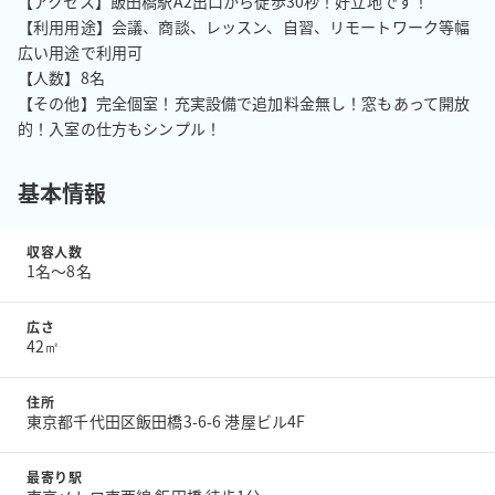
【アクセス】飯田橋駅A2出口から徒歩30秒！好立地です！

【利用用途】会議、商談、レッスン、自習、リモートワーク等幅
広い用途で利用可

【人数】8名

【その他】完全個室！充実設備で追加料金無し！窓もあって開放
的！入室の仕方もシンプル！
基本情報
収容人数
1名〜8名
広さ
42㎡
住所
東京都千代田区飯田橋3-6-6 港屋ビル4F
最寄り駅