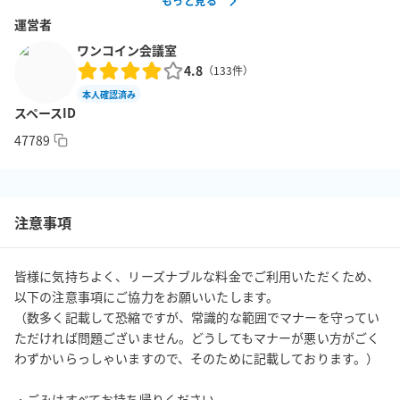
もっと見る
アで大変便利です。

運営者
【ご注意事項】

ワンコイン会議室
4.8
・予約時間内の入退出を厳守してください。ドアを開けてから準
（
133
件）
備する時間、後片付けをしてドアを閉める時間までを含めるよ
本人確認済み
スペースID
う、ご予約時間は余裕を持ってお取りください（違反時は入退室
管理システムにて検知の上、利用規約に則り対応させていただき
47789
ます。）

・ご予約時間内の入退室はご自由にいただけます。特段のご連絡
は不要でございます。

注意事項
・ビル内全面禁煙です。

・当スペースのモニター・WiFiなどの付帯設備は無料でご利用い
ただけます（各設備の有無は予約サイト上に別途記載の表示をご
皆様に気持ちよく、リーズナブルな料金でご利用いただくため、
確認ください）。なお、無料でご利用いただける付帯設備につい
以下の注意事項にご協力をお願いいたします。

ては、ご利用いただけなかった場合のサポートやご返金はいたし
（数多く記載して恐縮ですが、常識的な範囲でマナーを守ってい
ただければ問題ございません。どうしてもマナーが悪い方がごく
かねますので、予めご了承ください。

わずかいらっしゃいますので、そのために記載しております。）

・ごみはすべてお持ち帰りください。

・当スペースは特段のご連絡なく、営利利用および撮影利用いた
・ごみはすべてお持ち帰りください。
