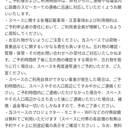
・ご予約後およびご利用時間中は、弊社からのご連絡や会議室内
に設置のスピーカーでの連絡に迅速に対応していただくようお願
いいたします。

・スペースに関する各種記載事項・注意事項および利用規約は、
ご予約申込者の責任において、ご利用者全員が理解しているよう
に周知してください。

・お忘れ物がないようにご注意ください。当スペースでは荷物・
貴重品などに関するいかなる責任も負いません。忘れ物の確認・
管理・保管・その他お問い合わせへの受付はご対応いたしかねま
す。ご予約時間終了後に忘れ物の確認をする場合や、忘れ物を取
りに行く場合は、スペースを再度通常通りご予約いただき、ご入
室ください。

・スペースのご利用自体ができない事象が発生した場合は、ご予
約時間内に、スペースやその入口周辺にてすみやかにご連絡くだ
さい。ご予約時間内にご連絡いただけなかった場合や、スペース
やその入口周辺から立ち去った後にご連絡いただいた場合は、補
償・返金等は一切いたしかねますので、予めご了承ください。

・当スペースのプロジェクター・モニター・WiFiなどの付帯設備
は無料でご利用いただけます（スペースに付帯の各設備の有無は
予約サイト上に別途記載の表示をご確認ください）。なお、無料