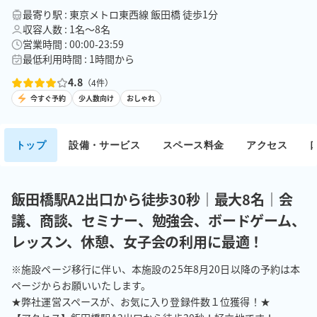
最寄り駅 : 東京メトロ東西線 飯田橋 徒歩1分
収容人数 : 1名〜8名
営業時間 : 00:00-23:59
最低利用時間 : 1時間から
4.8
（
4
件）
今すぐ予約
少人数向け
おしゃれ
トップ
設備・サービス
スペース料金
アクセス
飯田橋駅A2出口から徒歩30秒｜最大8名｜会
議、商談、セミナー、勉強会、ボードゲーム、
レッスン、休憩、女子会の利用に最適！
※施設ページ移行に伴い、本施設の25年8月20日以降の予約は本
ページからお願いいたします。

★弊社運営スペースが、お気に入り登録件数１位獲得！★
