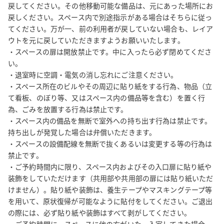
・予約後に届くメールを必ずご覧ください。
戻してください。その他移動可能な備品は、元にあった場所にお
戻しください。スペース内で別途指示がある場合はそちらに従っ
てください。万が一、前の利用者が戻していない場合も、レイア
ウトを元に戻していただきますようお願いいたします。

・スペースの扉は開放禁止です。中に入ったら必ず閉めてくださ
い。

・退室時に空調・電気の消し忘れにご注意ください。

・スペース所在のビルやその周辺に貼り紙をする行為、物品（立
て看板、のぼり等、又はスペース内の備品等を含む）を置く行
為、ごみを放置する行為は禁止です。

・スペース内の備品を無断で室外への持ち出す行為は禁止です。
持ち出しが発覚した場合は弁償いただきます。

・スペースの設備配線を無断で抜くあるいは変更する等の行為は
禁止です。

・ご予約時間内に限り、スペース内およびその入口扉に貼り紙や
装飾をしていただけます（共用部や共用部の扉には貼り紙いただ
けません）。貼り紙や装飾は、養生テープやマスキングテープ等
を用いて、原状復帰が可能なように貼付をしてください。ご退出
の際には、必ず貼り紙や装飾はすべて剥がしてください。
