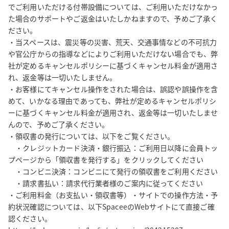
でご利用いただける付帯設備については、ご利用いただけなかっ
た場合のサポートやご返金はいたしかねますので、予めご了承く
ださい。

・当スペースは、震災等の災害、荒天、交通事情などの不可抗力
や官公庁からの指導などによりご利用いただけない場合でも、弊
社が定めるキャンセルポリシーに基づくキャンセル料金が適用さ
れ、返金等は一切いたしません。

・お客様にてキャンセル操作をされた場合は、誤認や誤操作を含
めて、いかなる理由であっても、弊社が定めるキャンセルポリシ
ーに基づくキャンセル料金が適用され、返金等は一切いたしませ
んので、予めご了承ください。

・領収書の発行については、以下をご覧ください。

　・クレジットカード決済・銀行振込：ご利用日以降に会員トッ
プページから「領収書を発行する」をクリックしてください

　・コンビニ決済：コンビニにて発行の領収書をご利用ください

　・請求書払い：請求代行業者様のご案内に従ってください

・ご利用料金（お支払い・領収書等）・サイトでの操作方法・予
約状況確認については、以下SpaceeのWebサイトにて直接ご確
認ください。
