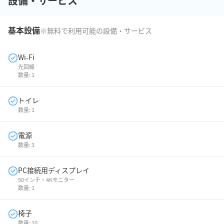
設備・サービス
基本設備
※無料で利用可能の設備・サービス
Wi-Fi
光回線
数量:
1
トイレ
数量:
1
電源
数量:
3
PC接続用ディスプレイ
50インチ・4Kモニター
数量:
1
椅子
数量:
10