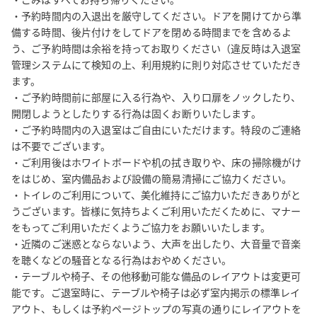
だけます。

・予約時間内の入退出を厳守してください。ドアを開けてから準
・予約サイトの操作方法、スペースの予約状況、決済（領収書・
備する時間、後片付けをしてドアを閉める時間までを含めるよ
請求書・支払）に関する問い合わせは、直接予約サイトまで問い
う、ご予約時間は余裕を持ってお取りください（違反時は入退室
合わせください。

管理システムにて検知の上、利用規約に則り対応させていただき
https://help.spacee.jp/hc/ja/requests/new?
ます。

ticket_form_id=360001931973

・ご予約時間前に部屋に入る行為や、入り口扉をノックしたり、
・予約変更については、ご予約日時が元より後となる場合、ご予
開閉しようとしたりする行為は固くお断りいたします。

約時間が元より短くなる場合、又はご利用料金が元より少額とな
・ご予約時間内の入退室はご自由にいただけます。特段のご連絡
る場合は、お受けいたしかねます。

は不要でございます。

・ご利用後はホワイトボードや机の拭き取りや、床の掃除機がけ
・テーブルや椅子、その他備品のレイアウトは変更可能ですが、
をはじめ、室内備品および設備の簡易清掃にご協力ください。

ご退室時に必ず元にお戻しください。

・トイレのご利用について、美化維持にご協力いただきありがと
・消防設備点検をはじめ、防災ベルの鳴動や、スタッフ・管理
うございます。皆様に気持ちよくご利用いただくために、マナー
者・業者等の立ち入りがある可能性がありますので、予めご了承
をもってご利用いただくようご協力をお願いいたします。

ください。

・近隣のご迷惑とならないよう、大声を出したり、大音量で音楽
・ご利用いただいた方向けに、当グループからのご案内をお送り
を聴くなどの騒音となる行為はおやめください。

することがあります（送信拒否設定も可能です）。

・テーブルや椅子、その他移動可能な備品のレイアウトは変更可
能です。ご退室時に、テーブルや椅子は必ず室内掲示の標準レイ
【必ずご確認いただきたい事項】

アウト、もしくは予約ページトップの写真の通りにレイアウトを