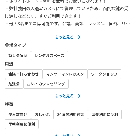
・ホワイトボード・WiFiを無料でお使いになれます！

・弊社独自の入退室カメラにて管理しているため、面倒な鍵の受
け渡しなどなく、すぐご利用できます！

・最大8名まで着席可能です。会議、商談、レッスン、自習、リモ
ートワークなど、様々な用途でご利用いただけます。

もっと見る
・JR中央・総武線飯田橋駅A2出口から徒歩1分！好立地です！

会場タイプ
・アルコール類を除き飲食可能です。必ずごみをお持ち帰りいた
だくようお願いいたします。

貸し会議室
レンタルスペース
・土足でご利用いただけます。

用途
・完全個室ですので、隣の部屋の声が聞こえたり、小声で話さな
会議・打ち合わせ
マンツーマンレッスン
ワークショップ
いといけないといった制約はありません。

・光回線の高速WIFIでオンライン会議や動画の視聴も快適に行え
勉強会
占い・カウンセリング
ます。・4Kの大型モニターは打ち合わせや会議に大活躍です。

もっと見る
・広々としたテーブルには複数台のノートパソコンや資料を置く
特徴
ことが出来ます。

・当日のご利用1分前までご予約可能ですので、お急ぎの場合もお
少人数向け
おしゃれ
24時間利用可能
深夜利用に便利
使いいただけます。

早朝利用に便利
・徒歩圏内にコンビニ・飲食店・居酒屋など様々な店があるエリ