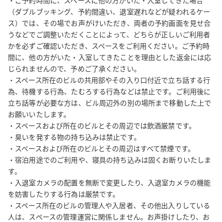
・ご予約時間に、スペースに他の方がいた・入室してきた場合
（ダブルブッキング、予約間違い、退室遅れなどが疑われるケー
ス）では、その場でお声がけいただき、両者の予約画面を見せ合
うなどでご調整いただくことによって、どちらが正しいご利用者
かを必ずご確認いただき、スペースをご利用ください。ご予約時
間に、他の方がいた・入室してきたことを理由とした返金には応
じられませんので、予めご了承ください。

・スペース所在のビルの共用部やその入り口付近で立ち話する行
為、待機する行為、たむろする行為などは禁止です。ご利用後に
立ち話等が必要な方は、ビル周辺外の別の場所まで移動した上で
お願いいたします。

・スペースおよび所在のビルとその周辺では飲酒厳禁です。

・臭いを発する物の持ち込みは禁止です。

・スペースおよび所在のビルとその周辺はすべて禁煙です。

・宿泊用途でのご利用や、寝具の持ち込みは固くお断りいたしま
す。

・入退室カメラの配置を無断で変更したり、入退室カメラの機能
を妨害したりする行為は厳禁です。

・スペース所在のビルの管理人や入居者、その他出入りしている
人は、スペースの管理運営に関係しません。お声掛けしたり、お