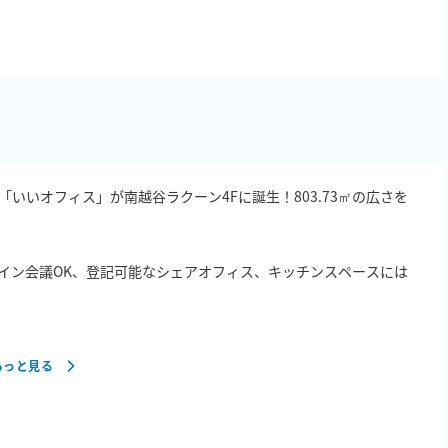
いいオフィス」が南越谷ラクーン4Fに誕生！803.73㎡の広さを


イン会議OK、登記可能なシェアオフィス、キッチンスペースには
もっと見る
ります。

は、ご利用をお控え下さい。