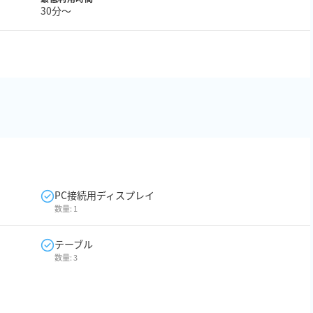
30分〜
PC接続用ディスプレイ
数量:
1
テーブル
数量:
3