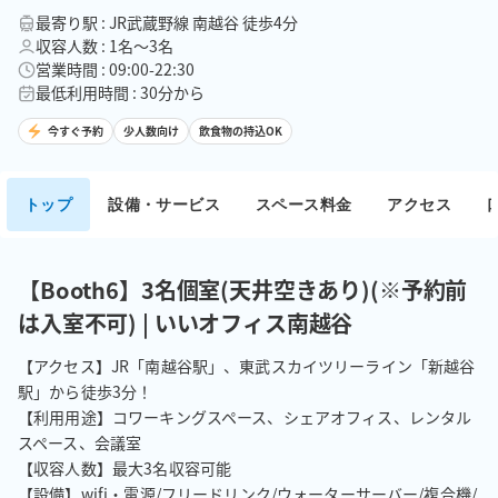
最寄り駅 : JR武蔵野線 南越谷 徒歩4分
収容人数 : 1名〜3名
営業時間 : 09:00-22:30
最低利用時間 : 30分から
今すぐ予約
少人数向け
飲食物の持込OK
トップ
設備・サービス
スペース料金
アクセス
【Booth6】3名個室(天井空きあり)(※予約前
は入室不可) | いいオフィス南越谷
【アクセス】JR「南越谷駅」、東武スカイツリーライン「新越谷
駅」から徒歩3分！

【利用用途】コワーキングスペース、シェアオフィス、レンタル
スペース、会議室

【収容人数】最大3名収容可能

【設備】wifi・電源/フリードリンク/ウォーターサーバー/複合機/