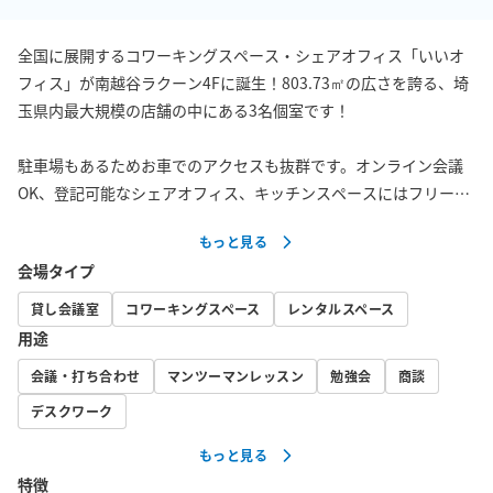
全国に展開するコワーキングスペース・シェアオフィス「いいオ
フィス」が南越谷ラクーン4Fに誕生！803.73㎡の広さを誇る、埼
玉県内最大規模の店舗の中にある3名個室です！

駐車場もあるためお車でのアクセスも抜群です。オンライン会議
OK、登記可能なシェアオフィス、キッチンスペースにはフリード
リンクのご用意もございます。

もっと見る
会場タイプ
⚠注意⚠

天井が空いており他のオープンスペースに声が筒抜けになりま
貸し会議室
コワーキングスペース
レンタルスペース
す。

用途
そのため小学生以下のお客様が複数名いらっしゃる場合は、ご利
会議・打ち合わせ
マンツーマンレッスン
勉強会
商談
用をお控え下さい。
デスクワーク
もっと見る
特徴