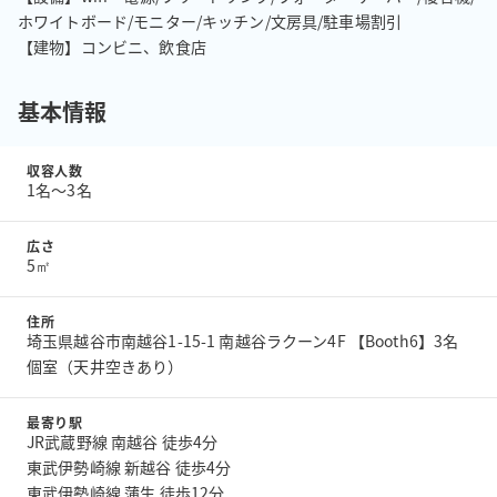
ホワイトボード/モニター/キッチン/文房具/駐車場割引

【建物】コンビニ、飲食店
基本情報
収容人数
1名〜3名
広さ
5㎡
住所
埼玉県越谷市南越谷1-15-1 南越谷ラクーン4F 【Booth6】3名
個室（天井空きあり）
最寄り駅
JR武蔵野線 南越谷 徒歩4分
東武伊勢崎線 新越谷 徒歩4分
東武伊勢崎線 蒲生 徒歩12分