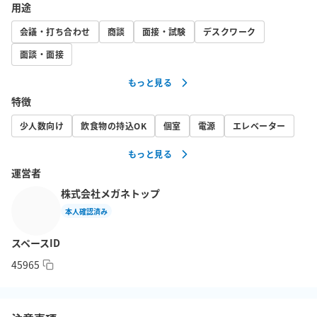
- 快適な作業環境をサポートする基本設備を完備

用途
会議・打ち合わせ
商談
面接・試験
デスクワーク
👤 定員

- 8名様専用のプライベート空間

面談・面接
もっと見る
📏 広さ

特徴
- 14㎡

少人数向け
飲食物の持込OK
個室
電源
エレベーター
🚉 アクセス

もっと見る
-  京都河原町駅から徒歩1分、烏丸駅から徒歩2分の好立地！

運営者
株式会社メガネトップ
このスペースは、あなたの生産性を高めるための理想的な環境で
本人確認済み
す。ぜひ、あなたの次のプロジェクトや仕事にご活用ください。
お待ちしております！

スペースID
45965
※※禁止事項※※

・LIVE配信や音楽をかける

・大きい音量での撮影
