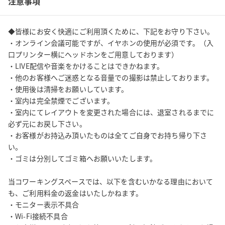
注意事項
・共有エリアでの通話やオンライン会議

・電子タバコを含む喫煙

上記を行った場合は速やかに退店していただきます。また予約時
◆皆様にお安く快適にご利用頂くために、下記をお守り下さい。

間前の退店でも返金は一切行いません。

・オンライン会議可能ですが、イヤホンの使用が必須です。（入
口プリンター横にヘッドホンをご用意しております）

当コワーキングスペースでは、以下を含むいかなる理由において
・LIVE配信や音楽をかけることはできかねます。

・他のお客様へご迷惑となる音量での撮影は禁止しております。

も、ご利用料金の返金はいたしかねます。

・使用後は清掃をお願いしています。

・モニター表示不具合

・室内は完全禁煙でございます。

・Wi-Fi接続不具合

・室内にてレイアウトを変更された場合には、退室されるまでに
・お客様によるご確認漏れ等により、鍵の解錠ができなかった場
必ず元にお戻し下さい。

合

・お客様がお持込み頂いたものは全てご自身でお持ち帰り下さ
設備や通信環境には万全を期しておりますが、予期せぬ不具合が
い。

発生する可能性もございます。

・ゴミは分別してゴミ箱へお願いいたします。

ご利用に際しては、あらかじめご了承くださいますようお願い申
し上げます。
当コワーキングスペースでは、以下を含むいかなる理由において
も、ご利用料金の返金はいたしかねます。

・モニター表示不具合

・Wi-Fi接続不具合
