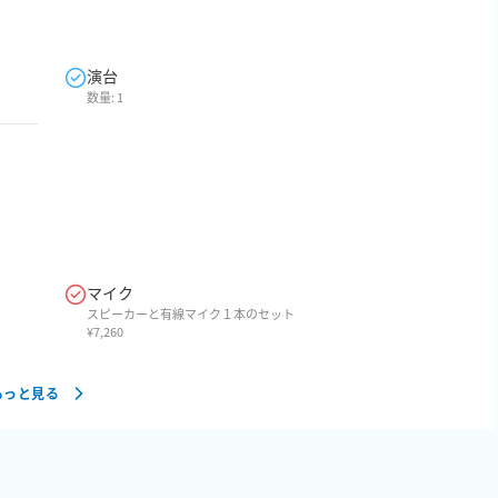
演台
数量:
1
マイク
スピーカーと有線マイク１本のセット
¥
7,260
もっと見る