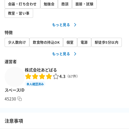
会議・打ち合わせ
勉強会
商談
面接・試験
・傘立て x 1台

教室・習い事
◆スペース安心補償について

もっと見る
追加オプション及び、注意事項・禁止事項の下部にサービスの説
特徴
明がありますので、ご確認ください。

少人数向け
飲食物の持込OK
個室
電源
駅徒歩5分以内
◆お手洗い

もっと見る
・男女別（男性：洋式2/小3　女性：洋式2）

運営者
株式会社あどばる
◆周辺情報

4.3
（
67
件）
・ファミリーマート　徒歩1分

本人確認済み
・セブンイレブン　徒歩2分

スペースID
・ローソン　徒歩4分

45230
◆レイアウト変更について

・レイアウト変更は可能ですが、ご退出時間までにお客様自身で
注意事項
原状回復をお願いしております。
