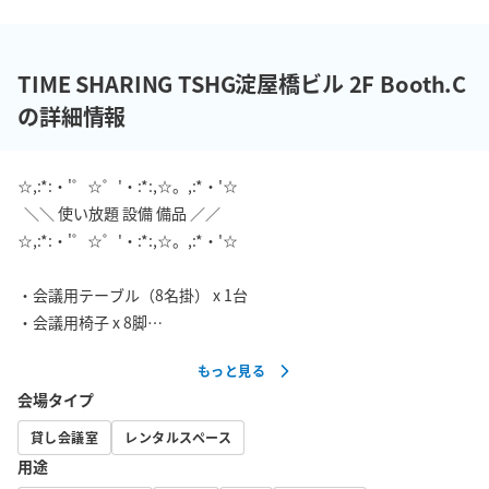
TIME SHARING TSHG淀屋橋ビル 2F Booth.C
の詳細情報
☆,:*:・'゜☆゜'・:*:,☆。,:*・'☆

  ＼＼ 使い放題 設備 備品 ／／

☆,:*:・'゜☆゜'・:*:,☆。,:*・'☆

・会議用テーブル（8名掛） x 1台

・会議用椅子 x 8脚

・モニター(40インチ) x 1台

もっと見る
・HDMIケーブル x 1本

会場タイプ
・HDMI変換器（VGA） x 1本

・HDMI変換器（USB Type-C） x 1本

貸し会議室
レンタルスペース
・HDMI変換器（Thunderbolt） x 1本

用途
・ハンガーラック x 1台
