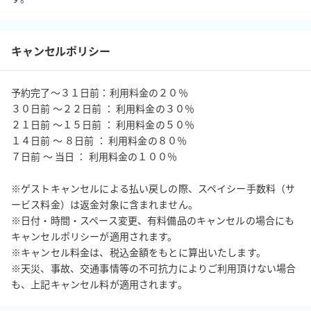
はページ内下部赤色の「予約・空室確認」ボタンをクリックし、
希望日時と人数を入力

キャンセルポリシー
ステップ2：ご利用用途やお客様情報、お支払方法を予約フォーム
に入力し、予約完了

【お支払方法：銀行振り込み・クレジットカード・請求書払い
予約完了～３１日前：利用料金の２０％

（メール）】

３０日前 ～２２日前 ： 利用料金の３０％

２１日前 ～１５日前 ： 利用料金の５０％

ステップ3：予約後、メールで、スペースの詳細メッセージ(入退
１４日前 ～ ８日前 ： 利用料金の８０％

７日前 ～ 当日 ： 利用料金の１００％

室方法や注意事項、ご利用ガイド)を確認

※ゲストキャンセルによる払い戻しの際、スペイシー手数料（サ
ステップ4：ご予約日当日にスペースご利用

ービス料金）は返金対象に含まれません。

※日付・時間・スペース変更、有料備品のキャンセルの場合にも
ステップ5：スペースご利用後、メールにてご退室報告

キャンセルポリシーが適用されます。

※ご退室報告がない場合、延長料金が発生する恐れがあります。

※キャンセル料金は、税込金額をもとに算出いたします。

※天災、事故、交通事情等の不可抗力によりご利用頂けない場合
◆飲食・アルコール・喫煙について

も、上記キャンセル料が適用されます。
・ 軽飲食のみ可、アルコール持込不可
