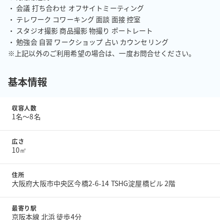
・ 会議 打ち合わせ オフサイトミーティング

・ テレワーク コワーキング 面談 面接 控室 

・ スタジオ撮影 商品撮影 物撮り ポートレート

・ 勉強会 自習 ワークショップ 占い カウンセリング

※上記以外のご利用希望の場合は、一度お問合せください。
基本情報
収容人数
1名〜8名
広さ
10㎡
住所
大阪府大阪市中央区今橋2-6-14 TSHG淀屋橋ビル 2階
最寄り駅
京阪本線 北浜 徒歩4分