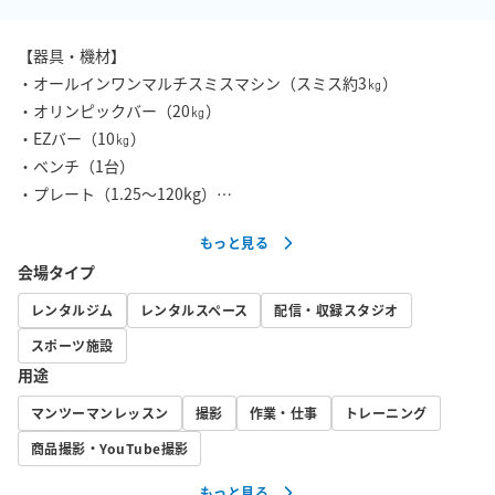
【器具・機材】

・オールインワンマルチスミスマシン（スミス約3㎏）

・オリンピックバー（20㎏）

・EZバー（10㎏）

・ベンチ（1台）

・プレート（1.25～120kg）

・​可変式ダンベル（2～32kg）

もっと見る
・可変式ケトルベル（3.2～17.8㎏）

会場タイプ
・ダンベル（1～5㎏）

・パラレルグリッププルバー

レンタルジム
レンタルスペース
配信・収録スタジオ
・ストレッチボール（大・小）

スポーツ施設
・ストレッチポール

用途
・フォームローラー

・​バランスボール

マンツーマンレッスン
撮影
作業・仕事
トレーニング
・ミニボール

商品撮影・YouTube撮影
・ヨガマット

もっと見る