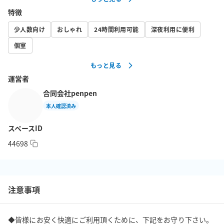
・ゴムバンド

特徴
・ゴムチューブ

・ベルト（S/M/L）

少人数向け
おしゃれ
24時間利用可能
深夜利用に便利
・パワーグリップ

個室
・アブローラー

・ステップ台

もっと見る
・アンクルストラップ

運営者
・プッシュアップバー

合同会社penpen
・アームブラスター

本人確認済み
・InBody体重計

スペースID
【その他】

44698
・撮影用三脚

・ジムタイマー

・スピーカー

・無料Wi-Fi

注意事項
・充電器

・折り畳み椅子

◆皆様にお安く快適にご利用頂くために、下記をお守り下さい。
