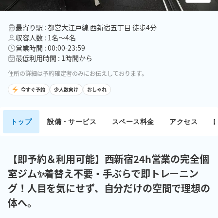
最寄り駅 : 都営大江戸線 西新宿五丁目 徒歩4分
収容人数 : 1名〜4名
営業時間 : 00:00-23:59
最低利用時間 : 1時間から
住所の詳細は予約確定者のみにお伝えしております。
今すぐ予約
少人数向け
おしゃれ
トップ
設備・サービス
スペース料金
アクセス
【即予約＆利用可能】西新宿24h営業の完全個
室ジム✨着替え不要・手ぶらで即トレーニン
グ！人目を気にせず、自分だけの空間で理想の
体へ。