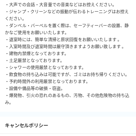
・除菌消臭スプレー

・大声での会話・大音量での音楽などはお控えください。

・サーキュレーター

・ジャンプ・クリーンなどの振動が伝わるトレーニングはお控え
・空気清浄機

ください。

・ミネラルウォーターの販売

・ダンベル・バーベルを置く際は、セーフティーバーの設置、静
かなご使用をお願いいたします。

【周辺情報】

・退室時には、簡単な清掃と原状回復をお願いいたします 。

・入室時間及び退室時間は厳守頂きますようお願い致します 。

・ドラックストアぱぱす西新宿店（97m）

・建物内禁煙となっております。 

・ファミリーマート新宿十二社店（100m）

・土足厳禁となっております。

・セブンイレブン十二社店（170m）

・シャワーの使用厳禁となっております。

・新宿中央公園（140m）

・飲食物の持ち込みは可能ですが、ゴミはお持ち帰りください。

・予約時間外の利用厳禁となっております。

次のご利用者様も快適にご利用できますように

・​設備や備品等の破損・窃盗。

利用時間の厳守と器具の片付けの徹底をお願いいたします。

・爆発物、引火の恐れのあるもの、汚物、その他危険物の持ち込
※お問い合わせの営業時間は10:00～22:00となります。
み。
キャンセルポリシー