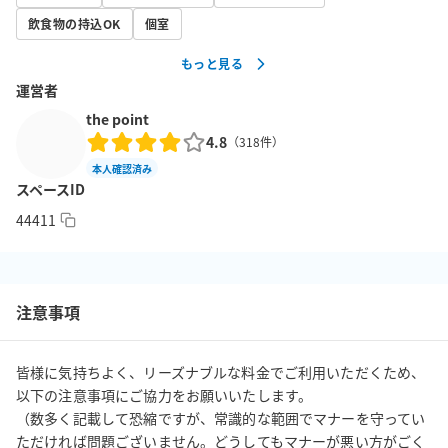
★★★★★★★★★★★★★★★★★★【重要！！】　 

飲食物の持込OK
個室
午前8時以前の入館、日曜・祝日ご利用のお客様は、国道側から地
もっと見る
下に階段を降りて守衛室を経由してビルに入館して下さい。 

運営者
＊午前8時以前の入館、日曜・祝日は、正面の入り口が閉まってお
ります。 

the point
4.8
★★★★★★★★★★★★★★★★★★★★★★★★★★★★★
（
318
件）
★★★★★★★★★★★★★★★★★★

本人確認済み
スペースID
・予約時間内の入退出を厳守してください。ドアを開けてから準
備する時間、後片付けをしてドアを閉める時間までを含めるよ
44411
う、ご予約時間は余裕を持ってお取りください（違反時は入退室
管理システムにて検知の上、利用規約に則り対応させていただき
ます。）

注意事項
・ご予約時間内の入退室はご自由にいただけます。特段のご連絡
は不要でございます。

・ビル内全面禁煙です。

皆様に気持ちよく、リーズナブルな料金でご利用いただくため、
・ごみはすべてお持ち帰りください。

以下の注意事項にご協力をお願いいたします。

・当スペースは特段のご連絡なく、営利利用および撮影利用いた
（数多く記載して恐縮ですが、常識的な範囲でマナーを守ってい
ただければ問題ございません。どうしてもマナーが悪い方がごく
だけます。
