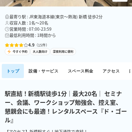
最寄り駅 : JR東海道本線(東京～熱海) 新橋 徒歩2分
収容人数 : 1名〜20名
営業時間 : 07:00-23:59
最低利用時間 : 1時間から
4.9
（
15
件）
今すぐ予約
大人数向け
深夜利用に便利
トップ
設備・サービス
スペース料金
アクセス
駅直結！新橋駅徒歩1分｜最大20名｜ セミナ
ー、会議、ワークショップ勉強会、控え室、
懇親会にも最適！レンタルスペース『ド・ゴー
ル』
【アクセス】新橋駅すぐ！地下通路で直結！
