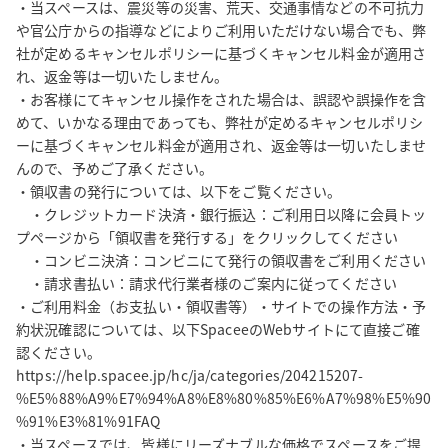
・当スペースは、震災等の災害、荒天、交通事情などの不可抗力
や官公庁からの指導などによりご利用いただけない場合でも、弊
社が定めるキャンセルポリシーに基づくキャンセル料金が適用さ
れ、返金等は一切いたしません。

・お客様にてキャンセル操作をされた場合は、誤認や誤操作を含
めて、いかなる理由であっても、弊社が定めるキャンセルポリシ
ーに基づくキャンセル料金が適用され、返金等は一切いたしませ
んので、予めご了承ください。

・領収書の発行については、以下をご覧ください。

　・クレジットカード決済・銀行振込：ご利用日以降に会員トッ
プページから「領収書を発行する」をクリックしてください

　・コンビニ決済：コンビニにて発行の領収書をご利用ください

　・請求書払い：請求代行業者様のご案内に従ってください

・ご利用料金（お支払い・領収書等）・サイトでの操作方法・予
約状況確認については、以下SpaceeのWebサイトにて直接ご確
認ください。

https://help.spacee.jp/hc/ja/categories/204215207-
%E5%88%A9%E7%94%A8%E8%80%85%E6%A7%98%E5%90
%91%E3%81%91FAQ

・当スペースでは、皆様にリーズナブルな価格でスペースをご提