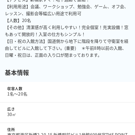
【利用用途】会議、ワークショップ、勉強会、ゲーム、オフ会、
レッスン、撮影会等幅広い用途で利用可

【人数】20名

【その他】清潔感が高く利用しやすい！完全個室！充実設備！窓
もあって開放的！入室の仕方もシンプル！

【日・祝の入館方法】国道側から地下に階段を降りて守衛室を経
由してビルに入館して下さい。(重要) 　＊午前8時以前の入館、
日曜・祝日は、正面の入り口が閉まっております。
基本情報
収容人数
1名〜20名
広さ
30㎡
住所
東京都港区新橋2-20-15 新橋駅前ビル1号館609号室THE POINT