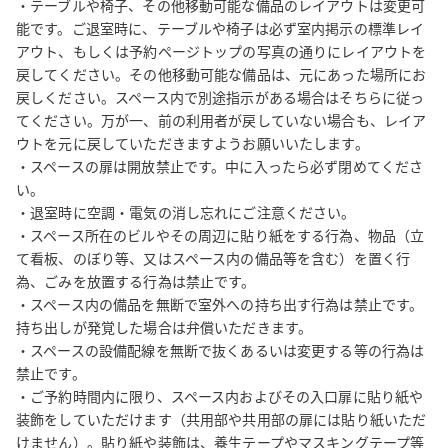
・テーブルや椅子、その他移動可能な備品のレイアウトは変更可
能です。ご退室時に、テーブルや椅子は必ず室内掲示の標準レイ
【同運営者管理スペースのご紹介】★＜新橋駅直結＞ エジソン会
アウト、もしくは予約ページトップの写真の通りにレイアウトを
議室18名★格安1h/1500円〜★ Wi-Fi完備 

戻してください。その他移動可能な備品は、元にあった場所にお
→https://www.spacee.jp/listings/13000 

戻しください。スペース内で別途指示がある場合はそちらに従っ
てください。万が一、前の利用者が戻していない場合も、レイア
ウトを元に戻していただきますようお願いいたします。

★【新橋駅0分・地下直結】 B-02会議室Wi-Fi完備 最大4名 

・スペースの扉は開放禁止です。中に入ったら必ず閉めてくださ
→https://www.spacee.jp/listings/7726 

い。

・退室時に空調・電気の消し忘れにご注意ください。

★【新橋駅0分・地下直結03】 B-03会議室Wi-Fi完備 最大8名 

・スペース所在のビルやその周辺に貼り紙をする行為、物品（立
→https://www.spacee.jp/listings/7730 

て看板、のぼり等、又はスペース内の備品等を含む）を置く行
為、ごみを放置する行為は禁止です。

★【新橋駅0分・地下直結04】 B-04会議室Wi-Fi完備 最大7名 

・スペース内の備品を無断で室外への持ち出す行為は禁止です。
→https://www.spacee.jp/listings/7731 

持ち出しが発覚した場合は弁償いただきます。

・スペースの設備配線を無断で抜くあるいは変更する等の行為は
★【新橋駅0分・地下直結】B-05会議室Wi-Fi完備 最大4名 

禁止です。

→https://www.spacee.jp/listings/7732 

・ご予約時間内に限り、スペース内およびその入口扉に貼り紙や
装飾をしていただけます（共用部や共用部の扉には貼り紙いただ
けません）。貼り紙や装飾は、養生テープやマスキングテープ等
★【新橋駅0分・地下直結】B-06会議室Wi-Fi完備 最大6名 
