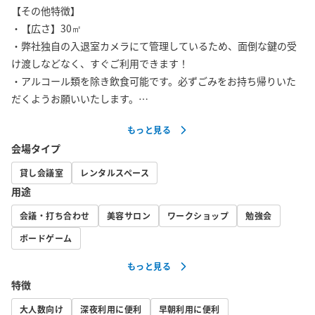
【その他特徴】

・【広さ】30㎡

・弊社独自の入退室カメラにて管理しているため、面倒な鍵の受
け渡しなどなく、すぐご利用できます！

・アルコール類を除き飲食可能です。必ずごみをお持ち帰りいた
だくようお願いいたします。

・土足でご利用いただけます。

もっと見る
・完全個室ですので、隣の部屋の声が聞こえたり、小声で話さな
会場タイプ
いといけないといった制約はありません。

※当日のご利用開始直前までご予約可能ですのでお急ぎの場合も
貸し会議室
レンタルスペース
お使いいただけます 。 

用途
※スペースの事前見学についてもご予約をお願いしています。 

会議・打ち合わせ
美容サロン
ワークショップ
勉強会
【禁止事項】扉を閉めてご利用ください。また、ビル廊下への椅
ボードゲーム
子、机や荷物の持ち出しは禁止となります。

もっと見る
特徴
【ご注意事項】

★★★★★★★★★★★★★★★★★★★★★★★★★★★★★
大人数向け
深夜利用に便利
早朝利用に便利