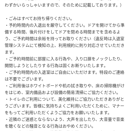
わずかいらっしゃいますので、そのために記載しております。）

・予約サイトの操作方法、スペースの予約状況、決済（領収書・
請求書・支払）に関する問い合わせは、直接予約サイトまで問い
・ごみはすべてお持ち帰りください。

合わせください。

・予約時間内の入退出を厳守してください。ドアを開けてから準
https://help.spacee.jp/hc/ja/requests/new?
備する時間、後片付けをしてドアを閉める時間までを含めるよ
ticket_form_id=360001931973

う、ご予約時間は余裕を持ってお取りください（違反時は入退室
・予約変更については、ご予約日時が元より後となる場合、ご予
管理システムにて検知の上、利用規約に則り対応させていただき
約時間が元より短くなる場合、又はご利用料金が元より少額とな
ます。

る場合は、お受けいたしかねます。

・ご予約時間前に部屋に入る行為や、入り口扉をノックしたり、
・テーブルや椅子、その他備品のレイアウトは変更可能ですが、
開閉しようとしたりする行為は固くお断りいたします。

ご退室時に必ず元にお戻しください。

・ご予約時間内の入退室はご自由にいただけます。特段のご連絡
・消防設備点検をはじめ、防災ベルの鳴動や、スタッフ・管理
は不要でございます。

・ご利用後はホワイトボードや机の拭き取りや、床の掃除機がけ
者・業者等の立ち入りがある可能性がありますので、予めご了承
をはじめ、室内備品および設備の簡易清掃にご協力ください。

ください。

・トイレのご利用について、美化維持にご協力いただきありがと
・ご利用いただいた方向けに、当グループからのご案内をお送り
うございます。皆様に気持ちよくご利用いただくために、マナー
することがあります（送信拒否設定も可能です）。

をもってご利用いただくようご協力をお願いいたします。

・近隣のご迷惑とならないよう、大声を出したり、大音量で音楽
【必ずご確認いただきたい事項】

を聴くなどの騒音となる行為はおやめください。

・予約後に届くメールを必ずご覧ください。
