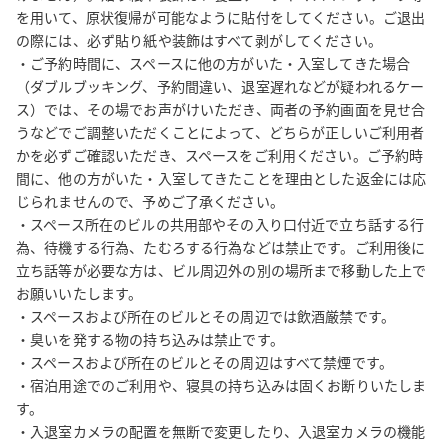
を用いて、原状復帰が可能なように貼付をしてください。ご退出
→https://www.spacee.jp/listings/7733 

の際には、必ず貼り紙や装飾はすべて剥がしてください。

・ご予約時間に、スペースに他の方がいた・入室してきた場合
【お願い】

（ダブルブッキング、予約間違い、退室遅れなどが疑われるケー
低価格のサービスを実現するために、完全無人運営を行ってお
ス）では、その場でお声がけいただき、両者の予約画面を見せ合
り、問い合わせにも原則メッセージで対応させていただいており
うなどでご調整いただくことによって、どちらが正しいご利用者
ます。その点ご理解・ご了承ください。
かを必ずご確認いただき、スペースをご利用ください。ご予約時
間に、他の方がいた・入室してきたことを理由とした返金には応
じられませんので、予めご了承ください。

・スペース所在のビルの共用部やその入り口付近で立ち話する行
為、待機する行為、たむろする行為などは禁止です。ご利用後に
立ち話等が必要な方は、ビル周辺外の別の場所まで移動した上で
お願いいたします。

・スペースおよび所在のビルとその周辺では飲酒厳禁です。

・臭いを発する物の持ち込みは禁止です。

・スペースおよび所在のビルとその周辺はすべて禁煙です。

・宿泊用途でのご利用や、寝具の持ち込みは固くお断りいたしま
す。

・入退室カメラの配置を無断で変更したり、入退室カメラの機能