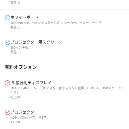
数量:
3
ホワイトボード
1800mm×450mm キャスター付き ※マーカー、イレーサー付き
数量:
1
プロジェクター用スクリーン
100インチ相当
数量:
1
有料オプション
PC接続用ディスプレイ
58インチ4Kモニター（キャスター付きスタンド仕様、HDMI-A、USB-Cケーブル
付き）
¥
1,500
プロジェクター
HDMI, VGAケーブル各1本
¥
3,000