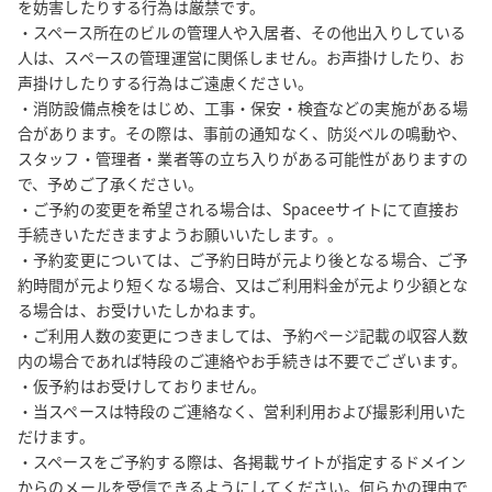
を妨害したりする行為は厳禁です。

・スペース所在のビルの管理人や入居者、その他出入りしている
人は、スペースの管理運営に関係しません。お声掛けしたり、お
声掛けしたりする行為はご遠慮ください。

・消防設備点検をはじめ、工事・保安・検査などの実施がある場
合があります。その際は、事前の通知なく、防災ベルの鳴動や、
スタッフ・管理者・業者等の立ち入りがある可能性がありますの
で、予めご了承ください。

・ご予約の変更を希望される場合は、Spaceeサイトにて直接お
手続きいただきますようお願いいたします。。

・予約変更については、ご予約日時が元より後となる場合、ご予
約時間が元より短くなる場合、又はご利用料金が元より少額とな
る場合は、お受けいたしかねます。

・ご利用人数の変更につきましては、予約ページ記載の収容人数
内の場合であれば特段のご連絡やお手続きは不要でございます。

・仮予約はお受けしておりません。

・当スペースは特段のご連絡なく、営利利用および撮影利用いた
だけます。

・スペースをご予約する際は、各掲載サイトが指定するドメイン
からのメールを受信できるようにしてください。何らかの理由で