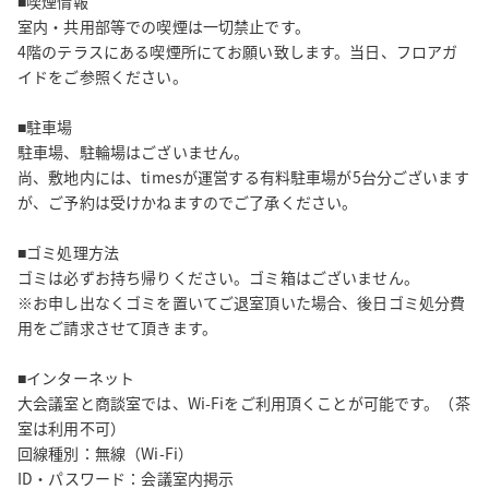
■喫煙情報

室内・共用部等での喫煙は一切禁止です。

4階のテラスにある喫煙所にてお願い致します。当日、フロアガ
イドをご参照ください。

■駐車場

駐車場、駐輪場はございません。

尚、敷地内には、timesが運営する有料駐車場が5台分ございます
が、ご予約は受けかねますのでご了承ください。

■ゴミ処理方法

ゴミは必ずお持ち帰りください。ゴミ箱はございません。

※お申し出なくゴミを置いてご退室頂いた場合、後日ゴミ処分費
用をご請求させて頂きます。

■インターネット

大会議室と商談室では、Wi-Fiをご利用頂くことが可能です。（茶
室は利用不可）

回線種別：無線（Wi-Fi）

ID・パスワード：会議室内掲示
