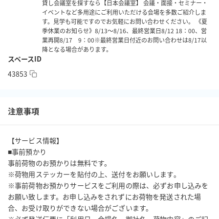
貸し会議室を探すなら【日本会議室】 会議・面接・セミナー・
イベントなど多用途にご利用いただける会場を多数ご紹介しま
■インターネット■

す。見学も可能ですのでお気軽にお問い合わせください。 《夏
季休業のお知らせ》8/13～8/16、最終営業日8/12 18：00、営
大会議室と商談室では、Wi-Fiをご利用頂くことが可能です。（茶
業再開8/17 9：00※最終営業日付近のお問い合わせは8/17以
室は利用不可）

降となる場合があります。
回線種別：無線（Wi-Fi）

スペースID
ID・パスワード：会議室内掲示

43853
※接続の設定はお客様にてお願い致します。

※接続台数に制限がございますので予めご了承ください。

※お客様でお持ち込みのパソコン・スマートフォン等電子機器の
注意事項
設定による接続不良は責任を負いかねます。

※インターネット会議等特殊なご利用の場合は、事前にお問い合
【サービス情報】

わせください。

■事前預かり

事前荷物のお預かりは無料です。

■入室方法■

※荷物用ステッカーを貼付の上、送付をお願いします。

1階受付にお申し出ください。

※事前荷物お預かりサービスをご利用の際は、必ずお申し込みを
『館内ご利用証(名札)』をお渡しいたしますので、館内では『館内
お願い致します。お申し込みをされずにお荷物を発送された場
ご利用証(名札)』を着用ください。

合、お受け取りができない場合がございます。

入室は、ご利用開始時間より可能です。