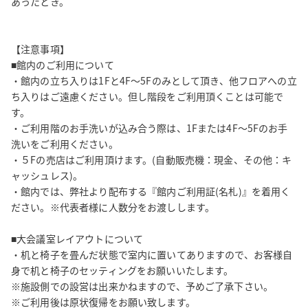
あったとき。

【注意事項】

■館内のご利用について

・館内の立ち入りは1Fと4F～5Fのみとして頂き、他フロアへの立
ち入りはご遠慮ください。但し階段をご利用頂くことは可能で
す。

・ご利用階のお手洗いが込み合う際は、1Fまたは4F～5Fのお手
洗いをご利用ください。

・５Fの売店はご利用頂けます。(自動販売機：現金、その他：キ
ャッシュレス)。

・館内では、弊社より配布する『館内ご利用証(名札)』を着用く
ださい。※代表者様に人数分をお渡しします。

■大会議室レイアウトについて

・机と椅子を畳んだ状態で室内に置いてありますので、お客様自
身で机と椅子のセッティングをお願いいたします。

※施設側での設営は出来かねますので、予めご了承下さい。

※ご利用後は原状復帰をお願い致します。
