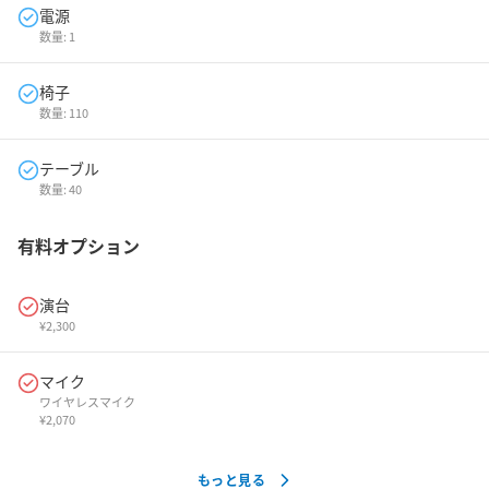
電源
数量:
1
椅子
数量:
110
テーブル
数量:
40
有料オプション
演台
¥
2,300
マイク
ワイヤレスマイク
¥
2,070
もっと見る