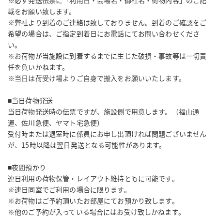
※必ず発送伝票に「利用日・会場名・御社名・荷物内容」のご記
載をお願い致します。

※弊社より到着のご連絡は致しておりません。到着のご確認をご
希望の場合は、ご指定到着日にお電話にてお問い合わせくださ
い。

※お荷物が当施設に到着するまでに生じた破損・事故等は一切責
任を負いかねます。

※当日は荷受け場よりご自身で搬入をお願いいたします。

■当日荷物発送

当日荷物発送時の伝票ですが、施設側で用意します。（福山通
運、佐川急便、ヤマト宅急便）

受付時または退室時に係員にお申し出頂ければ問題ございません
が、15時以降は翌日発送となる可能性があります。

■夜間預かり

連日利用の荷物保管・レイアウト維持ともに可能です。

※連日同室でご利用の場合に限ります。

※お荷物はご予約頂いたお部屋にてお預かり致します。

※他のご予約が入っている場合にはお受け致しかねます。
