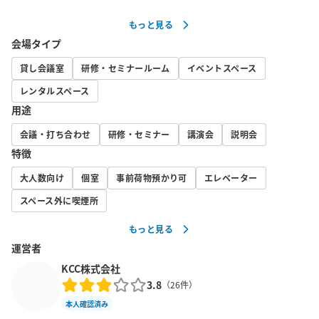
＜年内申込限定！大会議室最大50%オフキャンペーン＞

もっと見る
年内のお申し込み限定で、4F大会議室の料金を特別割引いたしま
会場タイプ
す。

全面利用：通常25,000円 → 16,000円

貸し会議室
研修・セミナールーム
イベントスペース
半面利用：通常16,000円 → 8,000円

レンタルスペース
・申込期間：2025年8月21日〜2025年12月31日

用途
・適用方法：事前にお問い合わせください。

会議・打ち合わせ
研修・セミナー
講演会
説明会
※ご予約状況によりキャンペーン期間を変更する場合がございま
特徴
すのでご了承ください。

大人数向け
個室
事前荷物預かり可
エレベーター
※キャンペーンの併用は不可とさせていただきます。

スペース外に喫煙所
※既存の予約は対象外です。

もっと見る
大会議室（1/2収容）（4階）[300㎡]

運営者
スクール60名・ロの字30名・シアター120名

KCC株式会社
※机や椅子は全て畳んで室内に置いてありますのでお好みのレイ
3.8
（
26
件）
アウトへ設営ください。

本人確認済み
営業時間：平日9:00〜17:00
