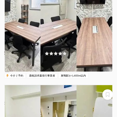
¥880 〜 ¥880
(0件)
/時間
巣鴨駅 徒歩1分
東京都豊島区巣鴨2-5-2
1〜4名
30分〜
05:00-24:00（全日）
営業時間：
今すぐ予約
適格請求書発行事業者
巣鴨駅から400m以内
【オールタイム999円❗️】大塚駅徒歩０分！広くてゆった
りできる会議室がオープン❗️❗️
大塚シャトレトーコー