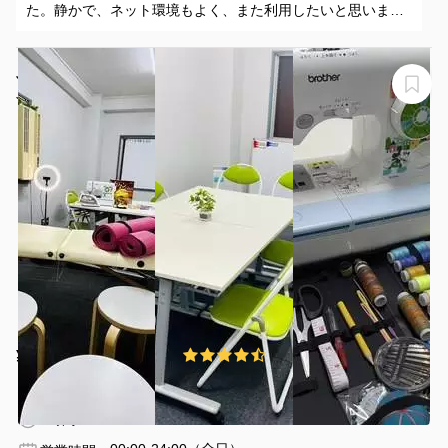
た。静かで、ネット環境もよく、また利用したいと思いま
す。
JK Room 巣鴨
JK Room 巣鴨
¥110 〜 ¥1098
4.5
(6件)
/時間
巣鴨駅 徒歩2分
東京都豊島区巣鴨１丁目２７−１
1〜6名
1時間〜