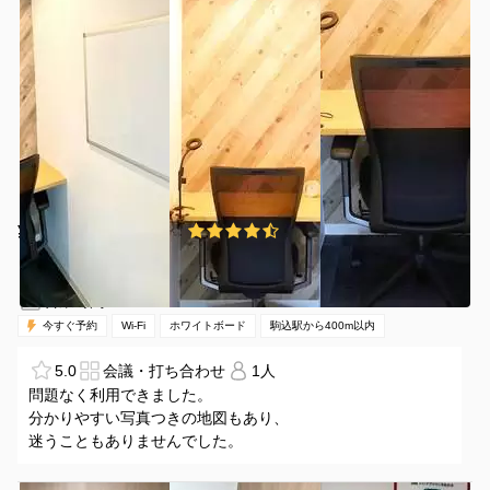
¥350 〜 ¥350
4.7
(11件)
/時間
駒込駅 徒歩3分
東京都北区中里1-4-6
1名
1時間〜
07:00-24:00（全日）
営業時間：
今すぐ予約
Wi-Fi
ホワイトボード
駒込駅から400m以内
5.0
会議・打ち合わせ
1人
問題なく利用できました。
分かりやすい写真つきの地図もあり、
迷うこともありませんでした。