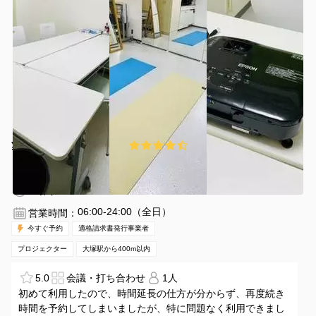
¥110 〜 ¥1098
4.5
(2件)
/時間
大塚駅 徒歩2分
東京都豊島区北大塚2丁目2−13
1〜6名
1時間〜
06:00-24:00（全日）
営業時間：
今すぐ予約
適格請求書発行事業者
プロジェクター
大塚駅から400m以内
5.0
会議・打ち合わせ
1人
初めて利用したので、時間延長の仕方が分からず、再度続き
時間を予約してしまいましたが、特に問題なく利用できまし