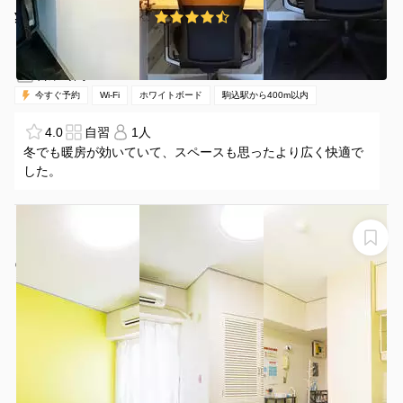
¥350 〜 ¥350
4.1
(9件)
/時間
駒込駅 徒歩3分
東京都北区中里1-4-6
1名
1時間〜
07:00-24:00（全日）
営業時間：
今すぐ予約
Wi-Fi
ホワイトボード
駒込駅から400m以内
4.0
自習
1人
冬でも暖房が効いていて、スペースも思ったより広く快適で
した。
＜ウグイス会議室＞⭐️高速光回線Wi-Fi⭐️ 大塚駅より徒歩
１分⭐️池袋駅から1駅⭐️24H営業！テレワーク/会議
ウグイス会議室