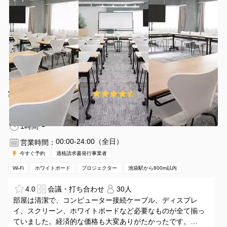
¥100 〜 ¥4378
4.6
(223件)
/時間
池袋駅 徒歩6分
東京都豊島区東池袋1-27-7
1〜40名
1時間〜
00:00-24:00（全日）
営業時間：
今すぐ予約
適格請求書発行事業者
Wi-Fi
ホワイトボード
プロジェクター
池袋駅から800m以内
4.0
会議・打ち合わせ
30人
部屋は清潔で、コンピューター接続ケーブル、ディスプレ
イ、スクリーン、ホワイトボードなど必要なものが全て揃っ
ていました。経済的な価格も大変ありがたかったです。