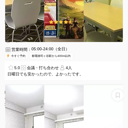
¥100 〜 ¥880
4.5
(26件)
/時間
都電雑司ヶ谷駅 徒歩5分
東京都豊島区南池袋2-10-5
1〜4名
1時間〜
05:00-24:00（全日）
営業時間：
今すぐ予約
都電雑司ヶ谷駅から400m以内
5.0
会議・打ち合わせ
4人
日曜日でも安かったので、よかったです。
NEW OPEN！池袋東口から４分！12名収容、毎日清掃、
会議、セミナー、研修、イベント、ボードゲーム、面
接、撮影、整体、オンライン利用等､光回線 サンフラワ
池袋FRIENDS会議室サンフラワー1
１