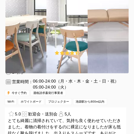
¥100 〜 ¥1100
4.7
(43件)
/時間
池袋駅 徒歩6分
東京都豊島区東池袋1-26-4
1〜12名
1時間〜
06:00-24:00（月・水・木・金・土・日・祝）
営業時間：
05:00-24:00（火）
今すぐ予約
適格請求書発行事業者
Wi-Fi
ホワイトボード
プロジェクター
池袋駅から800m以内
5.0
歓迎会・送別会
5人
とても綺麗に清掃されていて、気持ち良く使わせていただき
ました。着物の着付けをするのに裸足になりましたが床も抵
抗なく靴を脱げました。出入りもスムーズです、ありがとう