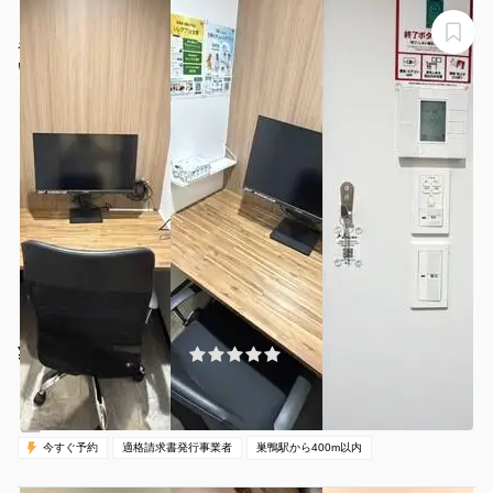
【巣鴨駅から徒歩1分】モニター・フリードリンク付き1
名個室（ブース3）
いいオフィス巣鴨
¥220 〜 ¥440
(0件)
/時間
巣鴨駅 徒歩1分
東京都豊島区巣鴨2-5-2
1名
30分〜
05:00-24:00（全日）
営業時間：
今すぐ予約
適格請求書発行事業者
巣鴨駅から400m以内