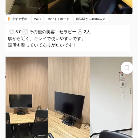
駒込駅 徒歩3分
東京都北区中里1-4-6
1〜2名
1時間〜
07:00-24:00（全日）
営業時間：
今すぐ予約
Wi-Fi
ホワイトボード
駒込駅から400m以内
5.0
その他の美容・セラピー
2人
駅から近く、キレイで使いやすいです。
設備も整っていてありがたいです！
【巣鴨駅から徒歩1分】モニター・フリードリンク付き2
名個室（ブース5）
いいオフィス巣鴨