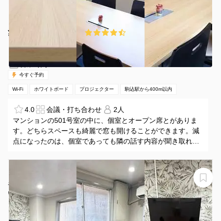
¥100 〜 ¥780
4.8
(11件)
/時間
駒込駅 徒歩3分
東京都北区中里1-4-6
1〜6名
1時間〜
07:00-24:00（全日）
営業時間：
今すぐ予約
Wi-Fi
ホワイトボード
プロジェクター
駒込駅から400m以内
4.0
会議・打ち合わせ
2人
マンションの501号室の中に、個室とオープン席とがありま
す。どちらスペースも綺麗で窓も開けることができます。減
点になったのは、個室であっても隣の話す内容が聞き取れる
事と煙草の匂いが気になったことです。それ以外はとても有
難く使わせて頂きました。
【巣鴨駅から徒歩1分】モニター・フリードリンク付き4
名会議室（Room A）
いいオフィス巣鴨