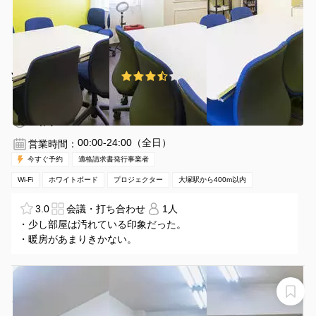
¥990 〜 ¥990
3.5
(10件)
/時間
大塚駅 徒歩2分
東京都豊島区北大塚2-2-13
1〜8名
1時間〜
00:00-24:00（全日）
営業時間：
今すぐ予約
適格請求書発行事業者
Wi-Fi
ホワイトボード
プロジェクター
大塚駅から400m以内
3.0
会議・打ち合わせ
1人
・少し部屋は汚れている印象だった。
・暖房があまりきかない。
【池袋駅7分】 28㎡ ダンス/演劇【特大鏡: 幅 約6m x 高
さ2m】防音、ネット高速光回線、レンタルスタジオ
Sunny 池袋1号店
レンタルスタジオSunny 池袋1号店