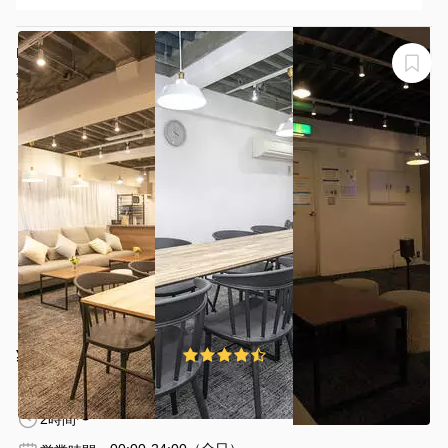
主な欠点は二つあり、一つ目はエレベーターがなかったこと
です。全国から高齢の参加者が集まり、多くの人がスーツケ
ースを携えていたため、狭い階段を三階分運ぶ必要がありま
NEW OPEN！池袋東口から４分！30名収容、毎日清掃、
した。二つ目はトイレが一つしか利用できなかったことで
会議、セミナー、推し活、懇親会、交流会、ボードゲー
す。休憩時間には混雑が激しく、全員が利用できるよう休憩
ム、撮影、アルコール持込可、光回線10GB
池袋FRIENDSパーティー「サンライズ」
時間を延長せざるを得ませんでした
¥100 〜 ¥6980
4.5
(213件)
/時間
池袋駅 徒歩6分
東京都豊島区東池袋1-27-7
1〜30名
2時間〜