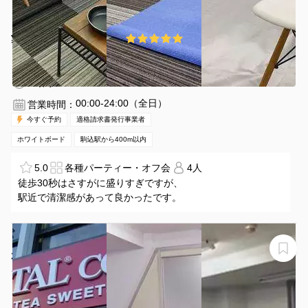
¥100 〜 ¥1100
5.0
(4件)
/時間
駒込駅 徒歩3分
東京都豊島区駒込１丁目４０ー４
1〜10名
1時間〜
00:00-24:00（全日）
営業時間：
今すぐ予約
適格請求書発行事業者
ホワイトボード
駒込駅から400m以内
5.0
各種パーティー・オフ会
4人
徒歩30秒はさすがに盛りすぎですが、
駅近で清潔感があって良かったです。
【千石駅徒歩2分】格安・10名収容会議室！［キャピタル
2階小会議室］
キャピタル2階小会議室