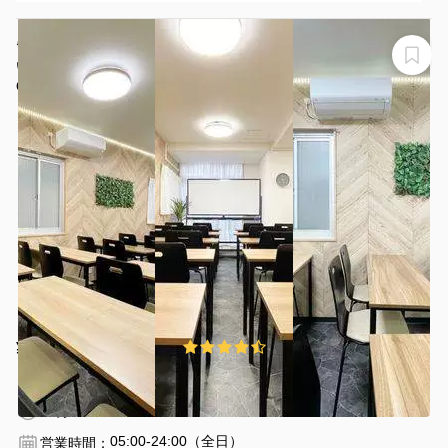
🍁夏割実践中！🍁【巣鴨駅4分！着席最大30名！！明る
い！おしゃれ！】📡WiFi📺液晶モニタ🔦LEDライト全て
無料！土足可！
CS Tokyo-Base 巣鴨ダイヤ
¥700 〜 ¥3200
4.8
(4件)
/時間
巣鴨駅 徒歩5分
東京都豊島区巣鴨2-13-7
1〜30名
30分〜
05:00-24:00（全日）
営業時間：