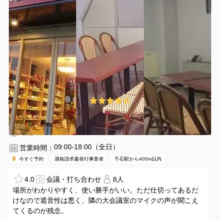
¥880 〜 ¥1320
4.1
(8件)
/時間
千石駅 徒歩3分
東京都文京区本駒込6-1-9
1〜10名
30分〜
09:00-18:00（全日）
営業時間：
今すぐ予約
適格請求書発行事業者
千石駅から400m以内
4.0
会議・打ち合わせ
8人
場所がわかりやすく、使い勝手がいい。ただ仕切ってあるだ
けなので遮音性は悪く、隣の大会議室のマイクの声が聞こえ
てくるのが残念。