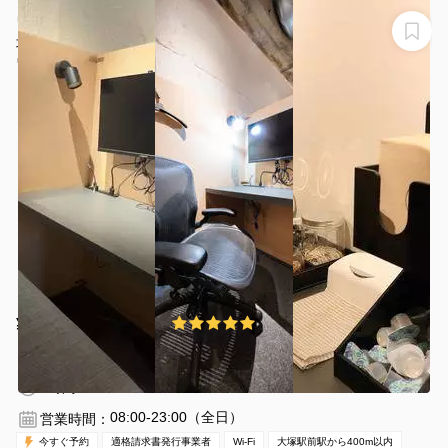
ワイドソファーブース10 ワーキングスペースWCOFFEE
北大塚
ワイドソファーブース10 WCOFFEE北大塚
¥480 〜 ¥480
5.0
(1件)
/時間
大塚駅前駅 徒歩2分
東京都豊島区北大塚2丁目16-12
1名
1時間〜
08:00-23:00（全日）
営業時間：
今すぐ予約
適格請求書発行事業者
Wi-Fi
大塚駅前駅から400m以内