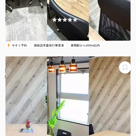
¥660 〜 ¥660
(0件)
/時間
巣鴨駅 徒歩1分
東京都豊島区巣鴨2-5-2
1〜2名
30分〜
05:00-24:00（全日）
営業時間：
今すぐ予約
適格請求書発行事業者
巣鴨駅から400m以内
★NEW★【駒込2分】1日利用（7-24時）がお得！7900
円。明るくお洒落。窓開け可能。高速WiFi・プロジェク
タ等設備無料！貸会議室（最大6名）（C-1）
駒込朝日ビル 501 C-1