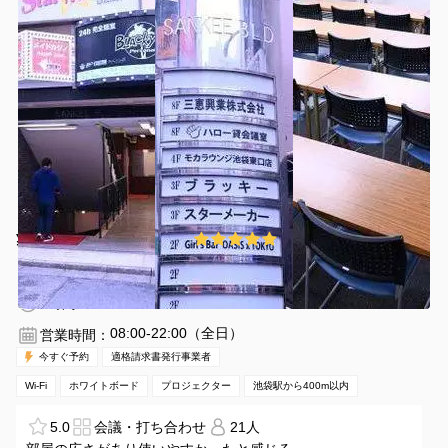
と少しずれていて、初めての方は迷うと思います。
（SPACEEからメールで送られてきたリンクでも同じ。）実
際には次のリンクの場所です。
https://maps.app.goo.gl/dp19vybYCgzFZ12N8?g_st=ipc
¥5500 〜 ¥6600
5.0
(1件)
/時間
池袋駅 徒歩5分
東京都豊島区東池袋1-22-5
1〜36名
3時間〜
08:00-22:00（全日）
営業時間：
今すぐ予約
適格請求書発行事業者
Wi-Fi
ホワイトボード
プロジェクター
池袋駅から400m以内
5.0
会議・打ち合わせ
21人