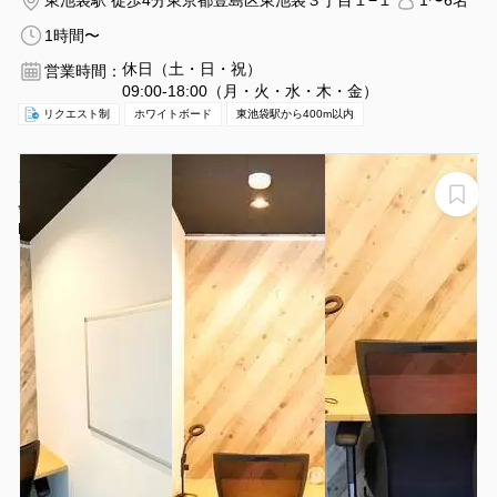
東池袋駅 徒歩4分
東京都豊島区東池袋３丁目１−１
1〜6名
1時間〜
休日（土・日・祝）
営業時間：
09:00-18:00（月・火・水・木・金）
リクエスト制
ホワイトボード
東池袋駅から400m以内
★NEW★【駒込2分】ドア付き1人用個室ブース。Zoom
会議、PC作業、動画撮影、勉強等。超高速WIFI
2Gbps（A-4）
LEAD conference 駒込個室ブース A-4