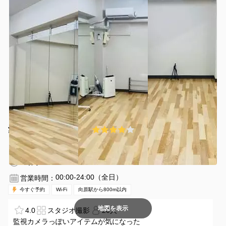
¥880 〜 ¥1650
4.0
(1件)
/時間
向原駅 徒歩8分
東京都豊島区東池袋3-11-9
1〜20名
1時間〜
00:00-24:00（全日）
営業時間：
今すぐ予約
Wi-Fi
向原駅から800m以内
地図を表示
4.0
スタジオ撮影
20人
監視カメラっぽいアイテムが気になった