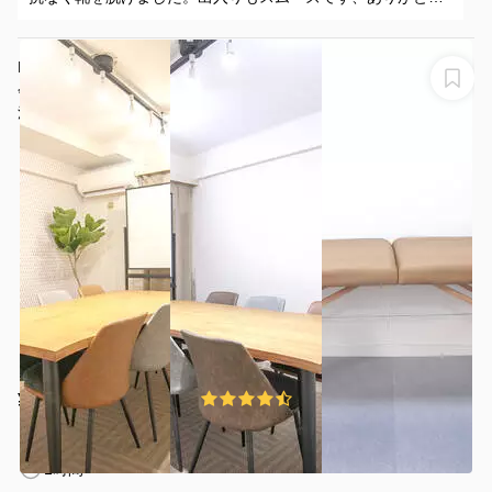
ございました。
NEW OPEN！池袋東口から４分！10名収容、毎日清掃、
会議、セミナー、研修、イベント、ボードゲーム、面
接、撮影、整体、オンライン利用等､光回線 サンフラワ
池袋FRIENDS会議室サンフラワー2
２
¥100 〜 ¥1100
4.5
(70件)
/時間
池袋駅 徒歩6分
東京都豊島区東池袋1-26-4
1〜10名
1時間〜