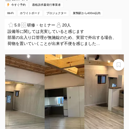
今すぐ予約
適格請求書発行事業者
Wi-Fi
ホワイトボード
プロジェクター
巣鴨駅から400m以内
5.0
研修・セミナー
20人
設備等に関しては充実していると感じます
部屋の出入り口管理が無施錠のため、実習で外出する場合、
荷物を置いていくことが出来ず不便を感じました
総勢17名使用には狭く感じました
【駒込駅北口🚶2分】‍ダンス🕺フィットネス・ヨガ👌撮影
にも📹Studio Linzerin
Studio Linzerin