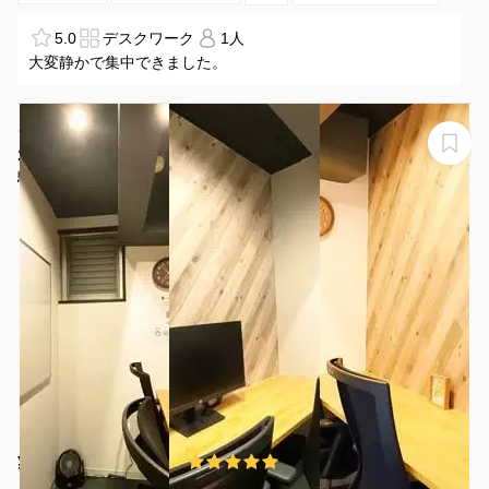
5.0
デスクワーク
1人
大変静かで集中できました。
★NEW★【駒込2分】明るくお洒落。超高速WiFi
2Gbps。テレワーク、面接、Zoom会議、動画撮影、PC
作業、共同作業など。貸会議室（最大2名）（C-2）
駒込朝日ビル 501 C-2
¥590 〜 ¥590
5.0
(6件)
/時間