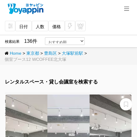
日付
人数
価格
今
プ
すぐ
レミ
136件
検索結果
予約
アム
Home
>
東京都
>
豊島区
>
大塚駅前駅
>
個室ブース12 WCOFFEE北大塚
レンタルスペース・貸し会議室を検索する
NEW OPEN！池袋東口から４分！40名収容、毎日清掃、
光回線10GB、会議、セミナー、研修、イベント、懇親
会、交流会、ボードゲーム、面接、撮影、整体等
池袋FRIENDS会議室サンライズ