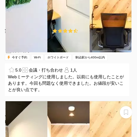
¥350 〜 ¥350
4.7
(3件)
/時間
駒込駅 徒歩3分
東京都北区中里1-4-6
1名
1時間〜
07:00-24:00（全日）
営業時間：
今すぐ予約
Wi-Fi
ホワイトボード
駒込駅から400m以内
5.0
会議・打ち合わせ
1人
Webミーティングに使用しました。以前にも使用したことが
あります。今回も問題なく使用できました。お値段が安いこ
とが良い点です。
★NEW★【駒込2分】ドア付き1人用個室ブース。Zoom
会議、PC作業、動画撮影、勉強等。超高速WIFI
2Gbps（A-1）
LEAD conference 駒込個室ブース A-1