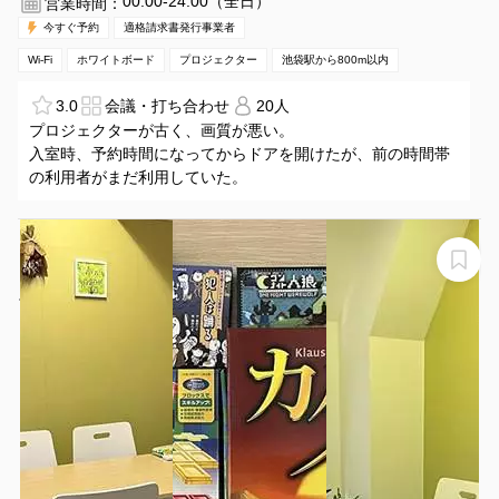
00:00-24:00（全日）
営業時間：
今すぐ予約
適格請求書発行事業者
Wi-Fi
ホワイトボード
プロジェクター
池袋駅から800m以内
3.0
会議・打ち合わせ
20人
プロジェクターが古く、画質が悪い。
入室時、予約時間になってからドアを開けたが、前の時間帯
の利用者がまだ利用していた。
【池袋5分 東池袋5分】 ふくろうのラッキースペース
「スペースオウルⅡ」秘密基地のようなミニ会議室 ホワ
イトボート モニター 無料で遊べるゲームもありま
スペースオウルⅡ
す！！