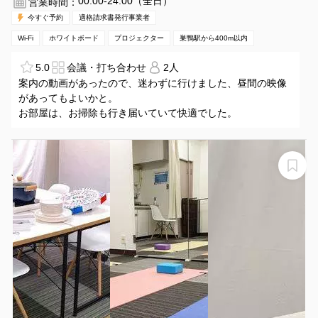
00:00-24:00（全日）
営業時間：
今すぐ予約
適格請求書発行事業者
Wi-Fi
ホワイトボード
プロジェクター
巣鴨駅から400m以内
5.0
会議・打ち合わせ
2人
案内の動画があったので、迷わずに行けました、昼間の映像
があってもよいかと。
お部屋は、お掃除も行き届いていて快適でした。
【JK Room 駒込】駅徒歩３０秒！換気抜群角部屋！
JK Room 駒込