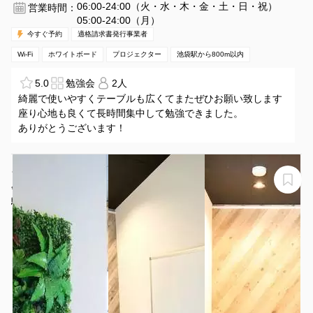
06:00-24:00（火・水・木・金・土・日・祝）
営業時間：
05:00-24:00（月）
今すぐ予約
適格請求書発行事業者
Wi-Fi
ホワイトボード
プロジェクター
池袋駅から800m以内
5.0
勉強会
2人
綺麗で使いやすくテーブルも広くてまたぜひお願い致します
座り心地も良くて長時間集中して勉強できました。
ありがとうございます！
★NEW★【駒込2分】ドア付き1人用個室ブース。Zoom
会議、PC作業、動画撮影、勉強等。超高速WIFI
2Gbps（A-3）
駒込朝日ビル A-3