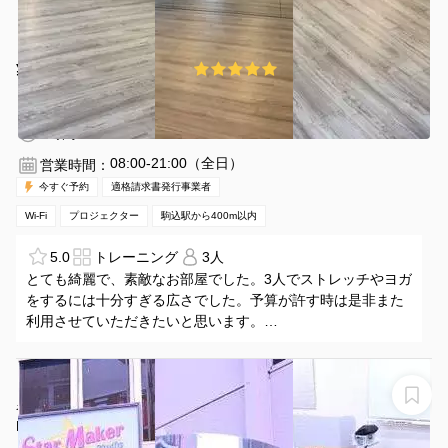
¥1870 〜 ¥3520
5.0
(1件)
/時間
駒込駅 徒歩2分
東京都豊島区駒込３−４−１７
1〜20名
1時間〜
08:00-21:00（全日）
営業時間：
今すぐ予約
適格請求書発行事業者
Wi-Fi
プロジェクター
駒込駅から400m以内
5.0
トレーニング
3人
とても綺麗で、素敵なお部屋でした。3人でストレッチやヨガ
をするには十分すぎる広さでした。予算が許す時は是非また
利用させていただきたいと思います。
強いていえば2点ほど。
①フロアモップの置き場所がわかりにくかったですが、スト
レッチをしている際に、冷蔵庫と壁の隙間に立て掛けてある
【池袋駅】お弁当もOK!さまざまな用途に使えます（36
のにたまたま気がついて、利用後の清掃も問題なく行えまし
名）
た。
NATULUCK池袋サンシャイン前店 36名会議室
②SPACEEに掲載されているgoogle mapの物件位置が、実際