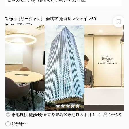
部屋の広さがあり使いやすかったと感じる。
Regus（リージャス） 会議室 池袋サンシャイン60
Aqua（アクア）
Regus 会議室 池袋サンシャイン60
¥4950 〜 ¥4950
(0件)
/時間
東池袋駅 徒歩4分
東京都豊島区東池袋３丁目１−１
1〜4名
1時間〜