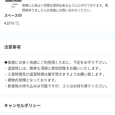
•ご予約時間外での無断利用の場合には(搬入も含む)超過料金は1分
皆様に心地よい空間を提供出来るように心がけております。質
でも過ぎた際に1時間の延長となりその場でお支払い頂きます。後
問等有りましたらお気軽にお問い合わせください。
スペースID
方に先約が入っていた場合は延長出来ません。

42976
ご理解頂けない場合はすぐに被害届を提出いたします。

•お手洗いはスタジオ内には無い為、基本的には駅やコンビニ、公
共のお手洗いをご利用下さい。

•オフィス街及び住宅街の為、通行人や隣人への配慮また過度な騒
注意事項
音等ご配慮のほどよろしくお願いします。

•ご利用前にご連絡頂ければ領収書もお作りします。前もって宛
名、料金、日時をお伝え下さい。

◆皆様にお安く快適にご利用頂くために、下記をお守り下さい。

・退室時には、簡単な清掃と原状回復をお願いいたします 。

・入室時間及び退室時間は厳守頂きますようお願い致します 。

【周辺情報】

・建物内禁煙となっております。 

駅チカ　

・飲食物の持ち込みは可能ですが、ゴミはお持ち帰りください。
丸の内線　西新宿駅　徒歩約3分

山手線　　新宿駅　　徒歩約12分

近くにコンビニ(トイレ)、近隣にコインパーキング、飲食店等多数
キャンセルポリシー
ございます。