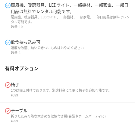
扇風機、暖房器具、LEDライト、一部機材、一部家電、一部日
用品は無料でレンタル可能です。
扇風機、暖房器具、LEDライト、一部機材、一部家電、一部日用品は無料でレン
タル可能です。
数量:
10
飲食持ち込み可
過度な飲酒、匂いのきついものはおやめください
数量:
1
有料オプション
椅子
2つは備え付けであります。別途料金にて更に椅子を追加可能です。
¥
599
テーブル
折りたたみ可能な大きめな収納付き机(会議やホームパーティに)
¥
999