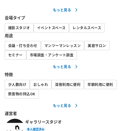
English,Spanish available.

もっと見る
会場タイプ
【注意事項】

•前もって使用用途、人数、ご質問等はご連絡下さい。当日のご予
撮影スタジオ
イベントスペース
レンタルスペース
約やご質問等は時間帯により承認する事が出来ない事もある為、
用途
前日以降にご予約頂くとスムーズです。

会議・打ち合わせ
マンツーマンレッスン
美容サロン
•必要なレンタル品、サービス、準備等が必要な方は基本的に前も
ってご連絡下さい。プロ専用の撮影機材等は無いのでご持参くだ
セミナー
市場調査・アンケート調査
さい。

もっと見る
•退出されるまでにオプションをつけてない方はセルフクリーニン
特徴
グをお願いしております。

現状復帰、ゴミ持ち帰り、掃除等にご協力ください。

少人数向け
おしゃれ
深夜利用に便利
早朝利用に便利
汚損破損不備があった際には別途お支払いを頂きます。

飲食物の持込OK
防犯カメラにて監視をさせて頂いておりますが、電源を切りたい
もっと見る
方は別途料金にて承ります。

運営者
•ご予約時間内での完全撤収と入室搬入をお願いしております。

•遅刻もしくはご延長される際は前もってメッセージにてご連絡下
ギャラリースタジオ
さい。

本人確認済み