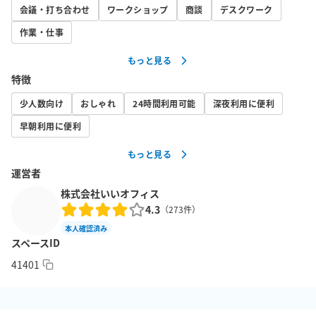
協力ください。

会議・打ち合わせ
ワークショップ
商談
デスクワーク
・フリードリンクはご自由にご利用ください。

作業・仕事
・個室以外のお部屋はご利用いただけません。
もっと見る
特徴
少人数向け
おしゃれ
24時間利用可能
深夜利用に便利
早朝利用に便利
もっと見る
運営者
株式会社いいオフィス
4.3
（
273
件）
本人確認済み
スペースID
41401