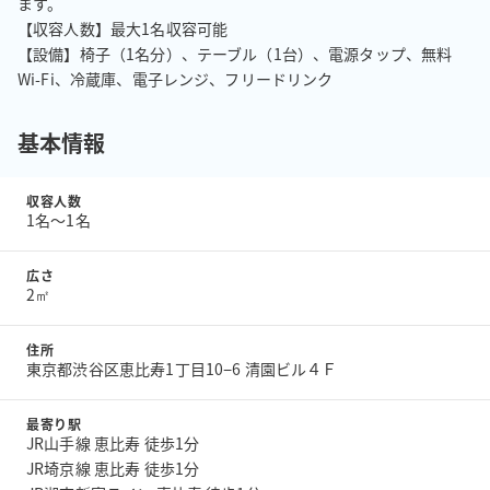
ます。

【収容人数】最大1名収容可能

【設備】椅子（1名分）、テーブル（1台）、電源タップ、無料
Wi-Fi、冷蔵庫、電子レンジ、フリードリンク
基本情報
収容人数
1名〜1名
広さ
2㎡
住所
東京都渋谷区恵比寿1丁目10−6 清園ビル４Ｆ
最寄り駅
JR山手線 恵比寿 徒歩1分
JR埼京線 恵比寿 徒歩1分