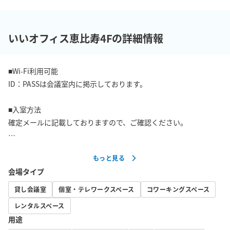
いいオフィス恵比寿4Fの詳細情報
■Wi-Fi利用可能

ID：PASSは会議室内に掲示しております。

■入室方法

確定メールに記載しておりますので、ご確認ください。

■周辺情報

もっと見る
コンビニ　徒歩30秒

会場タイプ
■お願い

貸し会議室
個室・テレワークスペース
コワーキングスペース
・発熱のある方や体調不良の方はご利用をお控えいただくようお
レンタルスペース
願いいたします。

用途
・ゴミはスペース内のゴミ箱に捨てていただけますが、分別にご