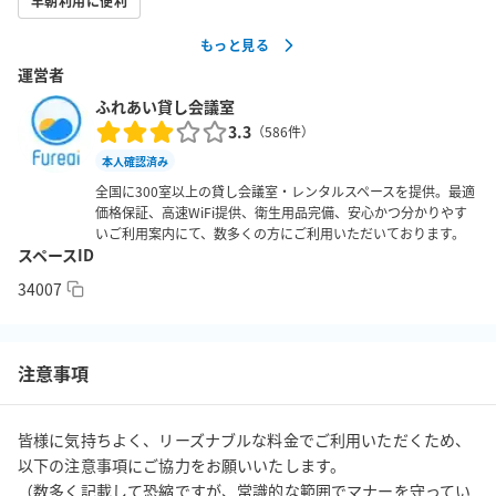
早朝利用に便利
様々な用途でご利用いただけます。

もっと見る
・JR京都線大阪駅北東から徒歩2分！御堂筋線梅田駅3分、阪神大
運営者
阪梅田駅徒歩3分、阪急大阪梅田駅4分、JR各線大阪駅5分、四つ
橋線西梅田駅徒歩8分、JR北新地駅徒歩8分、全て地下で繋がって
ふれあい貸し会議室
3.3
います！

（
586
件）
・

本人確認済み
・アルコール類を除き飲食可能です。

全国に300室以上の貸し会議室・レンタルスペースを提供。最適
価格保証、高速WiFi提供、衛生用品完備、安心かつ分かりやす
・土足でご利用いただけます。

いご利用案内にて、数多くの方にご利用いただいております。
・完全個室ですので、隣の部屋の声が聞こえたり、小声で話さな
スペースID
いといけないといった制約はありません。

34007
【ご注意事項】

・予約時間内の入退出を厳守してください。ドアを開けてから準
注意事項
備する時間、後片付けをしてドアを閉める時間までを含めるよ
う、ご予約時間は余裕を持ってお取りください（違反時は入退室
管理システムにて検知の上、利用規約に則り対応させていただき
皆様に気持ちよく、リーズナブルな料金でご利用いただくため、
ます。）・ご予約時間内の入退室はご自由にいただけます。特段
以下の注意事項にご協力をお願いいたします。

（数多く記載して恐縮ですが、常識的な範囲でマナーを守ってい
のご連絡は不要でございます。
