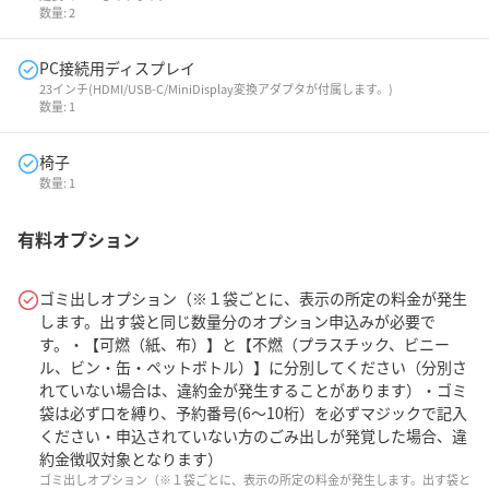
数量:
2
PC接続用ディスプレイ
23インチ(HDMI/USB-C/MiniDisplay変換アダプタが付属します。)
数量:
1
椅子
数量:
1
有料オプション
ゴミ出しオプション（※１袋ごとに、表示の所定の料金が発生
します。出す袋と同じ数量分のオプション申込みが必要で
す。・【可燃（紙、布）】と【不燃（プラスチック、ビニー
ル、ビン・缶・ペットボトル）】に分別してください（分別さ
れていない場合は、違約金が発生することがあります）・ゴミ
袋は必ず口を縛り、予約番号(6～10桁）を必ずマジックで記入
ください・申込されていない方のごみ出しが発覚した場合、違
約金徴収対象となります）
ゴミ出しオプション（※１袋ごとに、表示の所定の料金が発生します。出す袋と