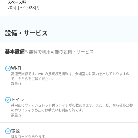
スペース料
205円〜1,028円
設備・サービス
基本設備
※無料で利用可能の設備・サービス
Wi-Fi
高速光回線です。WiFiの接続設定情報は、会議室内に案内を出しておりますの
で、そちらをご覧ください。
数量:
1
トイレ
共用部にウォッシュレット付きトイレが複数あります。また、ビルから徒歩10秒
のホワイティうめだのお手洗いも利用可能です。
数量:
2
電源
延長コードもあります。