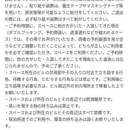
を実現していますので、是非ご利用くださいませ。

けません）。貼り紙や装飾は、養生テープやマスキングテープ等
https://www.spacee.jp/listings/provider/1928

を用いて、原状復帰が可能なように貼付をしてください。ご退出
https://www.spacee.jp/listings/provider/2720

の際には、必ず貼り紙や装飾はすべて剥がしてください。

https://www.spacee.jp/listings/provider/5634

・ご予約時間に、スペースに他の方がいた・入室してきた場合
（ダブルブッキング、予約間違い、退室遅れなどが疑われるケー
【お願い】

ス）では、その場でお声がけいただき、両者の予約画面を見せ合
低価格のサービスを実現するために、完全無人運営を行ってお
うなどでご調整いただくことによって、どちらが正しいご利用者
り、問い合わせにも原則メッセージで対応させていただいており
かを必ずご確認いただき、スペースをご利用ください。ご予約時
ます。その点ご理解・ご了承ください。
間に、他の方がいた・入室してきたことを理由とした返金には応
じられませんので、予めご了承ください。

・スペース所在のビルの共用部やその入り口付近で立ち話する行
為、待機する行為、たむろする行為などは禁止です。ご利用後に
立ち話等が必要な方は、ビル周辺外の別の場所まで移動した上で
お願いいたします。

・スペースおよび所在のビルとその周辺では飲酒厳禁です。

・臭いを発する物の持ち込みは禁止です。

・スペースおよび所在のビルとその周辺はすべて禁煙です。

・宿泊用途でのご利用や、寝具の持ち込みは固くお断りいたしま
す。
