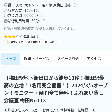
最寄り駅 : 大阪メトロ谷町線 東梅田 徒歩3分
収容人数 : 1名〜1名
営業時間 : 00:00-23:59
最低利用時間 : 30分から
住所の詳細は予約確定者のみにお伝えしております。
3.5
（
8
件）
今すぐ予約
少人数向け
おしゃれ
トップ
設備・サービス
スペース料金
アクセス
【梅田駅地下街出口から徒歩10秒！梅田駅最
高の立地！1名用完全個室！】2024/3/5オープ
ン！モニター・WiFi全て無料！ふれあい貸し
会議室 梅田No113
★弊社運営スペースが、お気に入り登録件数１位獲得！★
