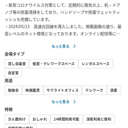
・新型コロナウイルス対策として、定期的に換気の上、机・ドア
ノブ等の除菌清掃をしており、ハンドソープや除菌ウェットティ
ッシュも完備しています。

・2024/05/13　高速光回線を導入しました。掲載画像の通り、最
高レベルのネット環境となっております。オンライン配信等にも
十分使えます。是非ご利用くださいませ。

もっと見る
会場タイプ
【その他特徴】

・【広さ】4平米（共用部込）

貸し会議室
個室・テレワークスペース
レンタルスペース
・梅田駅地下街「ホワイティうめだ（Whityうめだ）」EAST 
自習室
MALLの真上、「泉の広場」のすぐ横（徒歩10秒）の立地！近隣の
用途
会議室では一番の立地！・近隣に商業施設多数！当ビルすぐの地
下街には飲食店も多数！目の前にはセブンイレブンあり！

勉強会
映画鑑賞
サテライトオフィス
テレワーク
読書
・ゴミ捨て可能！（有料オプション）

もっと見る
・近隣に喫煙所あり（泉の広場内）

特徴
・弊社独自の入退室カメラにて管理しているため、面倒な鍵の受
け渡しなどなく、すぐご利用できます！

少人数向け
おしゃれ
24時間利用可能
深夜利用に便利
・最大1まで着席可能です。リモートワーク、作業、自習など、