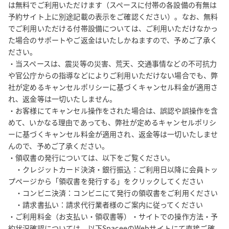
は無料でご利用いただけます（スペースに付帯の各設備の有無は
予約サイト上に別途記載の表示をご確認ください）。なお、無料
でご利用いただける付帯設備については、ご利用いただけなかっ
た場合のサポートやご返金はいたしかねますので、予めご了承く
ださい。

・当スペースは、震災等の災害、荒天、交通事情などの不可抗力
や官公庁からの指導などによりご利用いただけない場合でも、弊
社が定めるキャンセルポリシーに基づくキャンセル料金が適用さ
れ、返金等は一切いたしません。

・お客様にてキャンセル操作をされた場合は、誤認や誤操作を含
めて、いかなる理由であっても、弊社が定めるキャンセルポリシ
ーに基づくキャンセル料金が適用され、返金等は一切いたしませ
んので、予めご了承ください。

・領収書の発行については、以下をご覧ください。

　・クレジットカード決済・銀行振込：ご利用日以降に会員トッ
プページから「領収書を発行する」をクリックしてください

　・コンビニ決済：コンビニにて発行の領収書をご利用ください

　・請求書払い：請求代行業者様のご案内に従ってください

・ご利用料金（お支払い・領収書等）・サイトでの操作方法・予
約状況確認については、以下SpaceeのWebサイトにて直接ご確