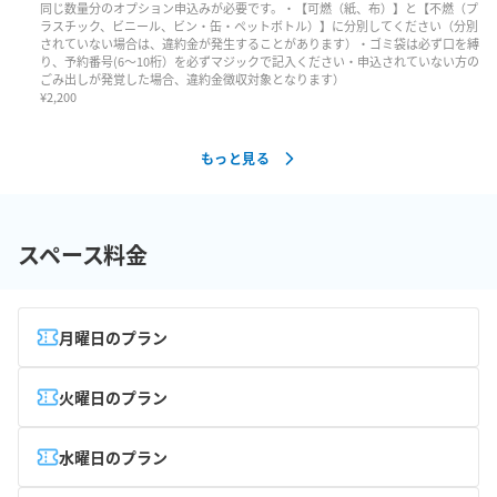
同じ数量分のオプション申込みが必要です。・【可燃（紙、布）】と【不燃（プ
ラスチック、ビニール、ビン・缶・ペットボトル）】に分別してください（分別
されていない場合は、違約金が発生することがあります）・ゴミ袋は必ず口を縛
り、予約番号(6～10桁）を必ずマジックで記入ください・申込されていない方の
ごみ出しが発覚した場合、違約金徴収対象となります）
¥
2,200
もっと見る
スペース料金
月曜日のプラン
火曜日のプラン
水曜日のプラン