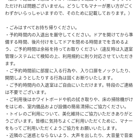
ただければ問題ございません。どうしてもマナーが悪い方がごく
・ビル内全面禁煙です。

わずかいらっしゃいますので、そのために記載しております。）

・当スペースのプロジェクター・モニター・WiFiなどの付帯設備
は無料でご利用いただけます（各設備の有無は予約サイト上に別
・ごみはすべてお持ち帰りください。

途記載の表示をご確認ください）。なお、無料でご利用いただけ
・予約時間内の入退出を厳守してください。ドアを開けてから準
る付帯設備については、ご利用いただけなかった場合のサポート
備する時間、後片付けをしてドアを閉める時間までを含めるよ
やご返金はいたしかねますので、予めご了承ください。

う、ご予約時間は余裕を持ってお取りください（違反時は入退室
・ごみはすべてお持ち帰りください。（ゴミ出しオプションあり
管理システムにて検知の上、利用規約に則り対応させていただき
（有料））

ます。

・当スペースは特段のご連絡なく、営利利用および撮影利用いた
・ご予約時間前に部屋に入る行為や、入り口扉をノックしたり、
だけます。

開閉しようとしたりする行為は固くお断りいたします。

・予約サイトの操作方法、スペースの予約状況、決済（領収書・
・ご予約時間内の入退室はご自由にいただけます。特段のご連絡
は不要でございます。

請求書・支払）に関する問い合わせは、直接予約サイトまで問い
・ご利用後はホワイトボードや机の拭き取りや、床の掃除機がけ
合わせください。

をはじめ、室内備品および設備の簡易清掃にご協力ください。

https://help.spacee.jp/hc/ja/requests/new?
・トイレのご利用について、美化維持にご協力いただきありがと
ticket_form_id=360001931973

うございます。皆様に気持ちよくご利用いただくために、マナー
・予約変更については、ご予約日時が元より後となる場合、ご予
をもってご利用いただくようご協力をお願いいたします。

約時間が元より短くなる場合、又はご利用料金が元より少額とな
・近隣のご迷惑とならないよう、大声を出したり、大音量で音楽
る場合は、お受けいたしかねます。
