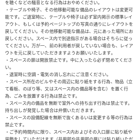
を聴くなどの騒音となる行為はおやめください。

・消防設備点検をはじめ、防災ベルの鳴動や、スタッフ・管理
・テーブルや椅子、その他移動可能な備品のレイアウトは変更可
者・業者等の立ち入りがある可能性がありますので、予めご了承
能です。ご退室時に、テーブルや椅子は必ず室内掲示の標準レイ
ください。

アウト、もしくは予約ページトップの写真の通りにレイアウトを
・ご利用いただいた方向けに、当グループからのご案内をお送り
戻してください。その他移動可能な備品は、元にあった場所にお
戻しください。スペース内で別途指示がある場合はそちらに従っ
することがあります（送信拒否設定も可能です）。

てください。万が一、前の利用者が戻していない場合も、レイア
ウトを元に戻していただきますようお願いいたします。

【必ずご確認いただきたい事項】

・スペースの扉は開放禁止です。中に入ったら必ず閉めてくださ
・予約後に届くメール内の■■■必ずご確認ください■■■を必ずご覧
い。

ください。その欄に記載のリンク先に、入室方法、道順等すべて
・退室時に空調・電気の消し忘れにご注意ください。

記載があります。

・スペース所在のビルやその周辺に貼り紙をする行為、物品（立
（同席される方にここに記載のリンクを展開いただけると、迷わ
て看板、のぼり等、又はスペース内の備品等を含む）を置く行
ず現地に到着できます。場所が分かりにくい、という方のほとん
為、ごみを放置する行為は禁止です。

どはご覧いただいていないようです。）

・スペース内の備品を無断で室外への持ち出す行為は禁止です。
持ち出しが発覚した場合は弁償いただきます。

【同運営者管理スペースのご紹介】

・スペースの設備配線を無断で抜くあるいは変更する等の行為は
弊社グループでは、主に都心に以下の会議室を展開しておりま
禁止です。

・ご予約時間内に限り、スペース内およびその入口扉に貼り紙や
す。駅から徒歩２分圏内の立地を中心に、圧倒的な安さと利便性
装飾をしていただけます（共用部や共用部の扉には貼り紙いただ