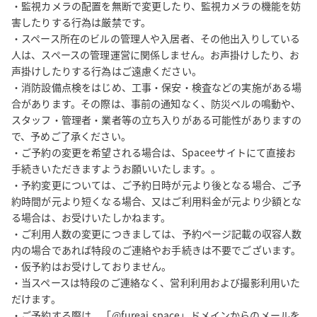
・監視カメラの配置を無断で変更したり、監視カメラの機能を妨
害したりする行為は厳禁です。

・スペース所在のビルの管理人や入居者、その他出入りしている
人は、スペースの管理運営に関係しません。お声掛けしたり、お
声掛けしたりする行為はご遠慮ください。

・消防設備点検をはじめ、工事・保安・検査などの実施がある場
合があります。その際は、事前の通知なく、防災ベルの鳴動や、
スタッフ・管理者・業者等の立ち入りがある可能性がありますの
で、予めご了承ください。

・ご予約の変更を希望される場合は、Spaceeサイトにて直接お
手続きいただきますようお願いいたします。。

・予約変更については、ご予約日時が元より後となる場合、ご予
約時間が元より短くなる場合、又はご利用料金が元より少額とな
る場合は、お受けいたしかねます。

・ご利用人数の変更につきましては、予約ページ記載の収容人数
内の場合であれば特段のご連絡やお手続きは不要でございます。

・仮予約はお受けしておりません。

・当スペースは特段のご連絡なく、営利利用および撮影利用いた
だけます。

・ご予約する際は、「@fureai.space」ドメインからのメールを