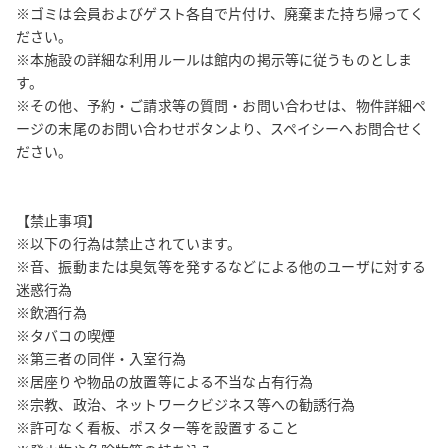
※ゴミは会員およびゲスト各自で片付け、廃棄また持ち帰ってく
ださい。

※本施設の詳細な利用ルールは館内の掲示等に従うものとしま
す。

※その他、予約・ご請求等の質問・お問い合わせは、物件詳細ペ
ージの末尾のお問い合わせボタンより、スペイシーへお問合せく
ださい。

【禁止事項】

※以下の行為は禁止されています。

※音、振動または臭気等を発するなどによる他のユーザに対する
迷惑行為

※飲酒行為

※タバコの喫煙

※第三者の同伴・入室行為

※居座りや物品の放置等による不当な占有行為

※宗教、政治、ネットワークビジネス等への勧誘行為

※許可なく看板、ポスター等を設置すること
