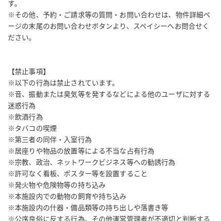
す。

※その他、予約・ご請求等の質問・お問い合わせは、物件詳細ペ
ージの末尾のお問い合わせボタンより、スペイシーへお問合せく
ださい。

【禁止事項】

※以下の行為は禁止されています。

※音、振動または臭気等を発するなどによる他のユーザに対する
迷惑行為

※飲酒行為

※タバコの喫煙

※第三者の同伴・入室行為

※居座りや物品の放置等による不当な占有行為

※宗教、政治、ネットワークビジネス等への勧誘行為

※許可なく看板、ポスター等を設置すること

※発火物や危険物等の持ち込み

※本施設内での動物の飼育や持ち込み

※本施設内の什器・備品類等の持ち出しや落書き等

※公序良俗に反する行為、その他運営管理者が不適切と判断する