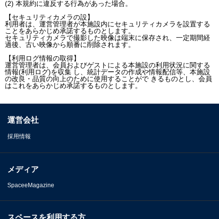
(2) 本規約に違反する行為があった場合。
【セキュリティカメラの設】
利用者は、運営管理者が本施設内にセキュリティカメラを設置する
ことをあらかじめ承諾するものとします。
セキュリティカメラで撮影した映像は端末に保存され、一定期間経
過後、古い映像から順番に削除されます。
【利用ログ情報の取得】
運営管理者は、会員およびゲストによる本施設の利用状況に関する
情報(利用ログ)を収集 し、統計データの作成や情報配信等、本施設
の改良・品質の向上のために使用することがで きるものとし、会員
はこれをあらかじめ承諾するものとします。
運営会社
採用情報
メディア
SpaceeMagazine
スペースを利用する方