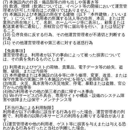
(7) 本施設内の什器・備品類等の持ち出しや落書き等
(8) 飲酒、喫煙（飲酒については、イベント等の開催において運営管
理者が許可した場合はこの限りではありません。）
(9) 本施設および本施設の所在する建物（以下「本件建物」といいま
す。）について、利用者の所属する法人等の住所、本店、または営
業所の所在地として、名刺、ホームページ等に表示し、顧客または
配送業者等に通知し、所轄官公庁等に届出等を行い、または登記す
ること
(10) 公序良俗に反する行為、その他運営管理者が不適切と判断する
行為
(11) その他運営管理者や第三者に対する迷惑行為
【免責事項】
運営管理者は、利用者が以下の事由によって被った損害について
は、その責を免れるものとします。
(1) 利用者およびゲストの荷物、貴重品、電子データ等の紛失、盗
難、破損、または汚損等
(2) 本件建物または本施設の法令等に伴う修理、変更、改造、または
保守作業等の実施に伴う本施設のやむを得ない使用停止等
(3)地震、火災、風水害等の天災地変、停電、暴動または盗難、官公
庁からの指導等
(4)他の利用者その他の第三者の責に帰すべき事由
(5) Wi-Fiサービスの不具合、専用サイトや機器・設備のシステム障
害や故障または保守・メンテナンス等
【不当行為による利用制限】
利用者が以下の事由に該当する行為を行った場合、運営管理者の判
断で、利用者の以降の本サービスの利用をお断りする場合がありま
す。
(1)運営管理者や他の利用者、ゲスト等に損害を与えまたは与える恐
れがある行為を行ったと当社が判断した場合。