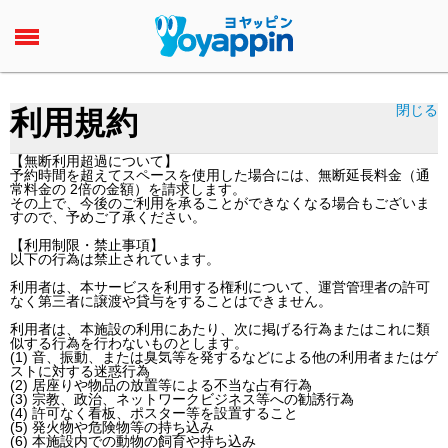
閉じる
利用規約
【無断利用超過について】
予約時間を超えてスペースを使用した場合には、無断延長料金（通
常料金の 2倍の金額）を請求します。
その上で、今後のご利用を承ることができなくなる場合もございま
すので、予めご了承ください。
【利用制限・禁止事項】
以下の行為は禁止されています。
利用者は、本サービスを利用する権利について、運営管理者の許可
なく第三者に譲渡や貸与をすることはできません。
利用者は、本施設の利用にあたり、次に掲げる行為またはこれに類
似する行為を行わないものとします。
(1) 音、振動、または臭気等を発するなどによる他の利用者またはゲ
ストに対する迷惑行為
(2) 居座りや物品の放置等による不当な占有行為
(3) 宗教、政治、ネットワークビジネス等への勧誘行為
(4) 許可なく看板、ポスター等を設置すること
(5) 発火物や危険物等の持ち込み
(6) 本施設内での動物の飼育や持ち込み