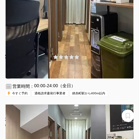
¥660 〜 ¥660
(0件)
/時間
錦糸町駅 徒歩3分
東京都墨田区江東橋3-8-11
1〜3名
30分〜
00:00-24:00（全日）
営業時間：
今すぐ予約
適格請求書発行事業者
錦糸町駅から400m以内
【錦糸町駅から徒歩1分】モニター・フリードリンク付き
2名完全個室（ブース11）※予約時間前は入室不可
いいオフィス錦糸町