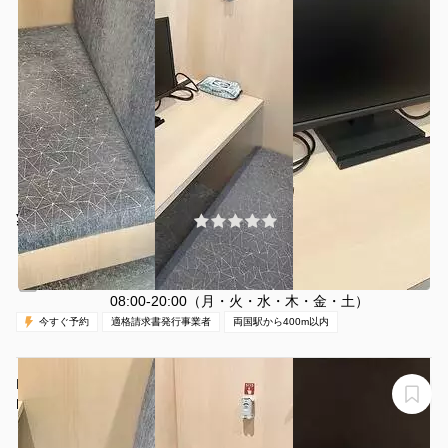
¥1645 〜 ¥1984
(0件)
/時間
両国駅 徒歩2分
東京都墨田区両国3-25-5
1名
30分〜
休日（日・祝）
営業時間：
08:00-20:00（月・火・水・木・金・土）
今すぐ予約
適格請求書発行事業者
両国駅から400m以内
H1T両国 BOX 05(1名)
H1T両国 BOX 05