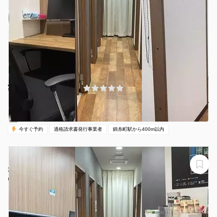
¥500 〜 ¥500
(0件)
/時間
錦糸町駅 徒歩3分
東京都墨田区江東橋3-8-11
1名
30分〜
00:00-24:00（全日）
営業時間：
今すぐ予約
適格請求書発行事業者
錦糸町駅から400m以内
【錦糸町駅から徒歩1分】モニター・フリードリンク付き
3名完全個室（ブース17）※予約時間前は入室不可
いいオフィス錦糸町