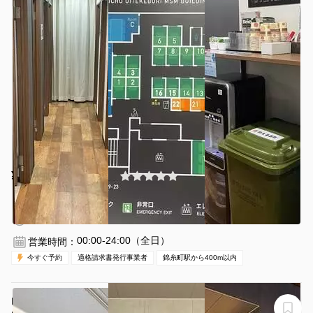
¥660 〜 ¥660
(0件)
/時間
錦糸町駅 徒歩3分
東京都墨田区江東橋3-8-11
1〜2名
30分〜
00:00-24:00（全日）
営業時間：
今すぐ予約
適格請求書発行事業者
錦糸町駅から400m以内
HIRAI TERRACE LOUNGE with H1T OPENSPACE