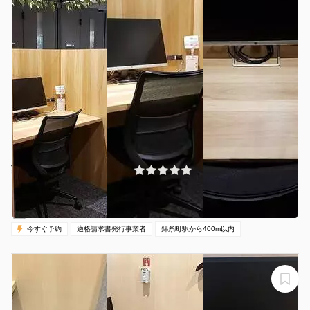
¥1645 〜 ¥1984
(0件)
/時間
錦糸町駅 徒歩3分
東京都墨田区江東橋3-9-10
1名
30分〜
08:00-20:00（全日）
営業時間：
今すぐ予約
適格請求書発行事業者
錦糸町駅から400m以内
H1T両国 BOX 02(1名)
H1T両国 BOX 02