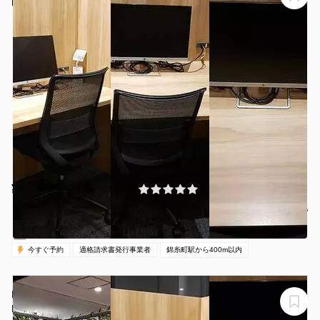
H1T錦糸町 BOX 05
¥1645 〜 ¥1984
(0件)
/時間
錦糸町駅 徒歩3分
東京都墨田区江東橋3-9-10
1名
30分〜
08:00-20:00（全日）
営業時間：
今すぐ予約
適格請求書発行事業者
錦糸町駅から400m以内
H1T錦糸町 BOX03(1名)
H1T錦糸町 BOX 03