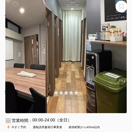
【錦糸町駅から徒歩1分】モニター・フリードリンク付き
６名会議室（Room C）※予約時間前は入室不可
いいオフィス錦糸町
¥880 〜 ¥1100
(0件)
/時間
錦糸町駅 徒歩3分
東京都墨田区江東橋3-8-11
1〜6名
30分〜
00:00-24:00（全日）
営業時間：
今すぐ予約
適格請求書発行事業者
錦糸町駅から400m以内