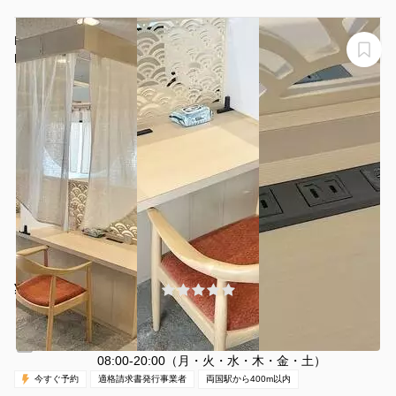
H1T両国 OPENSPACE
H1T両国 OPENSPACE
¥871 〜 ¥1210
(0件)
/時間
両国駅 徒歩2分
東京都墨田区両国3-25-5
1名
30分〜
休日（日・祝）
営業時間：
08:00-20:00（月・火・水・木・金・土）
今すぐ予約
適格請求書発行事業者
両国駅から400m以内