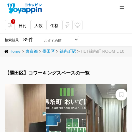
1
日付
人数
価格
今
プ
すぐ
レミ
85件
検索結果
予約
アム
Home
>
東京都
>
墨田区
>
錦糸町駅
>
H1T錦糸町 ROOM L 10
【墨田区】コワーキングスペースの一覧
【錦糸町駅から徒歩1分】モニター・フリードリンク付き
1名完全個室（ブース15）※予約時間前は入室不可
いいオフィス錦糸町