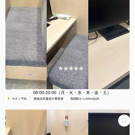
¥1645 〜 ¥1984
(0件)
/時間
両国駅 徒歩2分
東京都墨田区両国3-25-5
1名
30分〜
休日（日・祝）
営業時間：
08:00-20:00（月・火・水・木・金・土）
今すぐ予約
適格請求書発行事業者
両国駅から400m以内
H1T両国 BOX 03(1名)
H1T両国 BOX 03