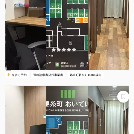
¥110 〜 ¥500
(0件)
/時間
錦糸町駅 徒歩3分
東京都墨田区江東橋3-8-11
1名
30分〜
00:00-24:00（全日）
営業時間：
今すぐ予約
適格請求書発行事業者
錦糸町駅から400m以内
【錦糸町駅から徒歩1分】モニター・フリードリンク付き
1名完全個室（ブース16）※予約時間前は入室不可
いいオフィス錦糸町