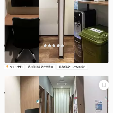
¥500 〜 ¥500
(0件)
/時間
錦糸町駅 徒歩3分
東京都墨田区江東橋3-8-11
1名
30分〜
00:00-24:00（全日）
営業時間：
今すぐ予約
適格請求書発行事業者
錦糸町駅から400m以内
【錦糸町駅から徒歩1分】モニター・フリードリンク付き
1名完全個室（ブース1）※予約時間前は入室不可
いいオフィス錦糸町