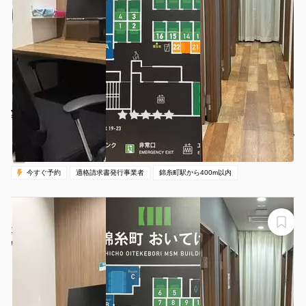
¥110 〜 ¥500
(0件)
/時間
錦糸町駅 徒歩3分
東京都墨田区江東橋3-8-11
1名
30分〜
00:00-24:00（全日）
営業時間：
今すぐ予約
適格請求書発行事業者
錦糸町駅から400m以内
【錦糸町駅から徒歩1分】モニター・フリードリンク付き
1名完全個室（ブース3）※予約時間前は入室不可
いいオフィス錦糸町