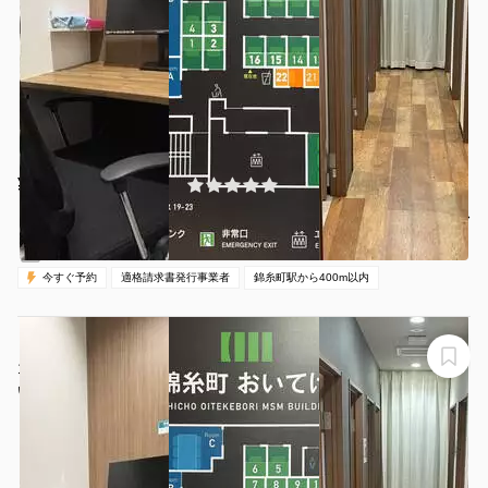
¥110 〜 ¥500
(0件)
/時間
錦糸町駅 徒歩3分
東京都墨田区江東橋3-8-11
1名
30分〜
00:00-24:00（全日）
営業時間：
今すぐ予約
適格請求書発行事業者
錦糸町駅から400m以内
【錦糸町駅から徒歩1分】モニター・フリードリンク付き
1名完全個室（ブース2）※予約時間前は入室不可
いいオフィス錦糸町