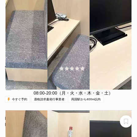
¥1645 〜 ¥1984
(0件)
/時間
両国駅 徒歩2分
東京都墨田区両国3-25-5
1名
30分〜
休日（日・祝）
営業時間：
08:00-20:00（月・火・水・木・金・土）
今すぐ予約
適格請求書発行事業者
両国駅から400m以内
H1T両国 BOX 04(1名)
H1T両国 BOX 04