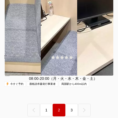
¥1645 〜 ¥1984
(0件)
/時間
両国駅 徒歩2分
東京都墨田区両国3-25-5
1名
30分〜
休日（日・祝）
営業時間：
08:00-20:00（月・火・水・木・金・土）
今すぐ予約
適格請求書発行事業者
両国駅から400m以内
‹ 前へ
次へ ›
1
2
3