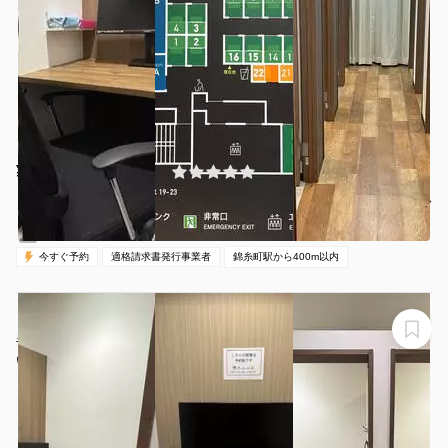
¥110 〜 ¥500
(0件)
/時間
錦糸町駅 徒歩3分
東京都墨田区江東橋3-8-11
1名
30分〜
00:00-24:00（全日）
営業時間：
今すぐ予約
適格請求書発行事業者
錦糸町駅から400m以内
【錦糸町駅から徒歩1分】モニター・フリードリンク付き
半個室（ブース19）※予約時間前は入室不可
いいオフィス錦糸町