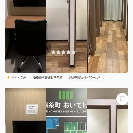
¥500 〜 ¥500
(0件)
/時間
錦糸町駅 徒歩3分
東京都墨田区江東橋3-8-11
1名
30分〜
00:00-24:00（全日）
営業時間：
今すぐ予約
適格請求書発行事業者
錦糸町駅から400m以内
【錦糸町駅から徒歩1分】モニター・フリードリンク付き
半個室（ブース21）※予約時間前は入室不可
いいオフィス錦糸町