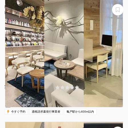
H1T亀戸 SHARE LOUNGE OPENSPACE
H1T亀戸 SHARE LOUNGE OPENSPACE
¥1355 〜 ¥1694
(0件)
/時間
亀戸駅 徒歩4分
東京都江東区亀戸6-31-1
1名
1時間〜
08:00-21:00（全日）
営業時間：
今すぐ予約
適格請求書発行事業者
亀戸駅から400m以内