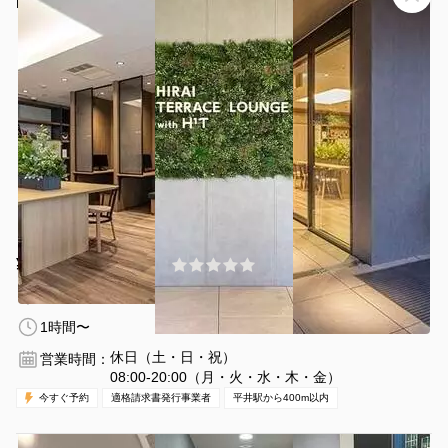
HIRAI TERRACE with H1T OPENSPACE
¥580 〜 ¥919
(0件)
/時間
平井駅 徒歩2分
東京都江戸川区平井5丁目17-1
1名
1時間〜
休日（土・日・祝）
営業時間：
08:00-20:00（月・火・水・木・金）
今すぐ予約
適格請求書発行事業者
平井駅から400m以内