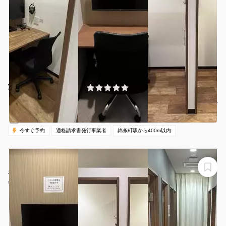
¥500 〜 ¥500
(0件)
/時間
錦糸町駅 徒歩3分
東京都墨田区江東橋3-8-11
1名
30分〜
00:00-24:00（全日）
営業時間：
今すぐ予約
適格請求書発行事業者
錦糸町駅から400m以内
【錦糸町駅から徒歩1分】モニター・フリードリンク付き
半個室（ブース20）※予約時間前は入室不可
いいオフィス錦糸町