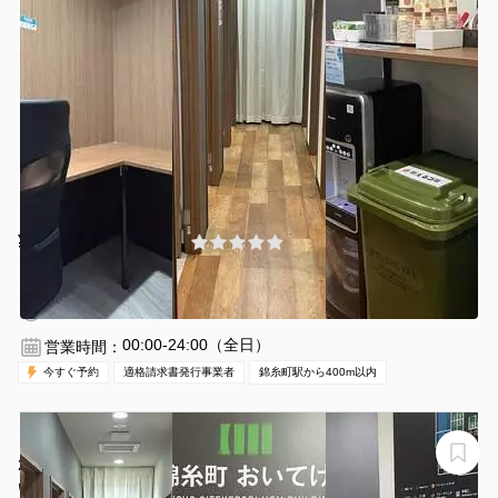
¥660 〜 ¥660
(0件)
/時間
錦糸町駅 徒歩3分
東京都墨田区江東橋3-8-11
1〜2名
30分〜
00:00-24:00（全日）
営業時間：
今すぐ予約
適格請求書発行事業者
錦糸町駅から400m以内
【錦糸町駅から徒歩1分】モニター・フリードリンク付き
2名完全個室（ブース12）※予約時間前は入室不可
いいオフィス錦糸町