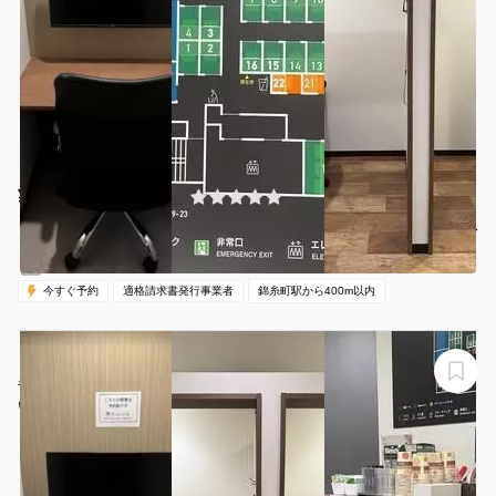
¥500 〜 ¥500
(0件)
/時間
錦糸町駅 徒歩3分
東京都墨田区江東橋3-8-11
1名
30分〜
00:00-24:00（全日）
営業時間：
今すぐ予約
適格請求書発行事業者
錦糸町駅から400m以内
【錦糸町駅から徒歩1分】モニター・フリードリンク付き
半個室（ブース22）※予約時間前は入室不可
いいオフィス錦糸町