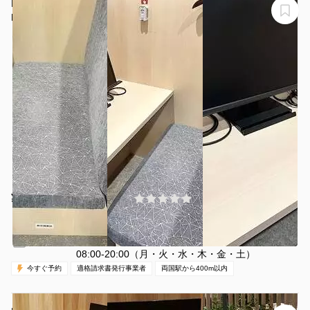
H1T両国 BOX 01(1名)
H1T両国 BOX 01
¥1645 〜 ¥1984
(0件)
/時間
両国駅 徒歩2分
東京都墨田区両国3-25-5
1名
30分〜
休日（日・祝）
営業時間：
08:00-20:00（月・火・水・木・金・土）
今すぐ予約
適格請求書発行事業者
両国駅から400m以内