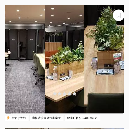
H1T錦糸町 OPENSPACE
H1T錦糸町 OPENSPACE
¥871 〜 ¥1210
(0件)
/時間
錦糸町駅 徒歩3分
東京都墨田区江東橋3-9-10
1名
30分〜
08:00-20:00（全日）
営業時間：
今すぐ予約
適格請求書発行事業者
錦糸町駅から400m以内