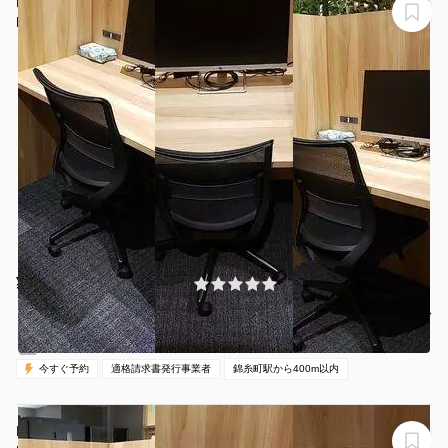
H1T錦糸町 BOX07(1名)
H1T錦糸町 BOX 07
¥1645 〜 ¥1984
(0件)
/時間
錦糸町駅 徒歩3分
東京都墨田区江東橋3-9-10
1名
30分〜
08:00-20:00（全日）
営業時間：
今すぐ予約
適格請求書発行事業者
錦糸町駅から400m以内
H1T錦糸町 BOX05(1名)