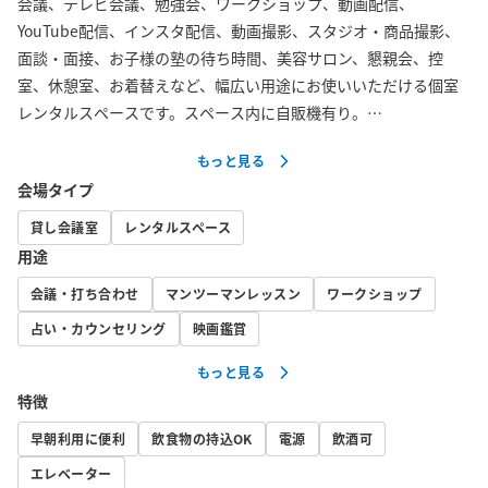
会議、テレビ会議、勉強会、ワークショップ、動画配信、
YouTube配信、インスタ配信、動画撮影、スタジオ・商品撮影、
面談・面接、お子様の塾の待ち時間、美容サロン、懇親会、控
室、休憩室、お着替えなど、幅広い用途にお使いいただける個室
レンタルスペースです。スペース内に自販機有り。

もっと見る
高速インターネット回線（Wi-Fi）があり、各種配信やウェブ会議
会場タイプ
等にも最適です。

格安料金でリモートワーク、テレワークのスペースとしてもご活
貸し会議室
レンタルスペース
用いただけます。

用途
個室専用鍵もございますので、長時間のご利用も安心です。

会議・打ち合わせ
マンツーマンレッスン
ワークショップ
周囲にはコンビニや飲食店も多数あります。地下駐車場からも直
結なので、荷物や機材の搬入もスムーズです。

占い・カウンセリング
映画鑑賞
もっと見る
■無料Wi-Fi■

特徴
無料での提供とさせていただいております為、接続はご自身の責
任においてお願いいたします。

早朝利用に便利
飲食物の持込OK
電源
飲酒可
※ID：PASSは別途お送りする予約メールにてご案内いたします。

エレベーター