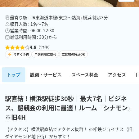
最寄り駅 : JR東海道本線(東京～熱海) 横浜 徒歩3分
収容人数 : 1名〜7名
営業時間 : 06:00-22:30
最低利用時間 : 30分から
4.8
（
17
件）
今すぐ予約
早朝利用に便利
飲食物の持込OK
トップ
設備・サービス
スペース料金
アクセス
駅直結！横浜駅徒歩30秒｜最大7名｜ビジネ
ス、懇親会の利用に最適！ルーム『シナモン』
※旧4H
【アクセス】横浜駅直結でアクセス抜群！ ※相鉄ジョイナス（旧
ダイヤモンド地下街）からすぐ！
