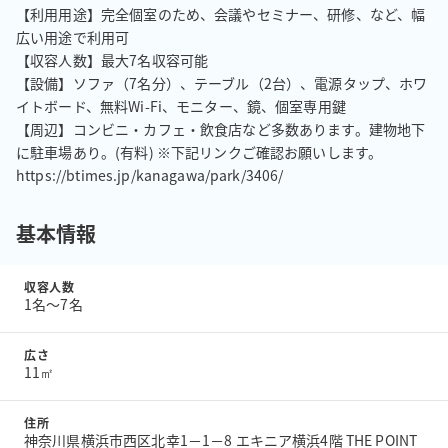
【利用用途】完全個室のため、会議やセミナー、研修、など、幅
広い用途で利用可

【収容人数】最大7名収容可能

【設備】ソファ（7名分）、テーブル（2台）、電源タップ、ホワ
イトボード、無料Wi-Fi、モニター、鏡、個室専用鍵

【周辺】コンビニ・カフェ・飲食店など多数あります。建物地下
に駐車場あり。(有料) ※下記リンクご確認お願いします。
https://btimes.jp/kanagawa/park/3406/
基本情報
収容人数
1名〜7名
広さ
11㎡
住所
神奈川県横浜市西区北幸1－1－8 エキニア横浜4階 THE POINT