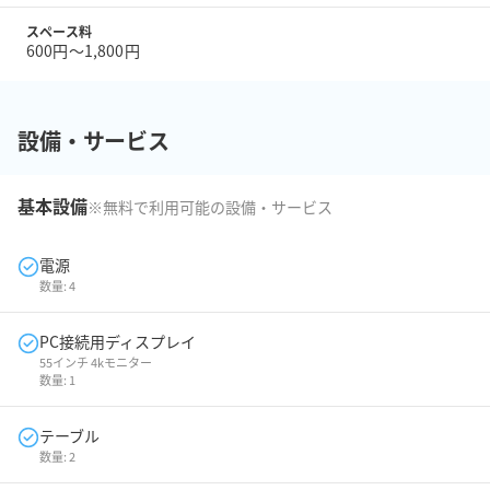
スペース料
600円〜1,800円
設備・サービス
基本設備
※無料で利用可能の設備・サービス
電源
数量:
4
PC接続用ディスプレイ
55インチ 4kモニター
数量:
1
テーブル
数量:
2