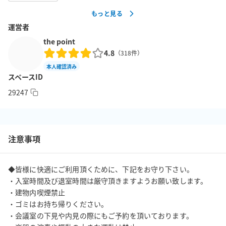
もっと見る
■個別空調■

運営者
各部屋に空調が完備されております。

※温度調整は事前に設定しております。

the point
4.8
※他の部屋と連動しておりますので、個室での温度調整はできか
（
318
件）
ねます。

本人確認済み
スペースID
■周辺環境■

29247
ファミリーマート　徒歩10秒

スターバックス　地下より直結（横浜ジョイナス店）

注意事項
■トイレ・洗面所■

トイレは4階共用部分に男女トイレがそれぞれ１つずつあります。

◆皆様に快適にご利用頂くために、下記をお守り下さい。

■入室方法■

・入室時間及び退室時間は厳守頂きますようお願い致します。

予約メールにてご案内いたします。
・建物内喫煙禁止

・ゴミはお持ち帰りください。

・会議室の下見や内見の際にもご予約を頂いております。
