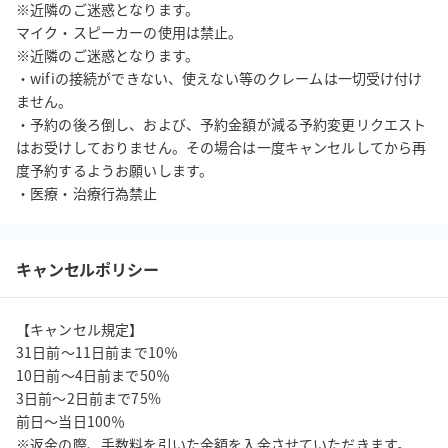
※近隣のご迷惑となります。

マイク・スピーカーの使用は禁止。

■入室方法■

※近隣のご迷惑となります。

予約メールにてご案内いたします。
・wifiの接続ができない、使えない等のクレームは一切受け付け
ません。

・予約の後ろ倒し、および、予約金額が減る予約変更リクエスト
はお受けしておりません。その場合は一度キャンセルしてから再
度予約するようお願いします。

・医療・治療行為禁止
キャンセルポリシー
【キャンセル規定】

31日前〜11日前まで10％

10日前〜4日前まで50％

3日前〜2日前まで75%

前日〜当日100％

※返金の際、手数料を引いた金額を入金させていただきます。