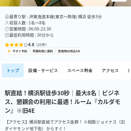
最寄り駅 : JR東海道本線(東京～熱海) 横浜 徒歩3分
収容人数 : 1名〜8名
営業時間 : 06:00-22:30
最低利用時間 : 30分から
4.8
（
25
件）
今すぐ予約
早朝利用に便利
飲食物の持込OK
トップ
設備・サービス
スペース料金
アクセス
駅直結！横浜駅徒歩30秒｜最大8名｜ビジネ
ス、懇親会の利用に最適！ルーム『カルダモ
ン』※旧4E
【アクセス】横浜駅直結でアクセス抜群！ ※相鉄ジョイナス（旧
ダイヤモンド地下街）からすぐ！
