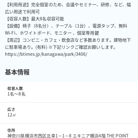
【利用用途】完全個室のため、会議やセミナー、研修、など、幅
広い用途で利用可

【収容人数】最大8名収容可能

【設備】椅子（8名分）、テーブル（1台）、電源タップ、無料
Wi-Fi、ホワイトボード、モニター 、個室専用鍵

【周辺】コンビニ・カフェ・飲食店など多数あります。建物地下
に駐車場あり。(有料) ※下記リンクご確認お願いします。
https://btimes.jp/kanagawa/park/3406/
基本情報
収容人数
1名〜8名
広さ
12㎡
住所
神奈川県横浜市西区北幸1－1－8 エキニア横浜4階 THE POINT