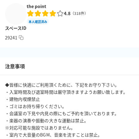
the point
4.8
■無料Wi-Fi■

（
318
件）
無料での提供とさせていただいております為、接続はご自身の責
本人確認済み
スペースID
任においてお願いいたします。

※ID：PASSは別途お送りする予約メールにてご案内いたします。

29241
■個別空調■

各部屋に空調が完備されております。

注意事項
※温度調整は事前に設定しております。

※他の部屋と連動しておりますので、個室での温度調整はできか
ねます。

◆皆様に快適にご利用頂くために、下記をお守り下さい。

・入室時間及び退室時間は厳守頂きますようお願い致します。

■周辺環境■

・建物内喫煙禁止

・ゴミはお持ち帰りください。

ファミリーマート　徒歩10秒

・会議室の下見や内見の際にもご予約を頂いております。

スターバックス　地下より直結（横浜ジョイナス店）

・楽器の演奏や振動の大きな運動は禁止。

※対応可能な施設ではありません。

■トイレ・洗面所■

・室内で大音量のBGM、音楽を流すことは禁止。

トイレは4階共用部分に男女トイレがそれぞれ１つずつあります。
