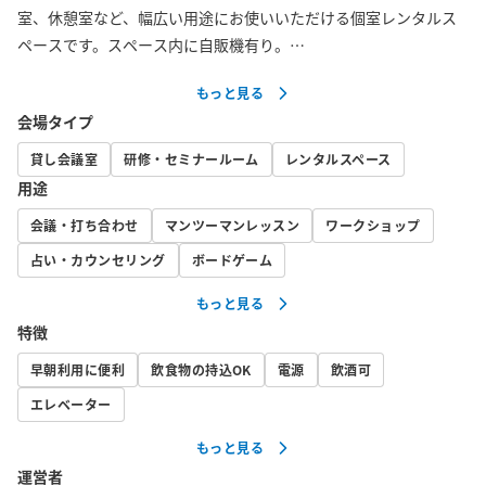
室、休憩室など、幅広い用途にお使いいただける個室レンタルス
ペースです。スペース内に自販機有り。

もっと見る
こちらのお部屋は、抗菌、抗ウィルス、抗アレルギー、長く使え
会場タイプ
る耐久性といった特徴を持つ自然素材の「リノリウム」で塗装し
たデスクを使用しています。

貸し会議室
研修・セミナールーム
レンタルスペース
用途
ご予約が埋まっている場合、同じスペックのお隣のお部屋「ター
会議・打ち合わせ
マンツーマンレッスン
ワークショップ
メリック」もオススメです！

https://www.spacee.jp/listings/29239

占い・カウンセリング
ボードゲーム
もっと見る
高速インターネット回線（Wi-Fi）があり、各種配信やウェブ会議
特徴
等にも最適です。

格安料金でリモートワーク、テレワークのスペースとしてもご活
早朝利用に便利
飲食物の持込OK
電源
飲酒可
用いただけます。

エレベーター
個室専用鍵もございますので、長時間のご利用も安心です。

もっと見る
周囲にはコンビニや飲食店も多数あります。地下駐車場からも直
運営者
結なので、荷物や機材の搬入もスムーズです。
