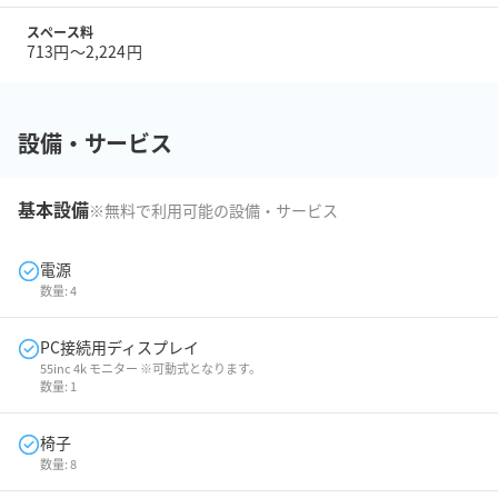
スペース料
713円〜2,224円
設備・サービス
基本設備
※無料で利用可能の設備・サービス
電源
数量:
4
PC接続用ディスプレイ
55inc 4k モニター ※可動式となります。
数量:
1
椅子
数量:
8