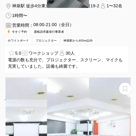
神泉駅 徒歩4分
東京都渋谷区道玄坂1丁目19-2
1〜32名
1時間〜
08:00-21:00（全日）
営業時間：
今すぐ予約
適格請求書発行事業者
ホワイトボード
プロジェクター
神泉駅から400m以内
5.0
ワークショップ
30人
電源の数も充分で、プロジェクター、スクリーン、マイクも
充実していました。設備も綺麗です。
【渋谷駅徒歩1分！渋谷ヒカリエ隣！81名利用可！】プロ
ジェクター・ホワイトボード２枚・WiFi・演台・無線マ
イク２本全て無料！ふれあい貸し会議室 渋谷No89
ふれあい貸し会議室 渋谷No89