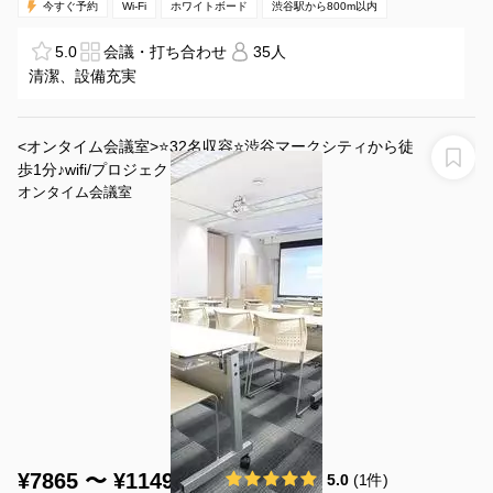
今すぐ予約
Wi-Fi
ホワイトボード
渋谷駅から800m以内
5.0
会議・打ち合わせ
35人
清潔、設備充実
<オンタイム会議室>⭐️32名収容⭐渋谷マークシティから徒
歩1分♪wifi/プロジェクタ無料
オンタイム会議室
¥7865 〜 ¥11495
5.0
(1件)
/時間