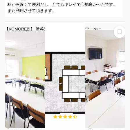
駅から近くて便利だし、とてもキレイで心地良かったです。
また利用させて頂きます。
【KOMOREBI】 渋谷5分 設備全て無料 テレワークに
も。便利でおしゃれな会場 貸し会議室 レンタルスペース
KOMOREBI
¥825 〜 ¥3432
4.3
(3件)
/時間
渋谷駅 徒歩6分
東京都渋谷区桜丘町29-35
1〜24名