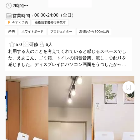
2時間〜
06:00-24:00（全日）
営業時間：
今すぐ予約
適格請求書発行事業者
Wi-Fi
ホワイトボード
プロジェクター
渋谷駅から800m以内
5.0
研修
6人
利用する人のことを考えてくれていると感じるスペースでし
た。えあこん、ゴミ箱、トイレの消音音楽、流し…心配りを
感じました。ディスプレイにパソコン画面をうつしたかった
のですが、HDMI接続の入力選択がいくつもありどれが正解か
わかりませんでした。仕方なく15ピンで接続しましたが、画
面が黄色く焼けてしまいました。HDMIのコードをpcに繋い
【渋谷駅 3分！】大型テレビ50型（FireTV付き）ミーテ
だ時の入力切り替えでどれを選んだいいかを評価してもらえ
ィング・ZOOM会議・ボードゲーム！「Hana＊渋谷」
ると助かります。
Hana渋谷
来月もまた利用します。