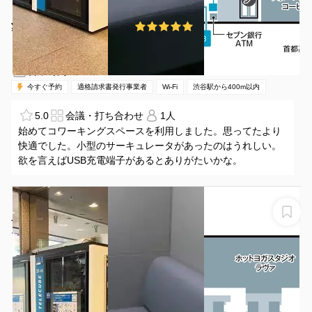
¥1500 〜 ¥1500
5.0
(1件)
/時間
渋谷駅 徒歩4分
東京都渋谷区渋谷2-15-1
1名
15分〜
08:00-21:00（全日）
営業時間：
今すぐ予約
適格請求書発行事業者
Wi-Fi
渋谷駅から400m以内
5.0
会議・打ち合わせ
1人
始めてコワーキングスペースを利用しました。思ってたより
快適でした。小型のサーキュレータがあったのはうれしい。
欲を言えばUSB充電端子があるとありがたいかな。
【Telecube（テレキューブ）】渋谷クロスタワープライ
ベートな空間で集中できる1人用の個室型ワークスペース
33-03
テレキューブ渋谷クロスタワー33-03