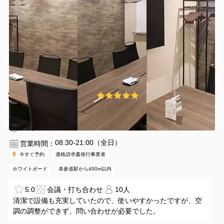
¥6340 〜 ¥6679
5.0
(1件)
/時間
表参道駅 徒歩4分
東京都渋谷区神宮前4-11-6
1〜10名
30分〜
08:30-21:00（全日）
営業時間：
今すぐ予約
適格請求書発行事業者
ホワイトボード
表参道駅から400m以内
5.0
会議・打ち合わせ
10人
清潔で設備も充実していたので、使いやすかったですが、空
調の調整ができず、問い合わせが必要でした。