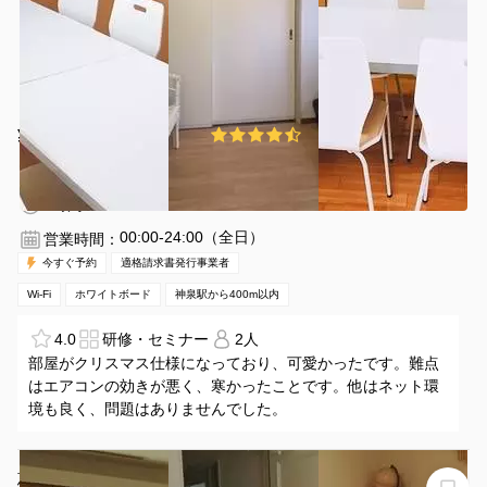
¥1210 〜 ¥2200
4.6
(5件)
/時間
神泉駅 徒歩4分
東京都渋谷区道玄坂1-17-9
1〜12名
1時間〜
00:00-24:00（全日）
営業時間：
今すぐ予約
適格請求書発行事業者
Wi-Fi
ホワイトボード
神泉駅から400m以内
4.0
研修・セミナー
2人
部屋がクリスマス仕様になっており、可愛かったです。難点
はエアコンの効きが悪く、寒かったことです。他はネット環
境も良く、問題はありませんでした。
恵比寿・代官山 個室型 貸会議室 メタパーク