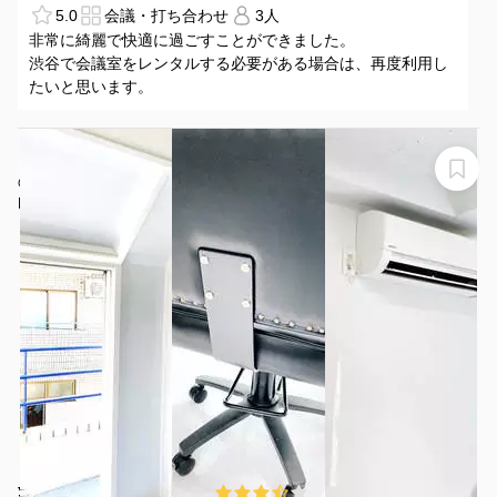
5.0
会議・打ち合わせ
3人
非常に綺麗で快適に過ごすことができました。
渋谷で会議室をレンタルする必要がある場合は、再度利用し
たいと思います。
【原宿駅徒歩3分】人気の原宿至近！特別価格!! 自分だけ
のヘアメイクサロンを実現！ Youtube撮影OK! 勉強会/打
ち合わせ/面貸し
NINJA
¥2600 〜 ¥2600
3.3
(4件)
/時間