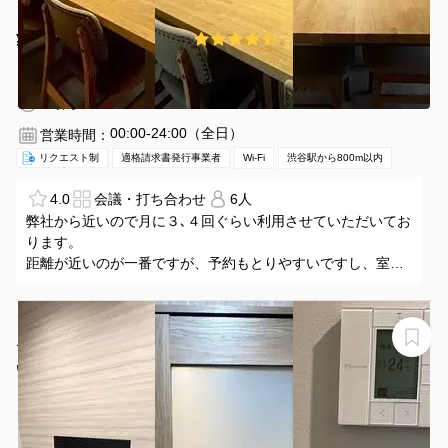
¥2200 〜 ¥2200
4.7
(7件)
/時間
渋谷駅 徒歩7分
東京都渋谷区渋谷2丁目2-17
1〜6名
1時間〜
00:00-24:00（全日）
営業時間：
リクエスト制
適格請求書発行事業者
Wi-Fi
渋谷駅から800m以内
4.0
会議・打ち合わせ
6人
弊社から近いので月に３､４回ぐらい利用させていただいてお
ります。
距離が近いのが一番ですが、予約もとりやすいですし、室内
もきれいですし
お洒落なビルの外観も素敵です。
ホワイトボードを備えてもらえるとより助かります。これか
【恵比寿駅目の前ビル4階】ビジネスからプライベートま
らもよろしくお願いいたします。
でご利用いただける2名個室！（ブース21）
いいオフィス恵比寿４F