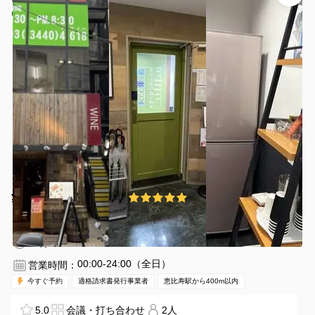
いただける4名会議室【5F】
いいオフィス恵比寿 4名会議室
¥880 〜 ¥1100
5.0
(2件)
/時間
恵比寿駅 徒歩1分
東京都渋谷区恵比寿1丁目10番6号
1〜4名
30分〜
00:00-24:00（全日）
営業時間：
今すぐ予約
適格請求書発行事業者
恵比寿駅から400m以内
5.0
会議・打ち合わせ
2人