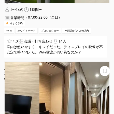
神泉駅 徒歩4分
東京都渋谷区道玄坂２－１８－１１
1〜14名
1時間〜
07:00-22:00（全日）
営業時間：
今すぐ予約
Wi-Fi
ホワイトボード
プロジェクター
神泉駅から400m以内
4.0
会議・打ち合わせ
14人
室内は使いやすく、キレイだった。ディスプレイの映像が不
安定で時々消えた。WiFi電波が弱い為なのか？
JR恵比寿駅目の前！完全個室の1名用ブース（ブース
24）※予約時間前は入室不可【４階】
いいオフィス恵比寿4F