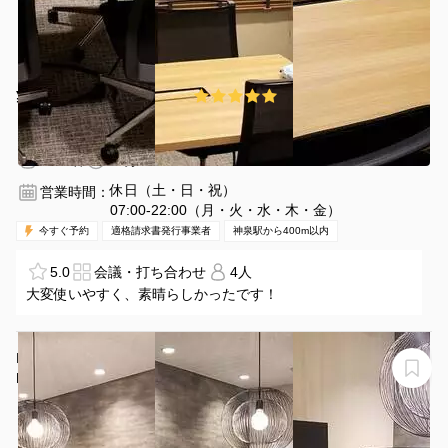
¥3436 〜 ¥3775
5.0
(1件)
/時間
神泉駅 徒歩3分
東京都東京都渋谷区道玄坂１丁目１９−１１
1〜4名
30分〜
休日（土・日・祝）
営業時間：
07:00-22:00（月・火・水・木・金）
今すぐ予約
適格請求書発行事業者
神泉駅から400m以内
5.0
会議・打ち合わせ
4人
大変使いやすく、素晴らしかったです！
H1T表参道 会議室 01(10名)
H1T表参道 会議室 01