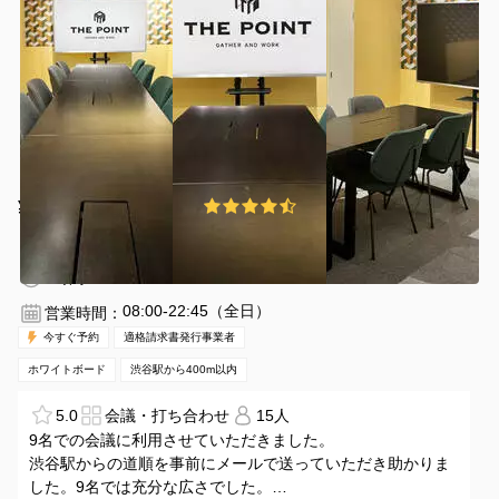
¥700 〜 ¥2800
4.8
(18件)
/時間
渋谷駅 徒歩2分
東京都渋谷区渋谷2−22−7
1〜15名
1時間〜
08:00-22:45（全日）
営業時間：
今すぐ予約
適格請求書発行事業者
ホワイトボード
渋谷駅から400m以内
5.0
会議・打ち合わせ
15人
9名での会議に利用させていただきました。
渋谷駅からの道順を事前にメールで送っていただき助かりま
した。9名では充分な広さでした。