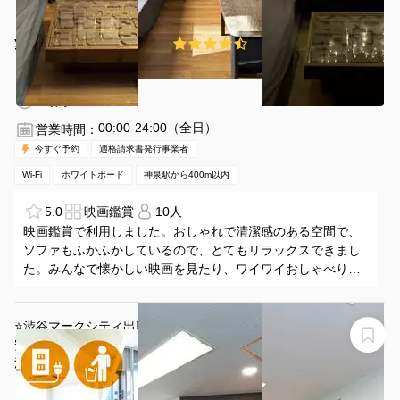
¥1421 〜 ¥2528
4.8
(13件)
/時間
神泉駅 徒歩5分
東京都渋谷区道玄坂2-20-26
1〜10名
1時間〜
00:00-24:00（全日）
営業時間：
今すぐ予約
適格請求書発行事業者
Wi-Fi
ホワイトボード
神泉駅から400m以内
5.0
映画鑑賞
10人
映画鑑賞で利用しました。おしゃれで清潔感のある空間で、
ソファもふかふかしているので、とてもリラックスできまし
た。みんなで懐かしい映画を見たり、ワイワイおしゃべりし
たりと、気兼ねなく過ごせました。飲食物の持ち込みも可能
なので、好きなものを持ち寄って、ホームパーティー気分で
楽しめたのも良かったです。
⭐️渋谷マークシティ出口を出てすぐ⭐️スタッフ常駐のため
安心してご利用いただけます！✨Wi-Fi有り
渋谷道玄坂アントレサロン