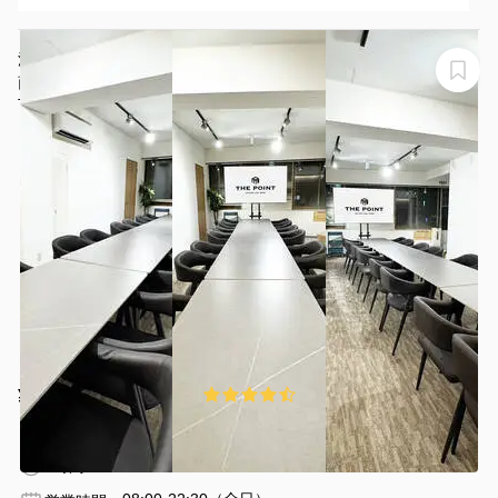
利用者からの感想です。
•ビル名（看板）が目立たず特定しにくかった
•5階のトイレが狭い、汚い（女性に不評）
渋谷駅徒歩30秒｜24名個室｜ミーティング｜セミナー｜
•会議中、他の会議室利用者（？）に入口ドアを開けられた。
商談｜ボードゲーム｜推し会｜パーティー｜当日予約歓
次回は利用者が「団体名」の貼紙をして良いか？
迎＜ルームA＞
THE POINT relaxing渋谷2丁目：『ルームA』
¥815 〜 ¥3876
4.9
(16件)
/時間
渋谷駅 徒歩2分
東京都渋谷区渋谷2−22−7
1〜24名
1時間〜