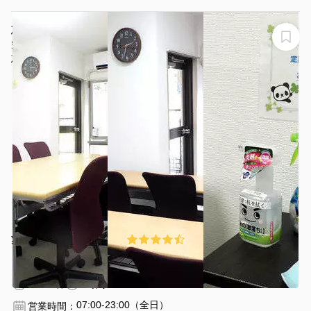
効きすぎていて寒かったことは気になりました。
恵比寿1分★パンダの会議室♪高速光Wi-Fi/無料ﾌﾟﾛｼﾞｪｸﾀｰ/
空気清浄機・明るく清潔【感染対策】
恵比寿パンダの会議室
¥100 〜 ¥1100
4.5
(117件)
/時間
恵比寿駅 徒歩1分
東京都渋谷区恵比寿西１丁目8番8号
1〜10名
1時間〜
07:00-23:00（全日）
営業時間：