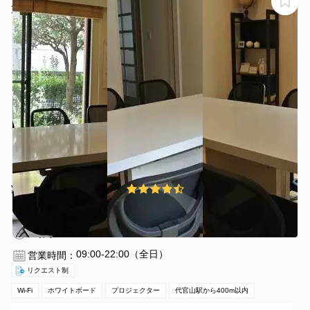
貸会議室 メタパーク
¥550 〜 ¥3850
4.5
(6件)
/時間
代官山駅 徒歩3分
東京都渋谷区恵比寿西1-26-7
1〜6名
1時間〜
09:00-22:00（全日）
営業時間：
リクエスト制
Wi-Fi
ホワイトボード
プロジェクター
代官山駅から400m以内