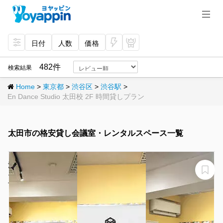
日付
人数
価格
今
プ
すぐ
レミ
482件
検索結果
予約
アム
Home
>
東京都
>
渋谷区
>
渋谷駅
>
En Dance Studio 太田校 2F 時間貸しプラン
太田市の格安貸し会議室・レンタルスペース一覧
渋谷駅徒歩30秒｜15名個室｜ミーティング｜推し会｜ゲ
ーム｜パーティー｜当日予約歓迎＜ルームB＞
THE POINT relaxing渋谷2丁目：『ルームB』