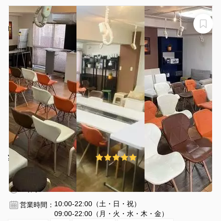
【渋谷駅/徒歩5分】ISIN桜丘町【✨新規OPEN価格✨】
ISIN桜丘町
¥6000 〜 ¥7000
5.0
(1件)
/時間
渋谷駅 徒歩6分
東京都渋谷区桜丘町29-33
1〜35名
2時間〜
10:00-22:00（土・日・祝）
営業時間：
09:00-22:00（月・火・水・木・金）