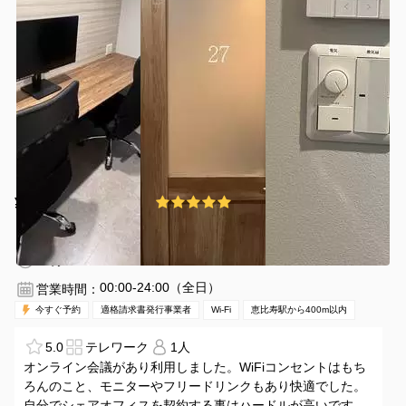
¥880 〜 ¥880
5.0
(1件)
/時間
恵比寿駅 徒歩1分
東京都渋谷区恵比寿1丁目10番6号
1〜2名
30分〜
00:00-24:00（全日）
営業時間：
今すぐ予約
適格請求書発行事業者
Wi-Fi
恵比寿駅から400m以内
5.0
テレワーク
1人
オンライン会議があり利用しました。WiFiコンセントはもち
ろんのこと、モニターやフリードリンクもあり快適でした。
自分でシェアオフィスを契約する事はハードルが高いですが