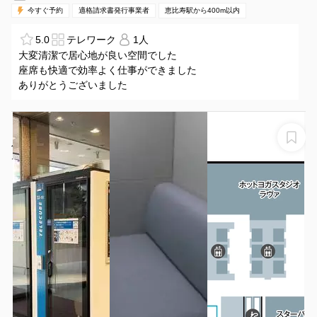
今すぐ予約
適格請求書発行事業者
恵比寿駅から400m以内
5.0
テレワーク
1人
大変清潔で居心地が良い空間でした
座席も快適で効率よく仕事ができました
ありがとうございました
【Telecube（テレキューブ）】渋谷クロスタワープライ
ベートな空間で集中できる1人用の個室型ワークスペース
33-02
テレキューブ渋谷クロスタワー33-02