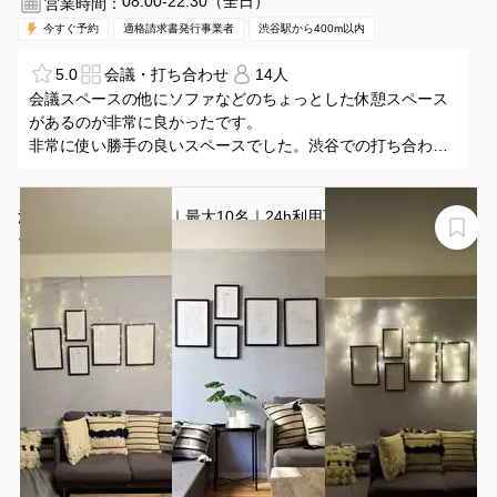
08:00-22:30（全日）
営業時間：
今すぐ予約
適格請求書発行事業者
渋谷駅から400m以内
5.0
会議・打ち合わせ
14人
会議スペースの他にソファなどのちょっとした休憩スペース
があるのが非常に良かったです。
非常に使い勝手の良いスペースでした。渋谷での打ち合わせ
には最適です。
渋谷駅A0出口徒歩2分｜最大10名｜24h利用可｜パーティ
ー｜推し会｜女子会｜撮影｜ボードゲーム｜待ち時間｜
夜間〜早朝の休憩利用可｜当日予約歓迎
レンタルスペース「シェアポケ渋谷道玄坂」