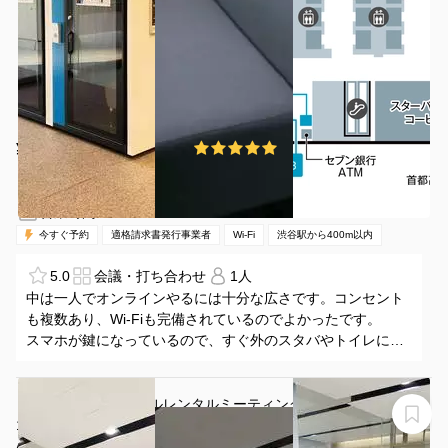
¥1500 〜 ¥1500
5.0
(1件)
/時間
渋谷駅 徒歩4分
東京都渋谷区渋谷2-15-1
1名
15分〜
08:00-21:00（全日）
営業時間：
今すぐ予約
適格請求書発行事業者
Wi-Fi
渋谷駅から400m以内
5.0
会議・打ち合わせ
1人
中は一人でオンラインやるには十分な広さです。コンセント
も複数あり、Wi-Fiも完備されているのでよかったです。
スマホが鍵になっているので、すぐ外のスタバやトイレに行
くのに途中入退室も簡単にできました。
中に小さな扇風機があります。
＜AD-O渋谷道玄坂ビルレンタルミーティングスペース＞
12名収容⭐渋谷駅より徒歩6分！会議/ワークショップ/勉
強会
AD-O渋谷道玄坂ビルレンタルミーティングスペース