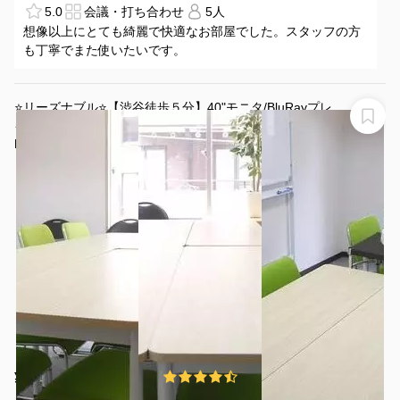
5.0
会議・打ち合わせ
5人
想像以上にとても綺麗で快適なお部屋でした。スタッフの方
も丁寧でまた使いたいです。
⭐️リーズナブル⭐️【渋谷徒歩５分】40"モニタ/BluRayプレ
イヤー/WiFi/プロジェクタ無料❗️＜MoCA＞
MoCA
¥110 〜 ¥1122
4.3
(51件)
/時間