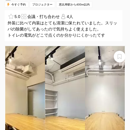
今すぐ予約
プロジェクター
恵比寿駅から400m以内
5.0
会議・打ち合わせ
4人
外装に比べて内装はとても清潔に保たれていました。スリッ
パの除菌がしてあったので気持ちよく使えました。
トイレの電気がどこで点くのか分かりにくかったてす
【渋谷】6名様までのミーティングに。静かな環境での打
ち合わせに適したデザイナーズ会議室。モニター付。
TranceWORKS 6名利用