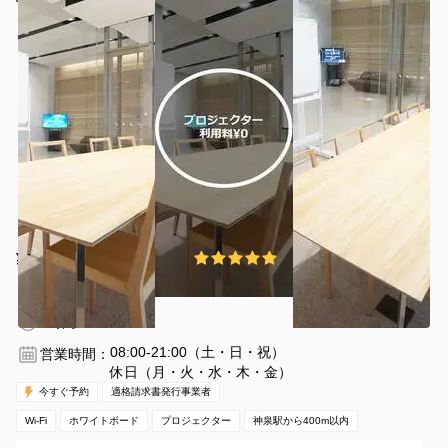
¥2090 〜 ¥2090
5.0
(1件)
/時間
神泉駅 徒歩3分
東京都渋谷区道玄坂1-22-9
1〜12名
1時間〜
08:00-21:00（土・日・祝）
営業時間：
休日（月・火・水・木・金）
今すぐ予約
適格請求書発行事業者
Wi-Fi
ホワイトボード
プロジェクター
神泉駅から400m以内