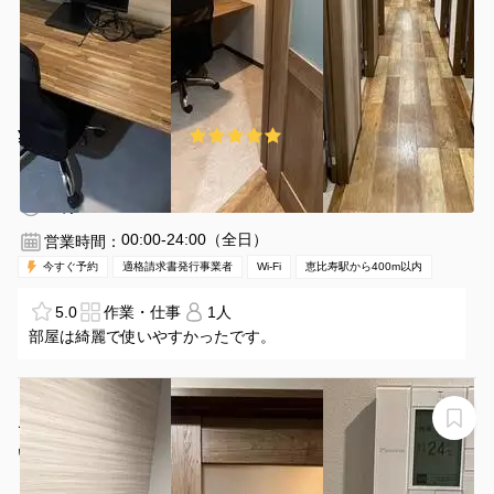
¥880 〜 ¥880
5.0
(1件)
/時間
恵比寿駅 徒歩1分
東京都渋谷区恵比寿1丁目10−6
1名
30分〜
00:00-24:00（全日）
営業時間：
今すぐ予約
適格請求書発行事業者
Wi-Fi
恵比寿駅から400m以内
5.0
作業・仕事
1人
部屋は綺麗で使いやすかったです。
【恵比寿駅目の前ビル4階】ビジネスからプライベートま
でご利用いただける2名個室！（ブース27）
いいオフィス恵比寿4F