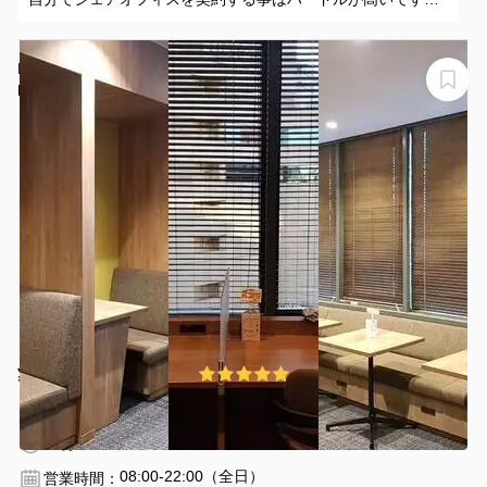
こういった都度利用できるスペースはありがたいです。
H1T恵比寿 OPENSPACE
H1T恵比寿 OPENSPACE
¥871 〜 ¥1210
5.0
(1件)
/時間
恵比寿駅 徒歩1分
東京都渋谷区恵比寿西1-7-7
1名
30分〜
08:00-22:00（全日）
営業時間：