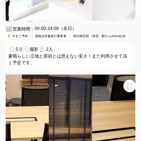
明治神宮前〈原宿〉駅 徒歩3分
東京都渋谷区神宮前1-8-24
1〜4名
1時間〜
00:00-24:00（全日）
営業時間：
今すぐ予約
適格請求書発行事業者
明治神宮前〈原宿〉駅から400m以内
5.0
撮影
2人
素晴らしい立地と原宿とは思えない安さ！また利用させて頂
く予定です。
H1T渋谷道玄坂 THE GARDEN 会議室 02(4名)
H1T渋谷道玄坂 THE GARDEN 会議室 02(4名)