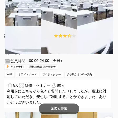
¥1309 〜 ¥13485
3.5
(2件)
/時間
渋谷駅 徒歩3分
東京都渋谷区渋谷2-22-6
1〜81名
2時間〜
00:00-24:00（全日）
営業時間：
今すぐ予約
適格請求書発行事業者
Wi-Fi
ホワイトボード
プロジェクター
渋谷駅から400m以内
5.0
研修・セミナー
80人
利用前にこちらから色々と質問したりしましたが、迅速に対
応していただき、安心して利用することができました。あり
がとうございました。
地図を表示