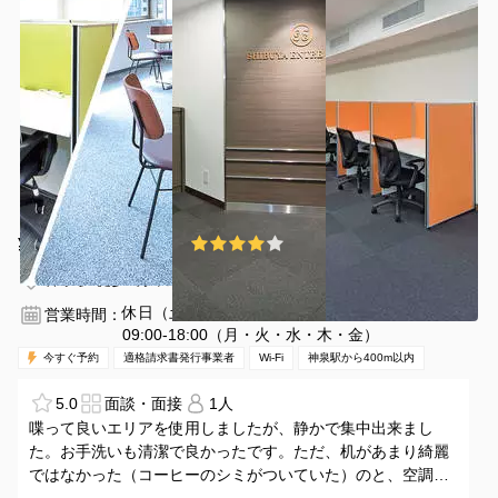
¥440 〜 ¥440
4.0
(4件)
/時間
神泉駅 徒歩3分
東京都渋谷区円山町5-5
1名
30分〜
休日（土・日・祝）
営業時間：
09:00-18:00（月・火・水・木・金）
今すぐ予約
適格請求書発行事業者
Wi-Fi
神泉駅から400m以内
5.0
面談・面接
1人
喋って良いエリアを使用しましたが、静かで集中出来まし
た。お手洗いも清潔で良かったです。ただ、机があまり綺麗
ではなかった（コーヒーのシミがついていた）のと、空調が