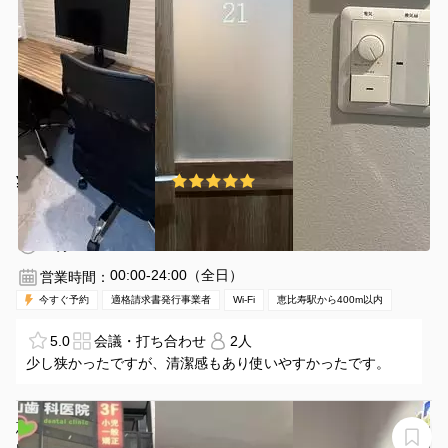
¥880 〜 ¥880
5.0
(2件)
/時間
恵比寿駅 徒歩1分
東京都渋谷区恵比寿1丁目10番6号
1〜2名
30分〜
00:00-24:00（全日）
営業時間：
今すぐ予約
適格請求書発行事業者
Wi-Fi
恵比寿駅から400m以内
5.0
会議・打ち合わせ
2人
少し狭かったですが、清潔感もあり使いやすかったです。
恵比寿駅徒歩1分！ビジネスからプライベートまでご利用