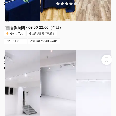
¥29700 〜 ¥59400
(0件)
/時間
表参道駅 徒歩3分
東京都港区北青山3-5-14
1〜75名
2時間〜
09:00-22:00（全日）
営業時間：
今すぐ予約
適格請求書発行事業者
ホワイトボード
表参道駅から400m以内
南青山・表参道駅徒歩3分／自然光◎白を基調とした天井
高のギャラリースペース／展示会・ポップアップ・撮
影・個展・ヨガにおすすめ
KADO Minami Aoyama