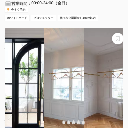
00:00-24:00（全日）
営業時間：
今すぐ予約
ホワイトボード
プロジェクター
代々木公園駅から400m以内
表参道駅から8分 青山骨董通り沿いのビルの屋上に佇
む、庭付きの開放的なスペース
Aoyama loft apartment
¥21450 〜 ¥25740
(0件)
/時間