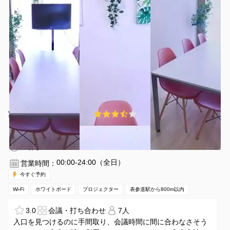
¥880 〜 ¥1540
3.7
(3件)
/時間
表参道駅 徒歩8分
東京都港区南青山6-3-13
1〜10名
1時間〜
00:00-24:00（全日）
営業時間：
今すぐ予約
Wi-Fi
ホワイトボード
プロジェクター
表参道駅から800m以内
3.0
会議・打ち合わせ
7人
入口を見つけるのに手間取り、会議時間に間に合わなさそう