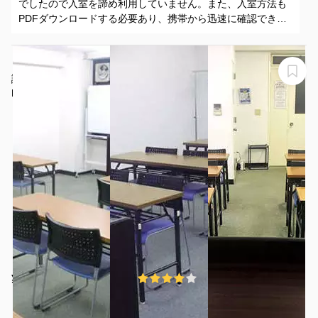
でしたので入室を諦め利用していません。また、入室方法も
PDFダウンロードする必要あり、携帯から迅速に確認できま
せんでした。基本的、私 利用者側の段取り不足とは認識し
ています。
【表参道駅徒歩1分】アクセス最高！リーズナブルな貸会
議室（21名）
NATULUCK表参道駅前店
¥3520 〜 ¥4070
4.0
(3件)
/時間
表参道駅 徒歩4分
東京都港区北青山3-12-7
1〜21名