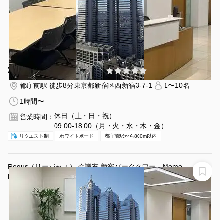
¥12210 〜 ¥12210
(0件)
/時間
都庁前駅 徒歩8分
東京都新宿区西新宿3-7-1
1〜10名
1時間〜
休日（土・日・祝）
営業時間：
09:00-18:00（月・火・水・木・金）
リクエスト制
ホワイトボード
都庁前駅から800m以内
Regus（リージャス） 会議室 新宿パークタワー Momo
Regus 会議室 新宿パークタワー