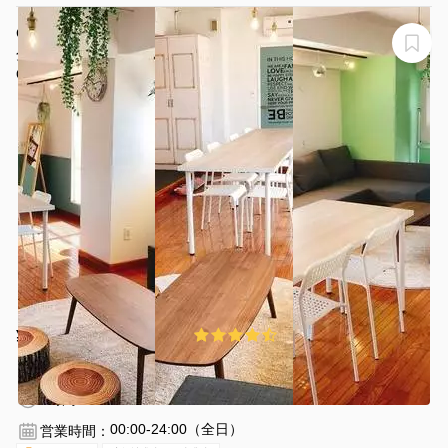
が明るいとありがたいです。駅から離れている分、駅近の会
議室よりも静かな点は高評価です。
COCODE下北沢【リニューアルOPEN】☆下北沢駅徒歩2
分！完全個室で会議室・パーティー・セミナー等に！
COCODE下北沢
¥1000 〜 ¥3000
4.3
(9件)
/時間
下北沢駅 徒歩2分
東京都世田谷区北沢2-7-5
1〜20名
2時間〜
00:00-24:00（全日）
営業時間：