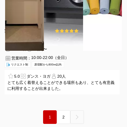
¥3630 〜 ¥4345
5.0
(2件)
/時間
原宿駅 徒歩6分
東京都渋谷区千駄ヶ谷3-60-4千駄ヶ谷3-60-4
1〜12名
2時間〜
10:00-22:00（全日）
営業時間：
リクエスト制
原宿駅から800m以内
5.0
ダンス・ヨガ
20人
とても広く着替えることができる場所もあり、とても有意義
に利用することが出来ました。
次へ ›
1
2