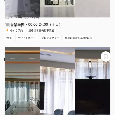
外苑前駅 徒歩3
東京都港区南青山2-27-20 VORT外苑前Ⅱ 地
分
下１F
1〜20名
1時間〜
00:00-24:00（全日）
営業時間：
今すぐ予約
適格請求書発行事業者
Wi-Fi
ホワイトボード
プロジェクター
外苑前駅から400m以内
表参道徒歩5分レンタルスペース・明るく質感あふれる空
間での会議のほか、ワイン会などにも好適。現地にスタ
ッフ常駐しております。※全館禁煙
レンタルスペースThe Lounge