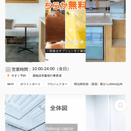
¥3795 〜 ¥12540
(0件)
/時間
明治神宮前〈原宿〉駅 徒歩4分
東京都渋谷区神宮前3-23-6
1〜30名
3時間〜
10:00-24:00（全日）
営業時間：
今すぐ予約
適格請求書発行事業者
Wi-Fi
ホワイトボード
プロジェクター
明治神宮前〈原宿〉駅から400m以内
渋谷・原宿からのアクセス良好！天井高でスチール、ム
ービー撮影可能なスタジオ！
STUDIO Z