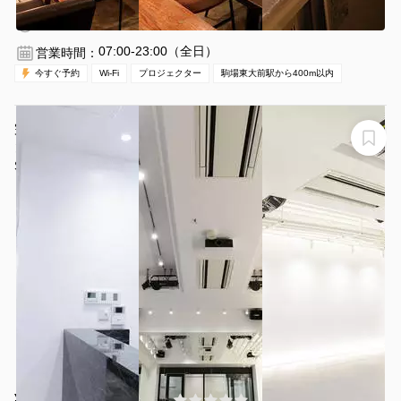
1時間〜
07:00-23:00（全日）
営業時間：
今すぐ予約
Wi-Fi
プロジェクター
駒場東大前駅から400m以内
完全防音！外苑前駅すぐのスタジオ 撮影,オーディショ
ン,クラス、ダンスレッスンに、受付＆更衣室まで一面貸
し！
SOUTH MINT STUDIO 南青山
¥7260 〜 ¥9680
(0件)
/時間