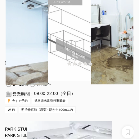
¥10780 〜 ¥16390
(0件)
/時間
明治神宮前〈原宿〉駅 徒歩4
東京都渋谷区神宮前６丁目２７
分
−８
1〜20名
4時間〜
09:00-22:00（全日）
営業時間：
今すぐ予約
適格請求書発行事業者
Wi-Fi
明治神宮前〈原宿〉駅から400m以内
PARK STUDIO_TOKYO
PARK STUDIO_TOKYO