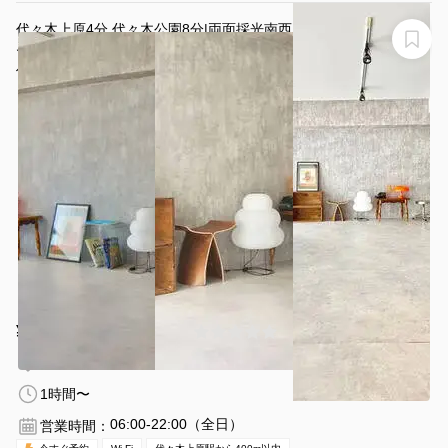
代々木上原4分 代々木公園8分|両面採光南西向き|ミッド
センチュリー×自然光 撮影スタジオ
代々木上原/studio VASO
¥3080 〜 ¥4950
(0件)
/時間
代々木公園駅 徒歩8分
東京都渋谷区上原1-18-7
1〜10名
1時間〜
06:00-22:00（全日）
営業時間：