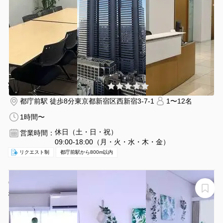
¥17270 〜 ¥17270
(0件)
/時間
都庁前駅 徒歩8分
東京都新宿区西新宿3-7-1
1〜12名
1時間〜
休日（土・日・祝）
営業時間：
09:00-18:00（月・火・水・木・金）
リクエスト制
都庁前駅から800m以内
✨NEWOPEN✨表参道徒歩8分 | 骨董通り沿いのおしゃれ
なナチュラル空間🌿高速Wifi🛜/備品All無料🆓ビズガーデ
ン南青山
ビズガーデン南青山