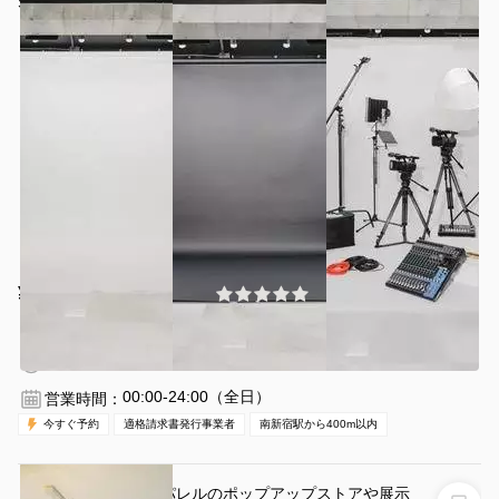
夜・土日祝日も動画写真も同一料金です！
Studio DOWHA
¥4510 〜 ¥4510
(0件)
/時間
南新宿駅 徒歩3分
東京都渋谷区代々木3−53−1
1〜10名
1時間〜
00:00-24:00（全日）
営業時間：
今すぐ予約
適格請求書発行事業者
南新宿駅から400m以内
【北参道駅10分】アパレルのポップアップストアや展示