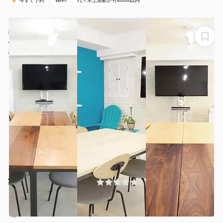
今すぐ予約
Wi-Fi
代々木上原駅から400m以内
表参道A5出口より徒歩3分！会議・パーティー・控室・
ヘアメイク・撮影・収録・キッチンなど多目的なオシャ
レ空間。
表参道キッチンアンドカルチャースタジオ
¥5500 〜 ¥5500
(0件)
/時間
表参道駅 徒歩4分
東京都港区南青山5-5-10
1〜20名
2時間〜