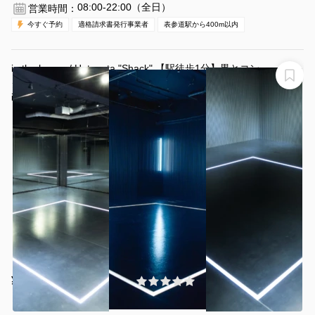
08:00-22:00（全日）
営業時間：
今すぐ予約
適格請求書発行事業者
表参道駅から400m以内
in the house / Hatagata "Shack" 【駅徒歩1分】黒とコン
クリートのインダストリアルなスタジオ！ダンス/ヨ
ガ/Youtuber
in thehouse / Hatagata "Shack"
¥6050 〜 ¥7040
(0件)
/時間
幡ヶ谷駅 徒歩2分
東京都渋谷区幡ヶ谷2-8-15
1〜25名