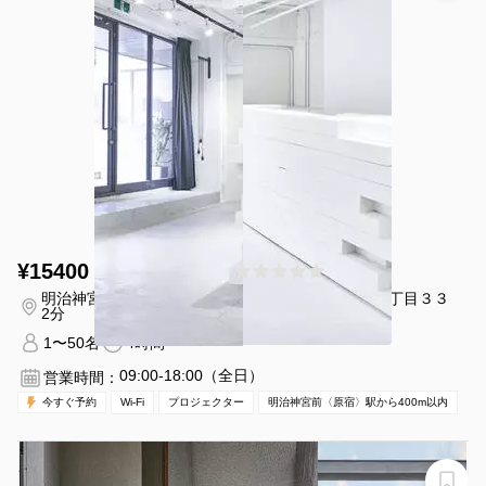
¥15400 〜 ¥17600
(0件)
/時間
明治神宮前〈原宿〉駅 徒歩
東京都渋谷区神宮前６丁目３３
2分
−１４
1〜50名
4時間〜
09:00-18:00（全日）
営業時間：
今すぐ予約
Wi-Fi
プロジェクター
明治神宮前〈原宿〉駅から400m以内
イベントでも使える会議室！10GbWi-fi＆85インチ液晶モ