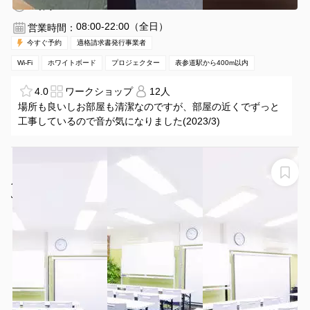
3時間〜
08:00-22:00（全日）
営業時間：
今すぐ予約
適格請求書発行事業者
Wi-Fi
ホワイトボード
プロジェクター
表参道駅から400m以内
4.0
ワークショップ
12人
場所も良いしお部屋も清潔なのですが、部屋の近くでずっと
工事しているので音が気になりました(2023/3)
【JR原宿駅 竹下口徒歩23秒！40名利用可！】竹下通り
入り口マクドナルド上！エレベーター有！プロジェクタ
―・WiFi無料！ふれあい貸し会議室 原宿No61
ふれあい貸し会議室 原宿No61