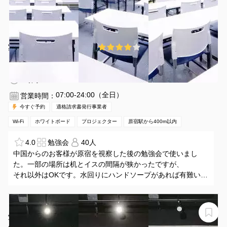
¥1359 〜 ¥7956
4.0
(8件)
/時間
原宿駅 徒歩2分
東京都渋谷区神宮前1-19-8
1〜40名
2時間〜
07:00-24:00（全日）
営業時間：
今すぐ予約
適格請求書発行事業者
Wi-Fi
ホワイトボード
プロジェクター
原宿駅から400m以内
4.0
勉強会
40人
中国からのお客様が原宿を視察した後の勉強会で使いまし
た。一部の場所は机とイスの間隔が狭かったですが、
それ以外はOKです。水回りにハンドソープがあれば有難いで
す。
【代々木駅より徒歩6分・機材無料・格安無人レンタル】
写真・動画撮影スタジオ。時間に縛られずお手軽に。深