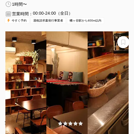
1時間〜
00:00-24:00（全日）
営業時間：
今すぐ予約
適格請求書発行事業者
幡ヶ谷駅から400m以内
【シェアキッチンL1P Cafe】定期飲食店営業。
シェアキッチンL1P Cafe
¥6050 〜 ¥8250
(0件)
/時間
代々木公園駅 徒歩20分
東京都目黒区駒場3-6-9
1〜20名