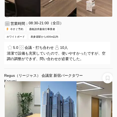
表参道駅 徒歩4分
東京都渋谷区神宮前4-11-6
1〜10名
30分〜
08:30-21:00（全日）
営業時間：
今すぐ予約
適格請求書発行事業者
ホワイトボード
表参道駅から400m以内
5.0
会議・打ち合わせ
10人
清潔で設備も充実していたので、使いやすかったですが、空
調の調整ができず、問い合わせが必要でした。
Regus（リージャス） 会議室 新宿パークタワー
Kasumi
Regus 会議室 新宿パークタワー