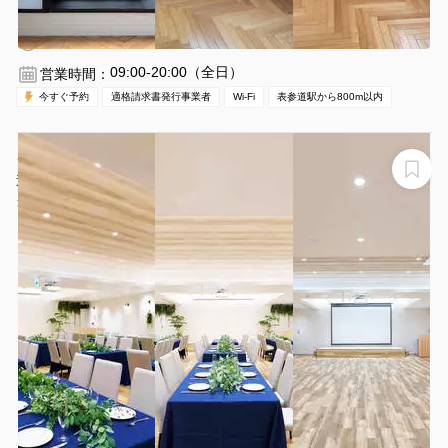
表参道駅 徒歩7分
東京都港区南青山5-16-1
1〜20名
3時間〜
09:00-20:00（全日）
営業時間：
今すぐ予約
適格請求書発行事業者
Wi-Fi
表参道駅から800m以内
グレイドパーク表参道（旧：Glade Park 表参道）【表参
道駅 2分】パーティ イベント 撮影 OK♥控室(有料) あり！
飲食 OK♦ 無料WiFi ★
グレイドパーク表参道（旧：Glade Park 表参道）