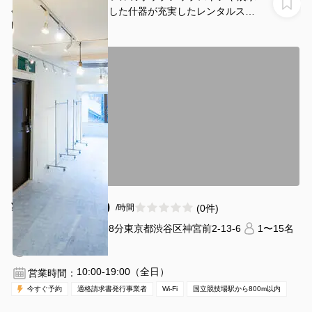
会に最適な白を基調とした什器が充実したレンタルスペ
ース
DSP Showroom
¥3630 〜 ¥4840
(0件)
/時間
国立競技場駅 徒歩8分
東京都渋谷区神宮前2-13-6
1〜15名
1時間〜
10:00-19:00（全日）
営業時間：
今すぐ予約
適格請求書発行事業者
Wi-Fi
国立競技場駅から800m以内