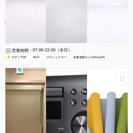
¥70400 〜 ¥88000
(0件)
/時間
表参道駅 徒歩5分
東京都港区南青山5-4-44
1〜40名
1時間〜
07:00-22:00（全日）
営業時間：
今すぐ予約
Wi-Fi
プロジェクター
表参道駅から400m以内
【2020年3月リニューアルOPEN】原宿 ダンススタジオ
SHIN RENTAL STUDIO
SHIN RENTAL STUDIO