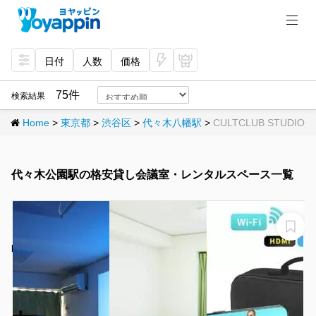
日付
人数
価格
今
プ
すぐ
レミ
75件
検索結果
予約
アム
Home
>
東京都
>
渋谷区
>
代々木八幡駅
>
CULTCLUB STUDIO
代々木公園駅の格安貸し会議室・レンタルスペース一覧
【biz西新宿】西新宿の綺麗な会議室✨wifi・ホワイトボー
ド・プロジェクター完備 会議/打ち合わせ/面談/配信/イ
ベント/テレワーク
biz西新宿