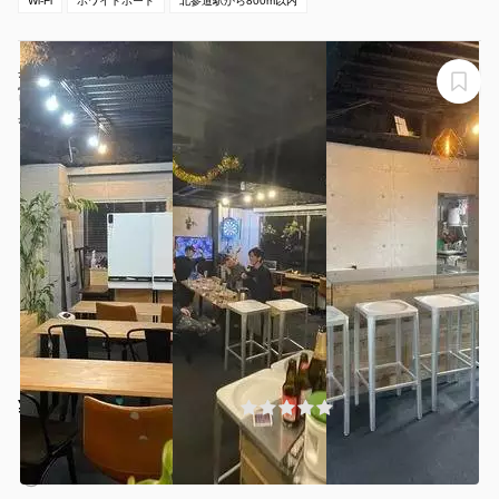
Wi-Fi
ホワイトボード
北参道駅から800m以内
奥渋駅近で簡単な食事付き会議にピッタリなスペース。
富ヶ谷の撮影時早朝の支度場所にも！企業様のポーカー
やボードゲームイベントも！！
奥渋駅近で簡単な食事付き会議にピッタリなスペース
¥22000 〜 ¥22000
(0件)
/時間
代々木公園駅 徒歩3分
東京都渋谷区富ヶ谷1-37-1
1〜15名
4時間〜