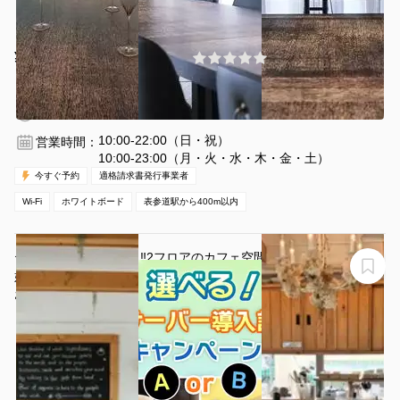
¥10000 〜 ¥12000
(0件)
/時間
表参道駅 徒歩5分
東京都渋谷区神宮前5-48-5
1〜12名
2時間〜
10:00-22:00（日・祝）
営業時間：
10:00-23:00（月・火・水・木・金・土）
今すぐ予約
適格請求書発行事業者
Wi-Fi
ホワイトボード
表参道駅から400m以内
テラスBBQがオススメ‼︎2フロアのカフェ空間♡原宿の超
好立地【生ビール5ℓ樽かレモンサワープレゼント中‼︎】
おにぎりカフェRe:Nature