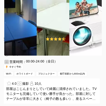
¥1000 〜 ¥1600
4.3
(3件)
/時間
都庁前駅 徒歩6分
東京都新宿区西新宿3-6-5
1〜10名
1時間〜
00:00-24:00（全日）
営業時間：
今すぐ予約
Wi-Fi
ホワイトボード
プロジェクター
都庁前駅から800m以内
4.0
撮影
10人
部屋はこじんまりとしていて綺麗に清掃されていました。TV
モニターも完備していて使い勝手が良かった。部屋に対して
テーブルが非常に大きく（椅子の数も多い）、座るスペース
が窮屈に感じられるのは、ちょっと残念な点。もう少し照明