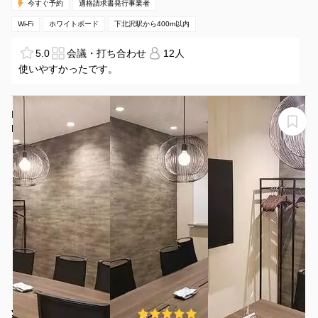
今すぐ予約
適格請求書発行事業者
Wi-Fi
ホワイトボード
下北沢駅から400m以内
5.0
会議・打ち合わせ
12人
使いやすかったです。
H1T表参道 会議室 01(10名)
H1T表参道 会議室 01
¥6340 〜 ¥6679
5.0
(1件)
/時間