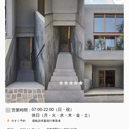
ニター完備！
b1
¥6000 〜 ¥20000
(0件)
/時間
北参道駅 徒歩10分
東京都渋谷区神宮前2-19-3-B1
1〜28名
3時間〜
07:00-22:00（日・祝）
営業時間：
休日（月・火・水・木・金・土）
今すぐ予約
適格請求書発行事業者