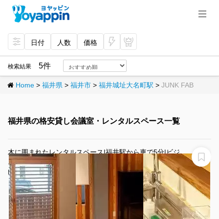
日付
人数
価格
今
プ
すぐ
レミ
5件
検索結果
予約
アム
Home
>
福井県
>
福井市
>
福井城址大名町駅
>
JUNK FAB
福井県の格安貸し会議室・レンタルスペース一覧
木に囲まれたレンタルスペース|福井駅から車で5分|ビジ
ネスからプライベート利用まで対応
KIT