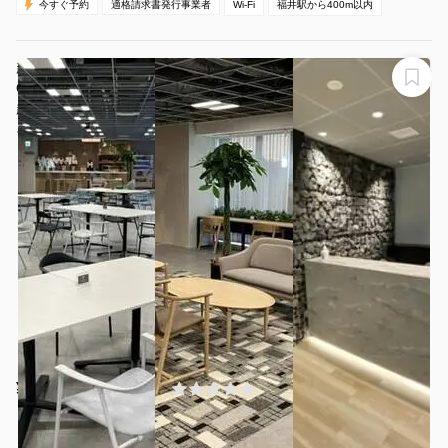
今すぐ予約
適格請求書発行事業者
Wi-Fi
福井駅から400m以内
越乃バレーbyBBR (フリー席)⭐FUKUMACHI BLOCK
OFFICEのコワーキングスペース
越乃バレー（コワーキング/会議室/イベント/シェアオフィ
ス）
¥880 〜 ¥880
(0件)
/時間
福井駅駅 徒歩2分
福井県福井市中央1丁目3番5号
1〜60名