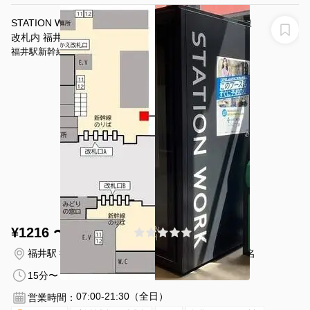
倍になるので10人以上でも十分に広く使えそうです
STATION WORK（ステーションワーク） 福井駅新幹線
改札内 福井 BOOTH1
福井駅新幹線改札内
¥1216 〜 ¥1216
(0件)
/時間
福井駅 徒歩1分
福井県福井市中央１丁目１-１
1名
15分〜
07:00-21:30（全日）
営業時間：