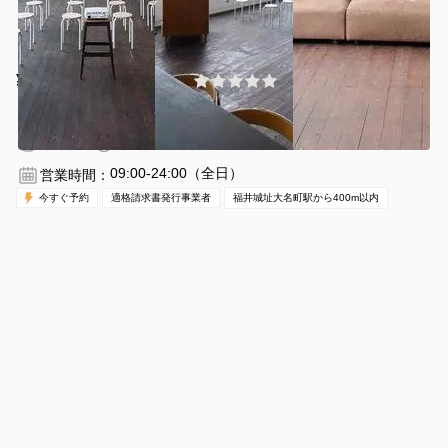
¥3740 〜 ¥3960
(0件)
/時間
福井城址大名町駅 徒歩3分
福井県福井市順化1丁目15-29
1〜60名
1時間〜
09:00-24:00（全日）
営業時間：
今すぐ予約
適格請求書発行事業者
福井城址大名町駅から400m以内