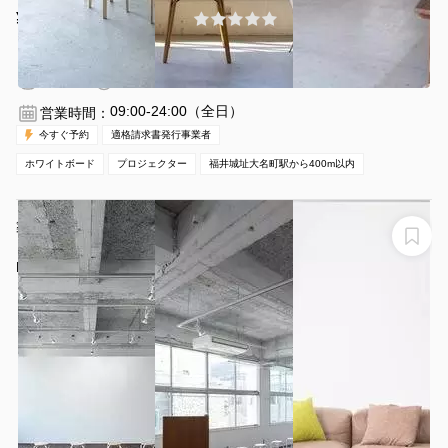
¥2750 〜 ¥3080
(0件)
/時間
福井城址大名町駅 徒歩5分
福井県福井市中央3丁目5-12
1〜30名
1時間〜
09:00-24:00（全日）
営業時間：
今すぐ予約
適格請求書発行事業者
ホワイトボード
プロジェクター
福井城址大名町駅から400m以内
築55年のレトロなスタジオスペース〔自然光,透明感を感
じる白い壁面,レトロなフローリング,天井高〕
Luff Fukui Work&Studio