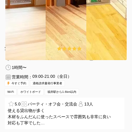
¥1500 〜 ¥2300
5.0
(1件)
/時間
福井駅 徒歩25分
福井県福井市西方2-11-8
1〜20名
1時間〜
09:00-21:00（全日）
営業時間：
今すぐ予約
適格請求書発行事業者
Wi-Fi
ホワイトボード
福井駅から1.6km以内
5.0
パーティ・オフ会・交流会
13人
使える貸出物が多く
木材をふんだんに使ったスペースで雰囲気も非常に良い
対応も丁寧でした
今回５人で使いましたが、土日であれば使えるスペースが２