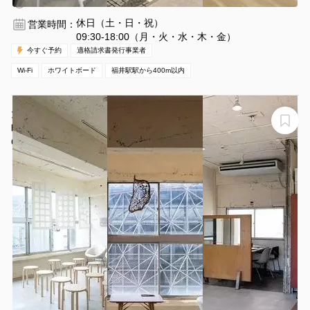
30分〜
休日（土・日・祝）
営業時間：
09:30-18:00（月・火・水・木・金）
今すぐ予約
適格請求書発行事業者
Wi-Fi
ホワイトボード
福井駅駅から400m以内
大きな窓から自然光が入る白を基調としたスタジオ/夜24
時まで利用可能。撮影・撮影会・セミナー・イベントに
お勧めです！
CRAFT BRIDGE