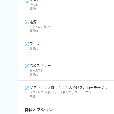
(無線LAN)
数量:
1
電源
電源・コンセント
数量:
3
テーブル
数量:
1
除菌スプレー
除菌スプレー
数量:
1
ソファ※２人掛け１、１人掛け２、ローテーブル
ソファ※２人掛け１、１人掛け２、ローテーブル
数量:
1
有料オプション