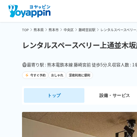
TOP
熊本県
熊本市
中央区
藤崎宮前駅
レンタルスペースベリー
レンタルスペースベリー上通並木坂
最寄り駅 : 熊本電鉄本線 藤崎宮前 徒歩5分
収容人数 : 
今すぐ予約
おしゃれ
深夜利用に便利
トップ
設備・サービス