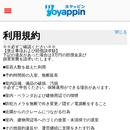
閉じる
利用規約
※※必ずご確認ください※※
【禁止事項および賠償請求額】
下記の違反があった場合は3万円の賠償金及び
損害実費を請求いたします。
■収容人数を超えた利用
■予約時間前の入室、無断延長
■室内設備、備品の破損、汚損
※必ずご申告ください。保険適用ができる場合があります。
■室内・ベランダおよび建物周辺での喫煙
■防犯カメラを無断で向き変更／隠す／電源断をすること
■近隣からのクレームにつながる行為
■室内、建物周辺等へのゴミの放置・未清掃での退室
■その他規約違反や、運営継続に支障をきたす行為