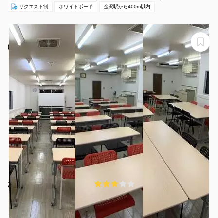
リクエスト制
ホワイトボード
金沢駅から400m以内
【お気軽会議室金沢安江町103号室】金沢駅徒歩8分、24
時間・35名、WiFi、プロジェクター＆100インチスクリ
ーン、貸会議室、テレワーク、セミナー、勉強会に
【お気軽会議室金沢安江町103号室】
¥1650 〜 ¥1650
3.0
(3件)
/時間
北鉄金沢駅 徒歩9分
石川県金沢市安江町11-13
1〜35名
2時間〜