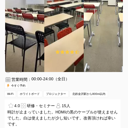
¥1760 〜 ¥1760
4.7
(3件)
/時間
北鉄金沢駅 徒歩9分
石川県金沢市安江町11-13
1〜24名
2時間〜
00:00-24:00（全日）
営業時間：
今すぐ予約
Wi-Fi
ホワイトボード
プロジェクター
北鉄金沢駅から800m以内
4.0
研修・セミナー
15人
時計が止まっていました。HDMIの黒のケーブルが使えません
でした。白は使えましたが少し短いです。改善頂ければ幸い
です。