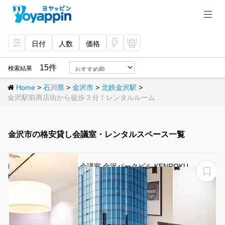
日付
人数
価格
今
プ
すぐ
レミ
15件
検索結果
予約
アム
Home
>
石川県
>
金沢市
>
北鉄金沢駅
>
金沢駅前商店街から徒歩３分！レンタルルーム
金沢市の格安貸し会議室・レンタルスペース一覧
Regus （リージャス）会議室 金沢パークビル KENROKU
Regus 会議室 金沢パークビル