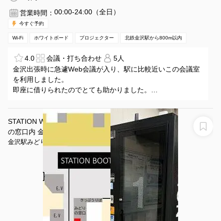
00:00-24:00（全日）
営業時間：
今すぐ予約
Wi-Fi
ホワイトボード
プロジェクター
北鉄金沢駅から800m以内
4.0
会議・打ち合わせ
5人
金沢出張時に急遽Web会議が入り、駅に比較近いこの会議室
を利用しました。
即座に借りられたのでとても助かりました。
金沢駅と近江町市場との中間くらいのところにあるので、駅
からアクセスするにもさほど遠くありませんでした（徒歩10
分弱）。
STATION WORK（ステーションワーク） 金沢駅みどり
建物はかなり古く、それなりの香りもしましたが、強力な換
の窓口内 金沢 BOOTH1
気扇のおかげでそれほど気になりませんでした。
金沢駅みどりの窓口内
Wifiはとても早かったです。