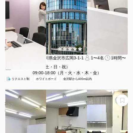
¥3850 〜 ¥3850
(0件)
/時間
金沢駅 徒歩5分
石川県金沢市広岡3-1-1
1〜4名
1時間〜
休日（土・日・祝）
営業時間：
09:00-18:00（月・火・水・木・金）
リクエスト制
ホワイトボード
金沢駅から400m以内
【お気軽会議室金沢安江町101】金沢駅東口徒歩８分、
24名着席可、プロジェクター、ホワイトボード、演台、
Wi-Fi無料。近隣コインパーキング多数（ロイヤル）
お気軽会議室 金沢安江町101