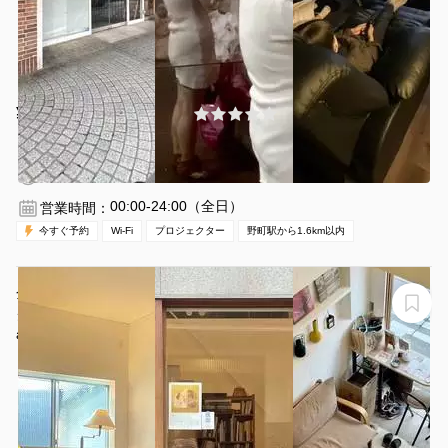
¥1800 〜 ¥2700
(0件)
/時間
野町駅 徒歩15分
石川県金沢市片町２丁目１−３
1〜20名
2時間〜
00:00-24:00（全日）
営業時間：
今すぐ予約
Wi-Fi
プロジェクター
野町駅から1.6km以内
金沢市東山【スペースB】カーペットフロアでミーティン
グやワークショップなどに！（～7名）
amu スペースB