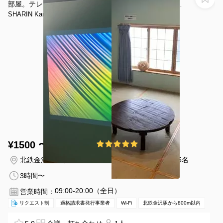
部屋。テレワーク・テレビ会議・コワーキング・プライ
ベート・ビジネス利用に
SHARIN Kanazawa Traveler's Inn
¥1500 〜 ¥2000
5.0
(1件)
/時間
北鉄金沢駅 徒歩7分
石川県金沢市笠市町5-6
1〜5名
3時間〜
09:00-20:00（全日）
営業時間：
リクエスト制
適格請求書発行事業者
Wi-Fi
北鉄金沢駅から800m以内