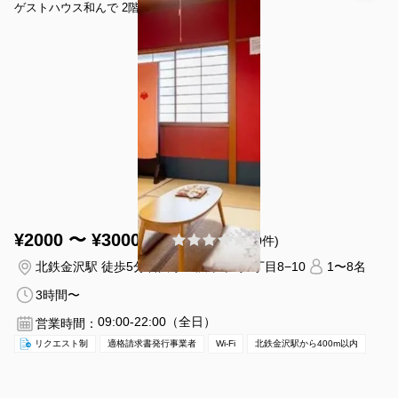
キング
ゲストハウス和んで 2階
¥2000 〜 ¥3000
(0件)
/時間
北鉄金沢駅 徒歩5分
石川県金沢市本町1丁目8−10
1〜8名
3時間〜
09:00-22:00（全日）
営業時間：
リクエスト制
適格請求書発行事業者
Wi-Fi
北鉄金沢駅から400m以内