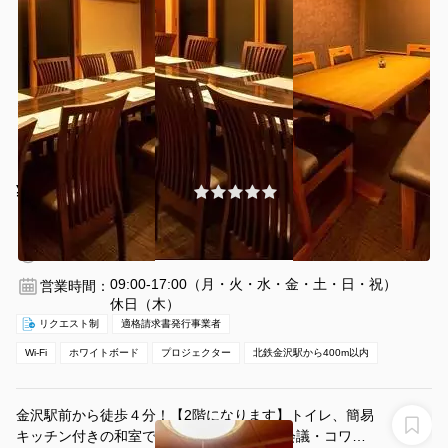
¥1870 〜 ¥2200
(0件)
/時間
北鉄金沢駅 徒歩5分
石川県金沢市本町1-9-15
1〜20名
3時間〜
09:00-17:00（月・火・水・金・土・日・祝）
営業時間：
休日（木）
リクエスト制
適格請求書発行事業者
Wi-Fi
ホワイトボード
プロジェクター
北鉄金沢駅から400m以内
金沢駅前から徒歩４分！【2階になります】トイレ、簡易
キッチン付きの和室でテレワーク・テレビ会議・コワー