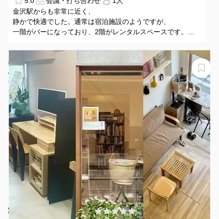
5.0
会議・打ち合わせ
1人
金沢駅からも非常に近く、
静かで快適でした。通常は宿泊施設のようですが、
一階がバーになっており、2階がレンタルスペースです。
また利用したいです。
金沢市東山【コワーキングスペースA】貸し切りで仕事や
作業、ワークショップなどに！
アム コワーキングスペースA
¥1155 〜 ¥1155
(0件)
/時間