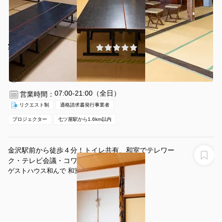
¥1980 〜 ¥1980
(0件)
/時間
七ツ屋駅 徒歩25分
石川県金沢市東山２−１４−５９
1〜60名
1時間〜
07:00-21:00（全日）
営業時間：
リクエスト制
適格請求書発行事業者
プロジェクター
七ツ屋駅から1.6km以内
金沢駅前から徒歩４分！トイレ共有、和室でテレワー
ク・テレビ会議・コワーキング
ゲストハウス和んで 和室