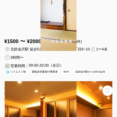
¥1500 〜 ¥2000
(0件)
/時間
北鉄金沢駅 徒歩5分
石川県金沢市本町1丁目8−10
1〜4名
3時間〜
09:00-20:00（全日）
営業時間：
リクエスト制
適格請求書発行事業者
Wi-Fi
北鉄金沢駅から400m以内
金沢駅より徒歩5分、近隣にコイン🅿️有りで好アクセス。
会場は新しくて広々とした空間。ビジネスからプライベ
ートでのご利用可能です
あかめ寿し ビジネス利用