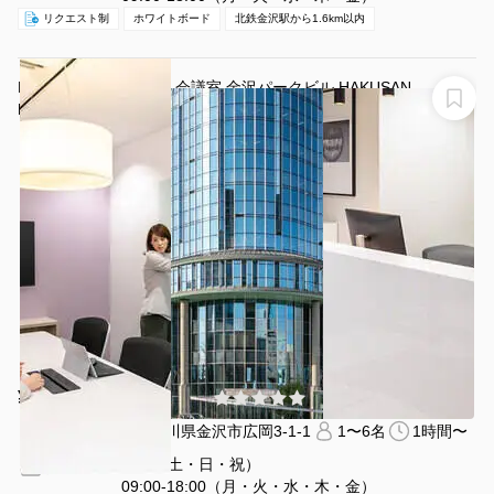
リクエスト制
ホワイトボード
北鉄金沢駅から1.6km以内
Regus （リージャス）会議室 金沢パークビル HAKUSAN
Regus 会議室 金沢パークビル
¥4400 〜 ¥4400
(0件)
/時間
金沢駅 徒歩5分
石川県金沢市広岡3-1-1
1〜6名
1時間〜
休日（土・日・祝）
営業時間：
09:00-18:00（月・火・水・木・金）