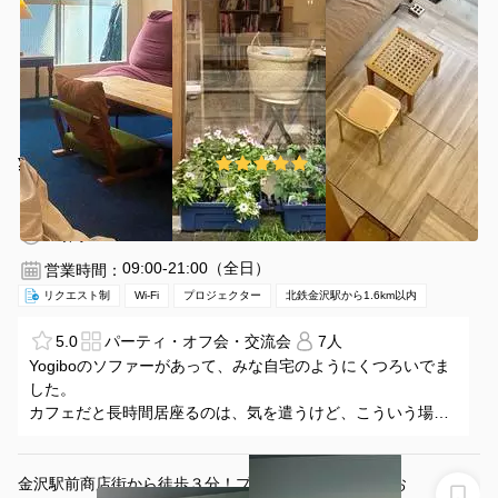
¥1155 〜 ¥1155
5.0
(1件)
/時間
北鉄金沢駅 徒歩20分
石川県金沢市東山3-11-10
1〜7名
1時間〜
09:00-21:00（全日）
営業時間：
リクエスト制
Wi-Fi
プロジェクター
北鉄金沢駅から1.6km以内
5.0
パーティ・オフ会・交流会
7人
Yogiboのソファーがあって、みな自宅のようにくつろいでま
した。
カフェだと長時間居座るのは、気を遣うけど、こういう場所
だと気兼ねなく長時間世間話できていいと思いました。
2階に上がる階段がちょっと危ないので、小さなお子さん連れ
には辛いと思いました。
金沢駅前商店街から徒歩３分！プロジェクターのあるお