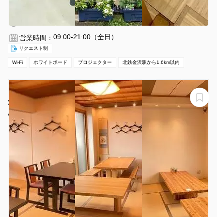
北鉄金沢駅 徒歩25分
石川県金沢市東山3-11-10
1〜5名
1時間〜
09:00-21:00（全日）
営業時間：
リクエスト制
Wi-Fi
ホワイトボード
プロジェクター
北鉄金沢駅から1.6km以内
［WIFI有］コロナ禍で制限の有る生活の中で、安心して
利用出来るスペース。当店のデリバリーを楽しむも良
し、会議、商談、接待にもオススメ❗️
あかめ寿し