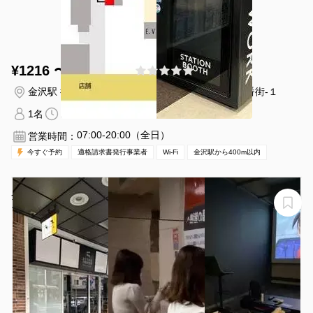
¥1216 〜 ¥1216
(0件)
/時間
金沢駅 徒歩1分
石川県金沢市木ノ新保町１-金沢百番街-１
1名
15分〜
07:00-20:00（全日）
営業時間：
今すぐ予約
適格請求書発行事業者
Wi-Fi
金沢駅から400m以内
金沢市片町のプライベートシアターです。
アクティブシアター