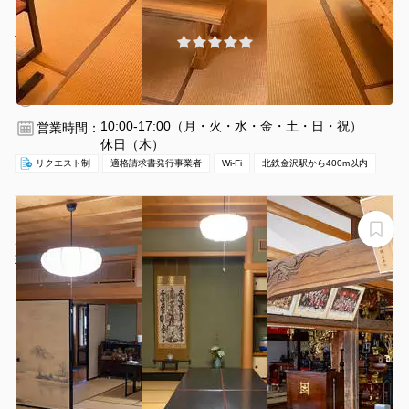
¥1650 〜 ¥1870
(0件)
/時間
北鉄金沢駅 徒歩5分
石川県金沢市本町1-9-15
1〜6名
2時間〜
10:00-17:00（月・火・水・金・土・日・祝）
営業時間：
休日（木）
リクエスト制
適格請求書発行事業者
Wi-Fi
北鉄金沢駅から400m以内
お寺の内陣・外陣・脇陣をレンタル！ 瞑想、マインドフ
ルネスから座談会、講和、演奏などにご利用ください
妙應寺