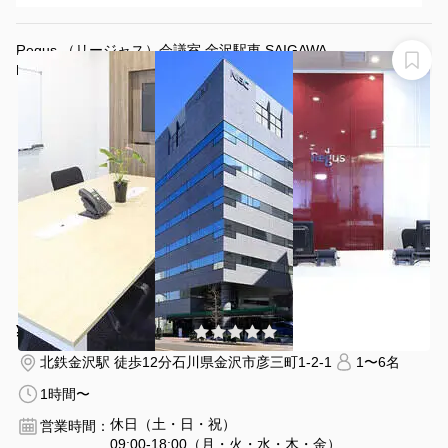
Regus （リージャス）会議室 金沢駅東 SAIGAWA
Regus 会議室 金沢駅東
¥2860 〜 ¥2860
(0件)
/時間
北鉄金沢駅 徒歩12分
石川県金沢市彦三町1-2-1
1〜6名
1時間〜
休日（土・日・祝）
営業時間：
09:00-18:00（月・火・水・木・金）