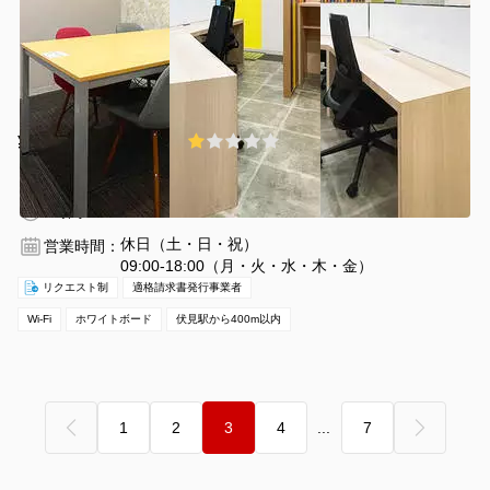
¥800 〜 ¥800
1.0
(2件)
/時間
伏見駅 徒歩3分
愛知県名古屋市中区栄2-2-1
1〜4名
1時間〜
休日（土・日・祝）
営業時間：
09:00-18:00（月・火・水・木・金）
リクエスト制
適格請求書発行事業者
Wi-Fi
ホワイトボード
伏見駅から400m以内
‹ 前へ
次へ ›
1
2
3
4
...
7