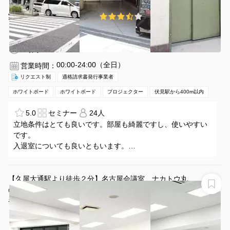
¥3080 〜 ¥3780
3.5
(2件)
/時間
伏見駅 徒歩2分
愛知県名古屋市中区栄1-5-8
1〜24名
3時間〜
00:00-24:00（全日）
営業時間：
リクエスト制
適格請求書発行事業者
ホワイトボード
ホワイトボード
プロジェクター
伏見駅から400m以内
5.0
セミナー
24人
立地条件はとても良いです。部屋も綺麗ですし、使いやすい
です。
入退室についても良いともいます。
プロジェクターなどは無料かもう少し安くなるといいと思い
ます。
全体的にはとてもいいのですが、一点だけ気になる点として
【久屋大通駅より徒歩２分】名古屋会議室 ナカトウ丸
は・・・
の内ビル店 第2会議室 （スクール36名・ロの字36名ま
部屋の臭いです。壁紙を貼ったときの臭いだと思いますが、
で）
名古屋会議室 ナカトウ丸の内ビル店 第2会議室 36名
長時間いるとしたら健康に害になるように思います。