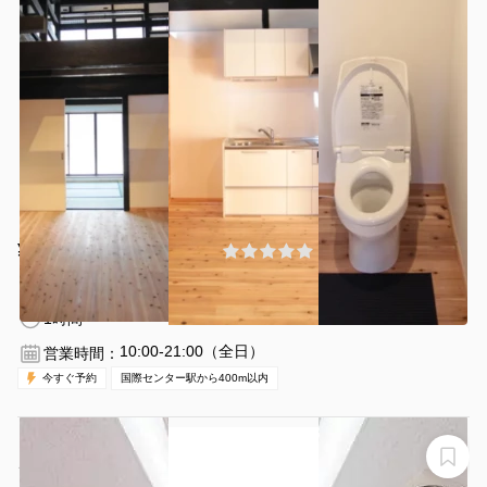
¥8085 〜 ¥10395
(0件)
/時間
伏見駅 徒歩10分
愛知県名古屋市西区那古野1-30-1
1〜10名
1時間〜
10:00-21:00（全日）
営業時間：
今すぐ予約
国際センター駅から400m以内
【名古屋の伏見駅徒歩1分】定員36名の705会議室はプロ
ジェクター含む備品・高速Wi-Fiが無料！