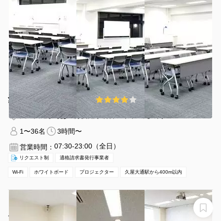
¥4125 〜 ¥4950
4.0
(1件)
/時間
久屋大通駅 徒歩4分
愛知県名古屋市中区丸の内3-17-6
1〜36名
3時間〜
07:30-23:00（全日）
営業時間：
リクエスト制
適格請求書発行事業者
Wi-Fi
ホワイトボード
プロジェクター
久屋大通駅から400m以内
【伏見エリア、日本銀行目の前！】名古屋会議室 錦
店 第4会議室（最大54名）【室料20%オフオフキャンペ