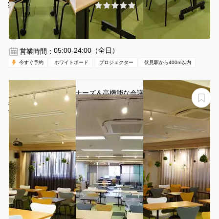
¥1650 〜 ¥5830
(0件)
/時間
伏見駅 徒歩3分
愛知県名古屋市中区栄２丁目２−１
1〜48名
2時間〜
05:00-24:00（全日）
営業時間：
今すぐ予約
ホワイトボード
プロジェクター
伏見駅から400m以内
【中区栄3丁目/デザイナーズ＆高機能な会議室】着席60
名まで可/各種セミナー・ビジネス会議の利用多数
TSUNAGARU SPACE