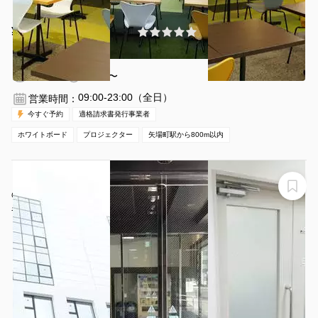
¥4620 〜 ¥5940
(0件)
/時間
伏見駅 徒歩10分
愛知県名古屋市中区栄3丁目19-19
1〜50名
2時間〜
09:00-23:00（全日）
営業時間：
今すぐ予約
適格請求書発行事業者
ホワイトボード
プロジェクター
矢場町駅から800m以内
【久屋大通駅より徒歩２分】名古屋会議室 ナカトウ丸
の内ビル店 第1会議室 （スクール30名・ロの字30名ま
で）
名古屋会議室 ナカトウ丸の内ビル店 第1会議室 30名