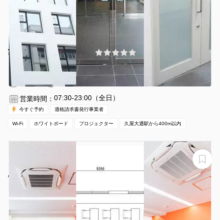
¥5225 〜 ¥6270
(0件)
/時間
久屋大通駅 徒歩4分
愛知県名古屋市中区丸の内3-17-6
1〜30名
3時間〜
07:30-23:00（全日）
営業時間：
今すぐ予約
適格請求書発行事業者
Wi-Fi
ホワイトボード
プロジェクター
久屋大通駅から400m以内
【名古屋の伏見駅徒歩1分】定員21名の703会議室はプロ
ジェクター含む備品・高速Wi-Fiが無料！
みんなの貸会議室 名古屋栄店