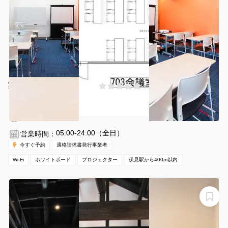
¥5500 〜 ¥6600
(0件)
/時間
伏見駅 徒歩3分
愛知県名古屋市中区栄2-2-1
1〜21名
1時間〜
05:00-24:00（全日）
営業時間：
今すぐ予約
適格請求書発行事業者
Wi-Fi
ホワイトボード
プロジェクター
伏見駅から400m以内
なごやど～尾張・四間道～ 四間道内にある築100年を超
える古民家
なごやど