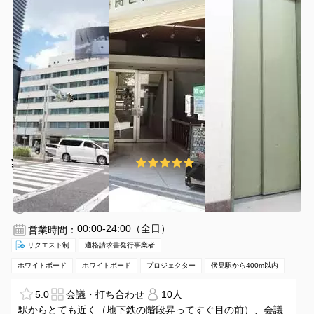
¥3780 〜 ¥4480
5.0
(1件)
/時間
伏見駅 徒歩2分
愛知県名古屋市中区栄1-5-8
1〜30名
3時間〜
00:00-24:00（全日）
営業時間：
リクエスト制
適格請求書発行事業者
ホワイトボード
ホワイトボード
プロジェクター
伏見駅から400m以内
5.0
会議・打ち合わせ
10人
駅からとても近く（地下鉄の階段昇ってすぐ目の前）、会議