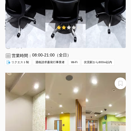
¥1089 〜 ¥1089
2.0
(1件)
/時間
伏見駅 徒歩7分
愛知県名古屋市中区栄3丁目1-1
1名
1時間〜
08:00-21:00（全日）
営業時間：
リクエスト制
適格請求書発行事業者
Wi-Fi
伏見駅から800m以内
【名古屋 伏見駅徒歩1分】WEB会議にも使える！駅チカ
シェアオフィスの4名用会議室 #Wi-Fi #フリードリンク #
ホワイトボード #電源＃テレワーク
ビズコンフォート名古屋伏見