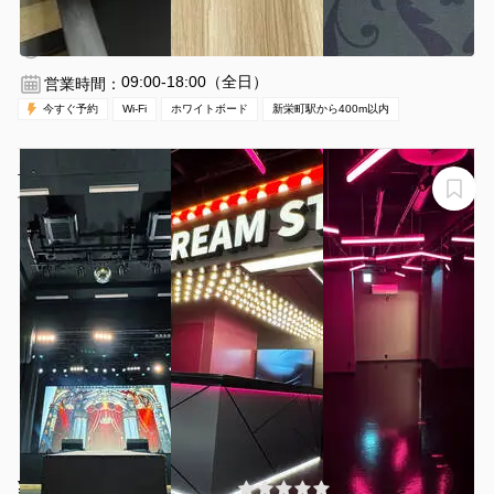
新栄町駅 徒歩2分
愛知県名古屋市中区新栄2-1-2
1〜9名
1時間〜
09:00-18:00（全日）
営業時間：
今すぐ予約
Wi-Fi
ホワイトボード
新栄町駅から400m以内
世界アイドル共和国 WORLD IDOL REPUBLIC
世界アイドル共和国 WORLD DREAM STAGE
¥33000 〜 ¥66000
(0件)
/時間