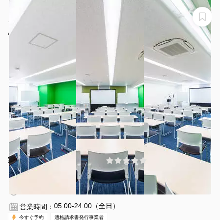
【名古屋の伏見駅徒歩1分】定員54名の706会議室はプロ
ジェクター含む備品・高速Wi-Fiが無料！
みんなの貸会議室 名古屋栄店
¥11000 〜 ¥13475
(0件)
/時間
伏見駅 徒歩3分
愛知県名古屋市中区栄2-2-1
1〜54名
1時間〜
05:00-24:00（全日）
営業時間：
今すぐ予約
適格請求書発行事業者