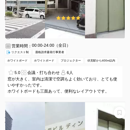
¥1680 〜 ¥2380
5.0
(1件)
/時間
伏見駅 徒歩2分
愛知県名古屋市中区栄1-5-8
1〜6名
3時間〜
00:00-24:00（全日）
営業時間：
リクエスト制
適格請求書発行事業者
ホワイトボード
ホワイトボード
プロジェクター
伏見駅から400m以内
5.0
会議・打ち合わせ
6人
窓が大きく、室内は清潔で空調もよく効いており、とても使
いやすかったです。
ホワイトボードも三面あって、便利なレイアウトです。
【伏見駅6番出口すぐ】名古屋会議室 名古屋伏見駅前
店 第6会議室【室料30%OFFキャンペーン実施中！】
名古屋会議室 名古屋伏見駅前店 第6会議室