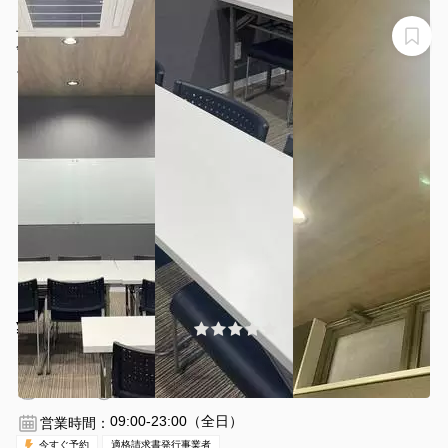
上前津駅徒歩１分の好立地！改装したばかりのキレイな
会議室です！
スタジオセレネ
¥3300 〜 ¥4400
(0件)
/時間
上前津駅 徒歩1分
愛知県名古屋市中区大須４丁目13-15 2F
1〜24名
2時間〜
09:00-23:00（全日）
営業時間：
今すぐ予約
適格請求書発行事業者