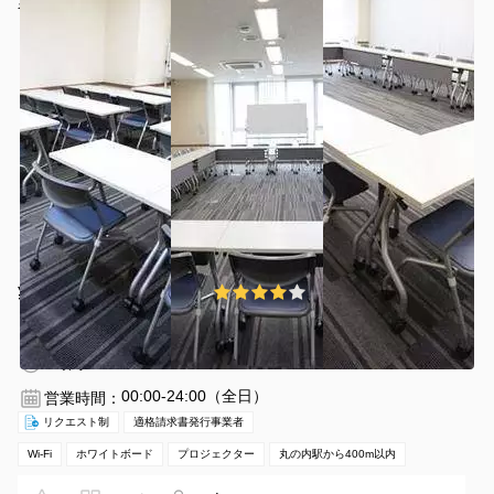
ーン実施中！】
名古屋会議室 錦店 第4会議室
¥6640 〜 ¥7920
4.0
(1件)
/時間
伏見駅 徒歩5分
愛知県名古屋市中区錦1-4-16
1〜54名
3時間〜
00:00-24:00（全日）
営業時間：
リクエスト制
適格請求書発行事業者
Wi-Fi
ホワイトボード
プロジェクター
丸の内駅から400m以内