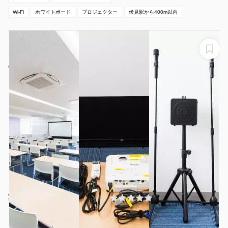
Wi-Fi
ホワイトボード
プロジェクター
伏見駅から400m以内
【名古屋の伏見駅徒歩1分】定員72名の707会議室はプロ
ジェクター含む備品・高速Wi-Fiが無料！
みんなの貸会議室 名古屋栄店
¥13200 〜 ¥16225
(0件)
/時間
伏見駅 徒歩3分
愛知県名古屋市中区栄2-2-1
1〜72名