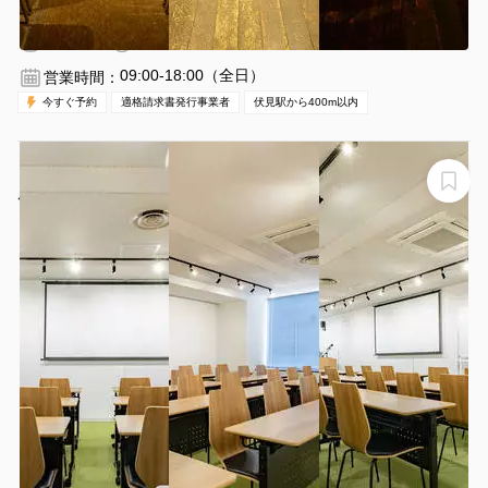
伏見駅 徒歩5分
愛知県名古屋市中区錦2丁目13-25-2F
1〜100名
1時間〜
09:00-18:00（全日）
営業時間：
今すぐ予約
適格請求書発行事業者
伏見駅から400m以内
【伏見駅1分】ワンランク上の会議室｜60㎡最大48名着
席可｜備品全て無料｜ﾌﾟﾛｼﾞｪｸﾀｰ、音響、司会台、マイク
【初めて利用する方限定】名古屋伏見貸し会議室Nuts