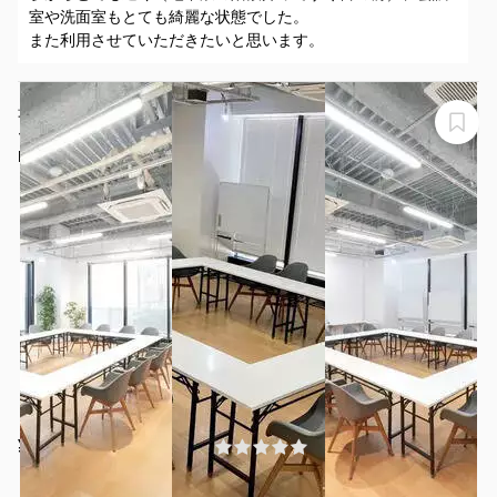
室や洗面室もとても綺麗な状態でした。
また利用させていただきたいと思います。
最大天井高3.5ｍの開放感のある空間！55インチモニタ
ー、プロジェクタ、Wi-fi完備
BAUM HAUS WORK【セミナールーム】
¥5500 〜 ¥5500
(0件)
/時間
伏見駅 徒歩12分
愛知県名古屋市中区栄3-17-25
1〜20名