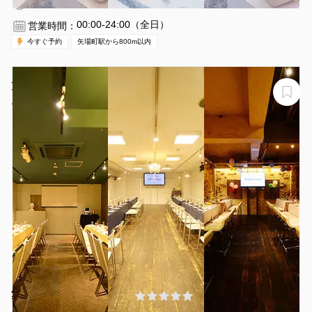
2時間〜
00:00-24:00（全日）
営業時間：
今すぐ予約
矢場町駅から800m以内
貸切ダイニング＆貸しスペース リリーバンケット 栄 伏
見店
リリーバンケット 栄 伏見店 貸切ダイニング＆貸しスペース
¥2500 〜 ¥5500
(0件)
/時間