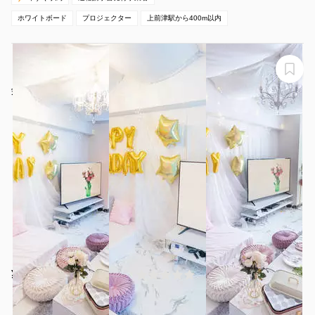
ホワイトボード
プロジェクター
上前津駅から400m以内
⚐ˊ˗ 《栄駅から徒歩8分🚶‍♀️⸝⸝⸝》 ホワイトベースのパーテ
ィスペース🪞🦢𓈒 𓂂𓏸
栄マンションN棟 1104号室
¥3300 〜 ¥4950
(0件)
/時間
伏見駅 徒歩8分
愛知県名古屋市中区栄3丁目11-5
1〜12名