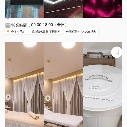
伏見駅 徒歩15分
愛知県名古屋市中区栄3-32-6
1〜500名
1時間〜
09:00-18:00（全日）
営業時間：
今すぐ予約
適格請求書発行事業者
矢場町駅から400m以内
伏見栄・伏見の真ん中✨アクセス良好✨完全個室のデザイ
ナーズルーム✨可燃ごみ捨て無料✨
FUN SPACE 伏見