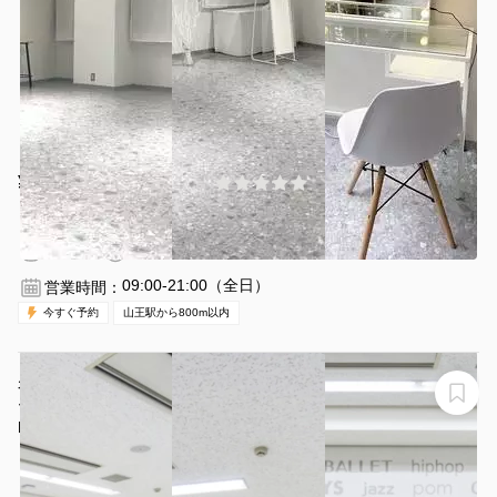
¥2200 〜 ¥4400
(0件)
/時間
伏見駅 徒歩20分
愛知県名古屋市中川区西日置1-1-3
1〜30名
30分〜
09:00-21:00（全日）
営業時間：
今すぐ予約
山王駅から800m以内
久屋大通駅徒歩1分！更衣室完備！プロダンサー、アスリ
ートも絶賛のモニター完備、白を基調とした清潔感あふ
れるLOICXダンススタジオ！Youtube撮影なども可
LOICXダンススタジオ