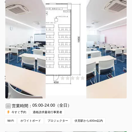
みんなの貸会議室 名古屋栄店
¥8800 〜 ¥10725
(0件)
/時間
伏見駅 徒歩3分
愛知県名古屋市中区栄2-2-1
1〜36名
1時間〜
05:00-24:00（全日）
営業時間：
今すぐ予約
適格請求書発行事業者
Wi-Fi
ホワイトボード
プロジェクター
伏見駅から400m以内