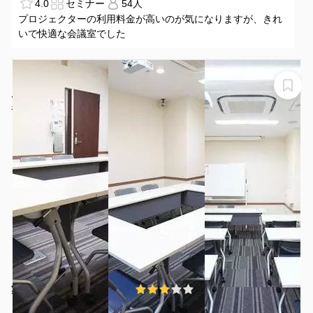
4.0
セミナー
54人
プロジェクターの利用料金が高いのが気になりますが、きれ
いで快適な会議室でした
【伏見エリア、日本銀行目の前！】名古屋会議室 錦
店 第2会議室（最大18名）【室料20%オフキャンペーン
実施中！】
名古屋会議室 錦店 第2会議室
¥2480 〜 ¥3680
3.0
(2件)
/時間
伏見駅 徒歩5分
愛知県名古屋市中区錦1-4-16
1〜18名