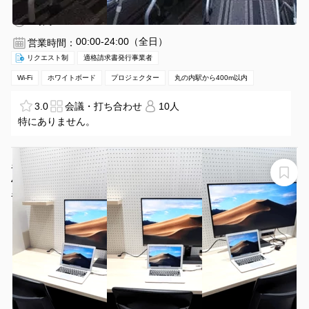
3時間〜
00:00-24:00（全日）
営業時間：
リクエスト制
適格請求書発行事業者
Wi-Fi
ホワイトボード
プロジェクター
丸の内駅から400m以内
3.0
会議・打ち合わせ
10人
特にありません。
名古屋会議室 広小路本町 BOOTH 3（B1階）【栄駅徒歩
4分！最大1名・広小路本町ビルディング ホール&カンフ
ァレンス】
名古屋会議室 広小路本町 BOOTH 3