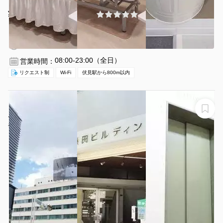
¥1298 〜 ¥1298
(0件)
/時間
伏見駅 徒歩6分
愛知県名古屋市中区栄2-4-11
1〜4名
1時間〜
08:00-23:00（全日）
営業時間：
リクエスト制
Wi-Fi
伏見駅から800m以内
【伏見駅6番出口すぐ】名古屋会議室 名古屋伏見駅前
店 第1会議室【室料30%OFFキャンペーン実施中！】
名古屋会議室 名古屋伏見駅前店 第1会議室