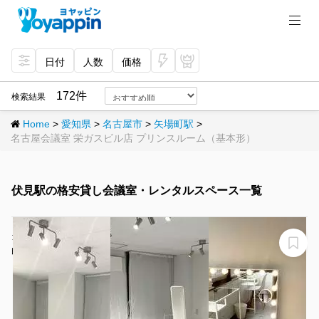
日付
人数
価格
今
プ
すぐ
レミ
172件
検索結果
予約
アム
Home
>
愛知県
>
名古屋市
>
矢場町駅
>
名古屋会議室 栄ガスビル店 プリンスルーム（基本形）
伏見駅の格安貸し会議室・レンタルスペース一覧
当日予約ok!!白を基調としたシンプルな撮影スタジオ!!
白を基調としたシンプルな撮影スタジオ