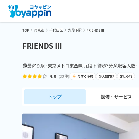
TOP
東京都
千代田区
九段下駅
FRIENDS III
FRIENDS III
最寄り駅 : 東京メトロ東西線 九段下 徒歩3分
収容人数 :
4.8
(
22
件)
今すぐ予約
少人数向け
おしゃれ
トップ
設備・サービス