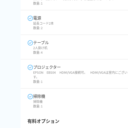
数量:
1
電源
延長コード2本
数量:
2
テーブル
2人掛け机
数量:
4
プロジェクター
EPSON EBS04 HDMI/VGA接続可。 HDMI/VGAは室内にござ
す。
数量:
1
掃除機
掃除機
数量:
1
有料オプション