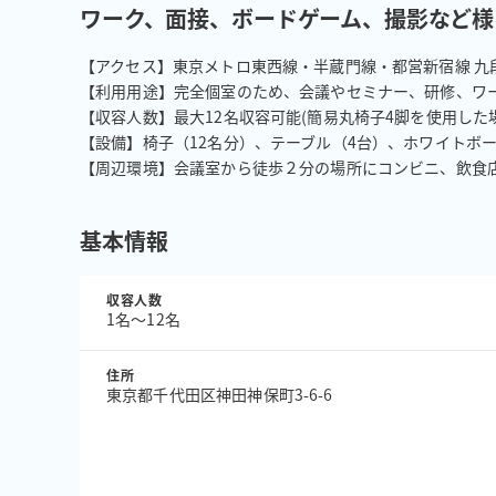
ワーク、面接、ボードゲーム、撮影など様
【アクセス】東京メトロ東西線・半蔵門線・都営新宿線 九
【利用用途】完全個室のため、会議やセミナー、研修、ワー
【収容人数】最大12名収容可能(簡易丸椅子4脚を使用した場
【設備】椅子（12名分）、テーブル（4台）、ホワイトボード
【周辺環境】会議室から徒歩２分の場所にコンビニ、飲食
基本情報
収容人数
1名〜12名
住所
東京都千代田区神田神保町3-6-6