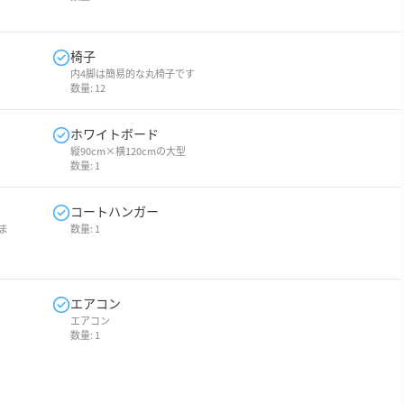
椅子
内4脚は簡易的な丸椅子です
数量:
12
ホワイトボード
縦90cm×横120cmの大型
数量:
1
コートハンガー
いま
数量:
1
エアコン
エアコン
数量:
1