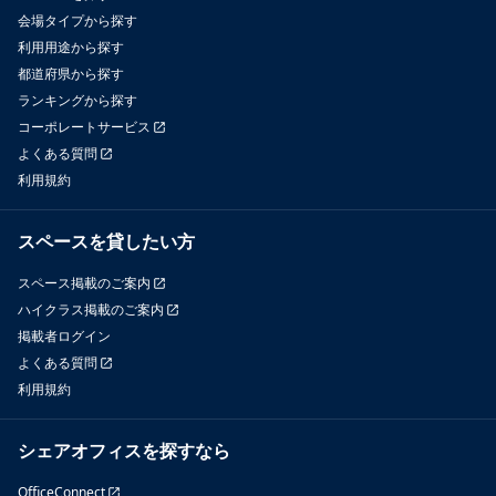
時のご予約の場合、9時55分の入室、15時5分の退出など、予約時
会場タイプから探す
間外の入退出は禁止します。無断利用が確認された場合、利用料
利用用途から探す
×３倍及び罰金を請求する場合があります。

都道府県から探す
ランキングから探す
防犯カメラの電源は抜かないでください。防犯カメラの映像は防
コーポレートサービス
犯及び入退室管理以外の目的では使用いたしません。許可無く抜
よくある質問
かれた場合は、復旧費用＋罰金を請求する場合があります。
利用規約
スペースを貸したい方
スペース掲載のご案内
ハイクラス掲載のご案内
掲載者ログイン
よくある質問
利用規約
シェアオフィスを探すなら
OfficeConnect