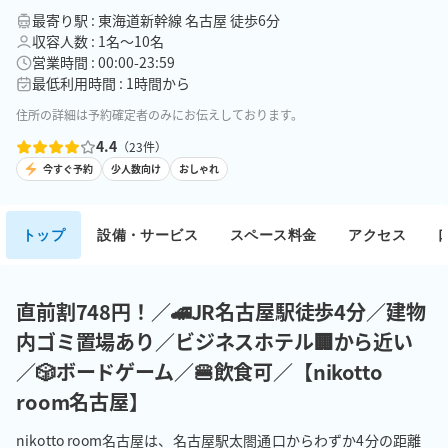
最寄り駅 : 東海道新幹線 名古屋 徒歩6分
収容人数 : 1名〜10名
営業時間 : 00:00-23:59
最低利用時間 : 1時間から
住所の詳細は予約確定者のみにお伝えしております。
4.4
（
23
件）
今すぐ予約
少人数向け
おしゃれ
トップ
設備・サービス
スペース料金
アクセス
直前割748円！／🚄JR名古屋駅徒歩4分／建物
内ゴミ置場あり／ビジネスホテル🏢から近い
／🎲ボードゲーム／🍔飲食可／【nikotto
room名古屋】
nikotto room名古屋は、名古屋駅太閤通口からわずか4分の距離