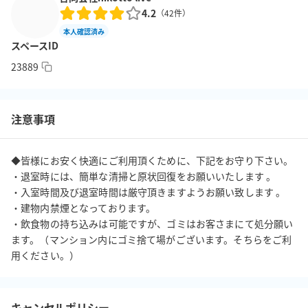
4.2
・充電ケーブル

（
42
件）
・USBスピーカーマイク　1台

本人確認済み
スペースID
・webカメラ　1個

・電子レンジ　１台

23889
・冷蔵庫　１台

・スリッパ　10足

・トイレ（室内）

注意事項
・ボードゲーム（２０種）

　ナンジャモンジャミドリ

◆皆様にお安く快適にご利用頂くために、下記をお守り下さい。

　ヘゲモニア戦記

・退室時には、簡単な清掃と原状回復をお願いいたします 。

　ラブレター

・入室時間及び退室時間は厳守頂きますようお願い致します 。

　バトルライン

・建物内禁煙となっております。 

　ウボンゴ 

・飲食物の持ち込みは可能ですが、ゴミはお客さまにて処分願い
　カタン 

ます。（マンション内にゴミ捨て場がございます。そちらをご利
　モダンアート 

用ください。）
　パンデミック 

　テラフォーミングマーズ 

　アグリコラ 

キャンセルポリシー