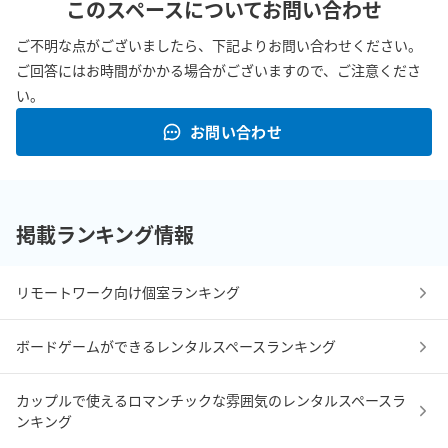
このスペースについてお問い合わせ
★当スペースは、無人運用、ご利用者様のセルフクリーニングに
ご不明な点がございましたら、下記よりお問い合わせください。
より低価格でのご提供をしております。

ご回答にはお時間がかかる場合がございますので、ご注意くださ
い。
【片付け・ゴミについて】

お問い合わせ
ゴミ箱はございません。ゴミは必ずお持ち帰りください。

ご利用者様にセルフクリーニングをお願いしております。

ご予約時間内に掃除機がけをし、設置物のレイアウトを元に戻し
てください。

掲載ランキング情報
ゴミを置いていった場合は清掃費及び罰金を請求いたします。

リモートワーク向け個室ランキング
◎おすすめ利用用途◎

会議/セミナー/交流会/勉強会/英会話教室/カウンセリング/インタ
ボードゲームができるレンタルスペースランキング
ビュー/撮影/テレワーク/コワーキング/作業場所/Web会議/オンラ
イン授業/ボードゲーム　等

カップルで使えるロマンチックな雰囲気のレンタルスペースラ
ンキング
【重要】必ずお読みください
