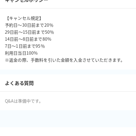
　ガイスター 

　カルカソンヌ２１ 

【キャンセル規定】

　タイムボム 

予約日〜30日前まで20％

　おばけキャッチ 

29日前〜15日前まで50％

　テレストレーション 

14日前〜8日前まで80%

　ディグジット 

7日〜1日前まで95％

　ドミニオン 

利用日当日100%

　犯人は踊る 

※返金の際、手数料を引いた金額を入金させていただきます。
　きょうあくなまもの 

　宝石の煌めき（拡張含む） 

よくある質問
【その他】

★当スペースは防犯及び入退室管理を目的として防犯カメラを設
Q&Aは準備中です。
置しております。予めご了承ください。

★室内、建物内すべて電子タバコを含め禁煙です。建物内に喫煙
所はございません。
