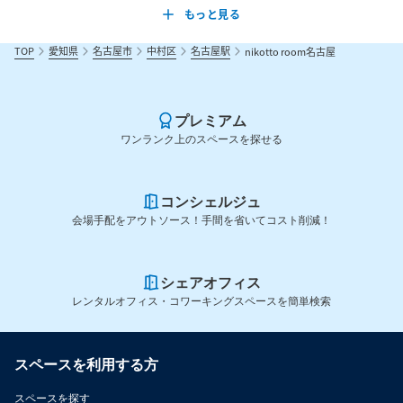
ご予約後に送られるメッセージに詳しい住所や入退室方法、注意
もっと見る
事項が記載されておりますので、必ずご確認ください。

TOP
愛知県
名古屋市
中村区
名古屋駅
nikotto room名古屋
備品等の故障、動作不良などによるスペースの利用に何らかの支
障をきたした場合の保証については最大でも直接かつ通常の損害
に限り、逸失利益、事業機会の喪失等の間接的な損害については
プレミアム
保証出来ません。

ワンランク上のスペースを探せる
Wi-Fiやその他無料設備は、無料でのご案内ですので故障や接続不
コンシェルジュ
良等による返金や保証は出来かねます。

会場手配をアウトソース！手間を省いてコスト削減！
故意・過失を問わず、お客様の責任によりスペース内の設備の汚
損・破損等が発生した場合、復旧費用及び罰金を請求する場合が
シェアオフィス
ございます。

レンタルオフィス・コワーキングスペースを簡単検索
他のお客様のご予約や清掃時間がございますので、入退室は時間
厳守でお願い致します。時間外にスペースをご利用された場合、
スペースを利用する方
不法侵入として罰金を請求する場合がございます。例）10時〜15
スペースを探す