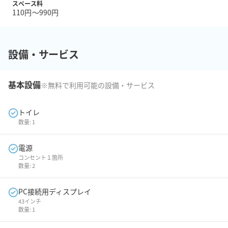
スペース料
110円〜990円
設備・サービス
基本設備
※無料で利用可能の設備・サービス
トイレ
数量:
1
電源
コンセント１箇所
数量:
2
PC接続用ディスプレイ
43インチ
数量:
1