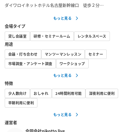
ダイワロイネットホテル名古屋新幹線口　徒歩２分

ホテルリブマックス名古屋新幹線口　徒歩２分

もっと見る
R＆Bホテル名古屋新幹線口　徒歩２分

会場タイプ
名鉄イン　徒歩2分

貸し会議室
研修・セミナールーム
レンタルスペース
【設備・備品】

用途
・softbank光  Wi-Fi

会議・打ち合わせ
マンツーマンレッスン
セミナー
・ホワイトボード（1200mm×900mm）

・テーブル　2台（120cm×45cm）

市場調査・アンケート調査
ワークショップ
・椅子　6脚

もっと見る
・予備椅子　４脚

特徴
・延長コード２m　３個

・電源タップ１.５m　１個

少人数向け
おしゃれ
24時間利用可能
深夜利用に便利
・撮影用LEDリングライト　１個

早朝利用に便利
・４３インチテレビモニター　１台

もっと見る
・D-sub１５ピンケーブル　１本

運営者
・USB-C/HDMI変換ケーブル　１個

・iPhone/HDMI変換ケーブル　１個

合同会社nikotto live