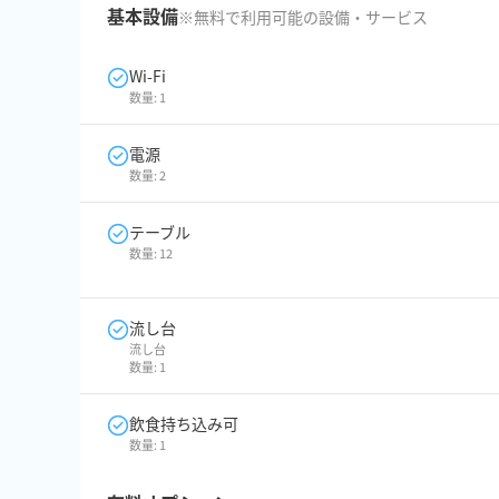
基本設備
※無料で利用可能の設備・サービス
Wi-Fi
数量:
1
電源
数量:
2
テーブル
数量:
12
流し台
流し台
数量:
1
飲食持ち込み可
数量:
1