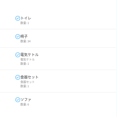
トイレ
数量:
1
椅子
数量:
34
電気ケトル
電気ケトル
数量:
1
食器セット
食器セット
数量:
1
ソファ
数量:
6