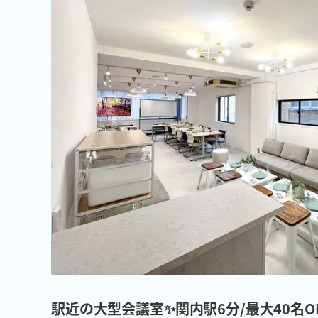
駅近の大型会議室✨関内駅6分/最大40名