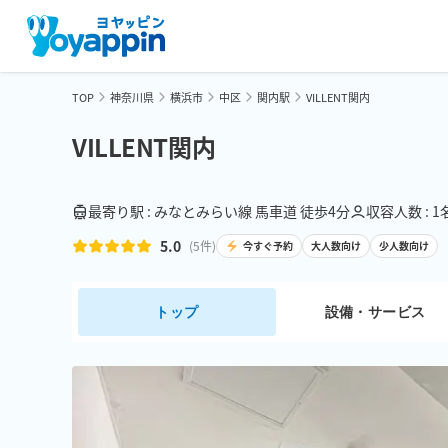
TOP
神奈川県
横浜市
中区
関内駅
VILLENT関内
VILLENT関内
最寄り駅 : みなとみらい線 馬車道 徒歩4分
収容人数 : 1
5.0
(
5
件)
今すぐ予約
大人数向け
少人数向け
トップ
設備・サービス