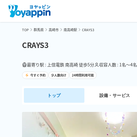
TOP
群馬県
高崎市
南高崎駅
CRAYS3
CRAYS3
最寄り駅 : 上信電鉄 南高崎 徒歩5分
収容人数 : 1名〜4名
今すぐ予約
少人数向け
24時間利用可能
トップ
設備・サービス