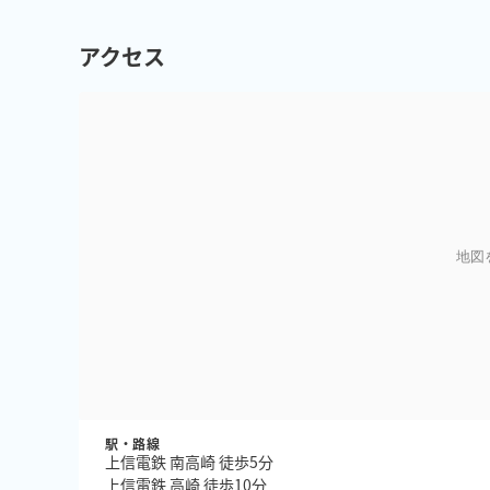
アクセス
地図
駅・路線
上信電鉄 南高崎 徒歩5分
上信電鉄 高崎 徒歩10分