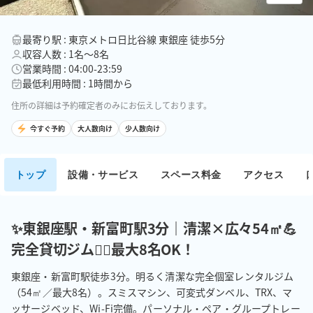
最寄り駅 : 東京メトロ日比谷線 東銀座 徒歩5分
収容人数 : 1名〜8名
営業時間 : 04:00-23:59
最低利用時間 : 1時間から
住所の詳細は予約確定者のみにお伝えしております。
今すぐ予約
大人数向け
少人数向け
トップ
設備・サービス
スペース料金
アクセス
✨東銀座駅・新富町駅3分｜清潔×広々54㎡💪
完全貸切ジム🏋️‍♀️最大8名OK！
東銀座・新富町駅徒歩3分。明るく清潔な完全個室レンタルジム
（54㎡／最大8名）。スミスマシン、可変式ダンベル、TRX、マ
ッサージベッド、Wi-Fi完備。パーソナル・ペア・グループトレー