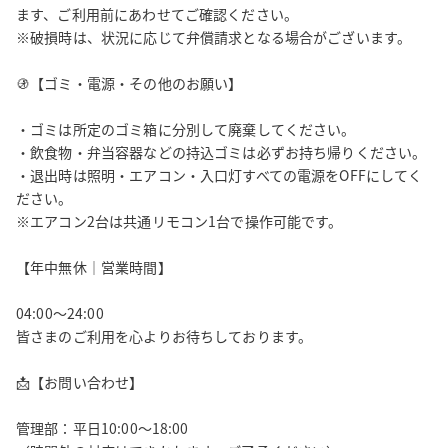
ます、ご利用前にあわせてご確認ください。

👤 運営よりメッセージ

※破損時は、状況に応じて弁償請求となる場合がございます。

当ジムは「快適・清潔・安全」を大切に、どなたでも安心してご
利用いただける環境を整えています。

🚯【ゴミ・電源・その他のお願い】

皆さまのマナー清掃や原状復帰へのご協力により、常に心地よい
・ゴミは所定のゴミ箱に分別して廃棄してください。

空間を維持しております。

・飲食物・弁当容器などの持込ゴミは必ずお持ち帰りください。

これからも「また利用したい」と感じていただけるジムであり続
・退出時は照明・エアコン・入口灯すべての電源をOFFにしてく
けられるよう、誠実に運営してまいります。

ださい。

※エアコン2台は共通リモコン1台で操作可能です。

GRIT GYM銀座店｜管理部（平日10:00〜18:00）
【年中無休｜営業時間】

04:00〜24:00

皆さまのご利用を心よりお待ちしております。

📩【お問い合わせ】

管理部：平日10:00〜18:00
