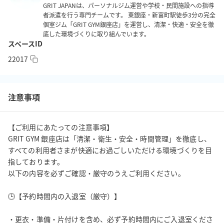
GRIT JAPANは、パーソナルジム運営や学校・民間施設への指導
者派遣を行う専門チームです。 東銀座・新富町駅徒歩3分の完全
★ 「ケトルベル 8kg（ネオプレン／フロスト加工）」 を新規設置
個室ジム「GRIT GYM銀座店」を運営し、清潔・快適・安全を徹
底した環境づくりに取り組んでいます。
しました。

スペースID
静音性が高く床にもやさしい仕様で、滑りにくく握りやすいグリ
22017
ップです。

高重量トレーニングからパーソナル指導まで、快適にご利用いた
注意事項
だけます。

✅ スペース概要

【ご利用にあたっての注意事項】

・完全個室（約54㎡）／最大8名

GRIT GYM 銀座店は「清潔・衛生・安全・時間管理」を徹底し、
・年中無休｜営業時間 4:00〜24:00

すべての利用者さまが快適にお過ごしいただける環境づくりを目
指しております。

以下の内容を必ずご確認・厳守のうえご利用ください。

🏋️ 主な設備・アメニティ

・スミスマシン＆パワーラック（マルチ可変）

🕒【予約時間内の入退室（厳守）】

・可変式ダンベル（FLEXBELL 〜32kg）／軽量ダンベル

・TRX・ウォーターバッグ・キック＆パンチミット

・更衣・準備・片付けを含め、必ず予約時間内にご入退室くださ