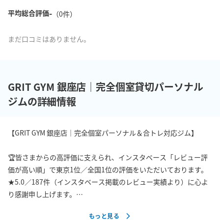
-
平均総合評価
（
0
件）
まだ口コミはありません。
GRIT GYM 銀座店｜完全個室貸切パーソナル
ジムの詳細情報
【GRIT GYM 銀座店｜完全個室パーソナル＆合トレ対応ジム】

🏆皆さまからの高評価に支えられ、インスタベース「レビュー評
価が高い順」で東京1位／全国1位の評価をいただいております。

★5.0／187件（インスタベース掲載のレビュー実績より）に心よ
り感謝申し上げます。

「清潔感」「広さ」「快適さ」で多くの方にご満足いただいてお
もっと見る
ります。
