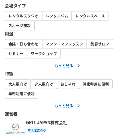
会場タイプ
🚉東銀座・新富町駅から徒歩3分。

レンタルスタジオ
レンタルジム
レンタルスペース
明るい2面採光と清潔感あふれる完全個室（約54㎡／最大8名）の
スポーツ施設
レンタルジムです。

用途
パーソナル・ペア・合トレ・撮影など多用途に対応し、

**【衛生管理 × 充実設備 × グループ利用対応】**で快適なトレ
会議・打ち合わせ
マンツーマンレッスン
美容サロン
ーニング空間をご提供します。

セミナー
ワークショップ
最大8名まで同時利用が可能なため、合トレやグループ利用、各種
もっと見る
ワークショップにもご活用いただけます。

特徴
👥会社仲間でのグループトレーニング・アフター合トレにも人気
です。

大人数向け
少人数向け
おしゃれ
深夜利用に便利
早朝利用に便利
✨【設備アップグレード／新規設置のお知らせ】✨

★ 可変式ダンベルを 「FLEXBELL（NÜO）可変式ダンベル32kgセ
もっと見る
ット（正規品）」最新モデル へ更新しました（2kg刻み／16段
運営者
階）。

GRIT JAPAN株式会社
重量変更がよりスムーズになり、安全性・操作性・メンテナンス
本人確認済み
性も向上しています。
