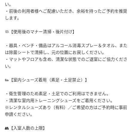
・ゴムバンド・STEP台・マルチグリップバー

い。

・マット・バランスボール・加湿器・体重計

・前後の利用者様へご配慮いただき、余裕を持ったご予約を推奨
・Bluetoothスピーカー・サーキュレーター

します。

・バス＆シャワールーム（パウダールーム付）

・マッサージベッド・フィッティングルーム

🧼【使用後のマナー清掃・後片付け】

💰 【料金（税込）】

・器具・ベンチ・備品はアルコール消毒スプレー＆タオル、また
は除菌シートで清掃し、元の位置にお戻しください。

■ 📅 平日スマートプラン（お得にトレーニング）

・マットやフロアも含め、清潔な状態でのご退室にご協力くださ
全時間帯 −200円のスマート価格

い。

4:00–8:00　¥2,400

8:00–10:00　¥2,600

👟【室内シューズ着用（素足・土足禁止）】

10:00–18:00　¥2,800

18:00–22:00　¥2,600

・衛生管理のため素足・土足でのご利用はできません。

22:00–24:00　¥2,400

・清潔な室内用トレーニングシューズをご着用ください。

※レンタルシューズあり（有料）／ご希望の方はご予約時に事前
■ 🏋️‍♂️ 週末・祝日スタンダードプラン

申請ください。

4:00–8:00　¥2,600

8:00–10:00　¥2,800

👥【入室人数の上限】
