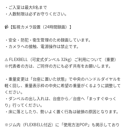
10:00–18:00　¥3,000

・ご入室は最大8名まで

18:00–22:00　¥2,800

・人数制限は必ずお守りください。

22:00–24:00　¥2,600

📹【監視カメラ設置（24時間録画）】

■ ⏰ 平日120分割｜200円OFF

・平日2時間以上のご利用で総額200円OFF（自動適用）

・安全・防犯・衛生管理のため録画しています。

・カメラへの接触、電源操作は禁止です。

※全時間帯、準備・更衣・片付け・マナー清掃を含めたご予約時
間です。

⚠️ FLEXBELL（可変式ダンベル 32kg）ご利用について（重要）

※直前割などの自動割引が適用される場合があります。

※代表者の方は、ご同伴の方にも必ず共有をお願いします。

※レンタルシューズあり（事前清算）

・重量変更は「台座に置いた状態」で中央のハンドルダイヤルを
軽く回し、重量表示枠の中央に希望の重量がくるように調整して
🛠 衛生・安全管理体制

ください。

・定期的な清掃・換気・設備点検を実施

・ダンベルの出し入れは、台座から／台座へ「まっすぐゆっく
・清掃・管理は経験のあるスタッフが担当し、細部まで行き届い
り」行ってください。

た衛生管理を徹底

・床に落としたり、勢いよく置く行為は破損の原因となります。

・24時間監視カメラによる録画管理を実施

・利用者様の安全と快適を最優先に運営しています

※ジム内（FLEXBELL付近）に「使用方法POP」も掲示しており